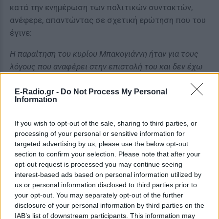
κατά την ενημέρωση των πολιτικών συντακτών,
ανέφερε, απαντώντας σε σχετική ερώτηση που του
έγινε:
Η παραίτηση του κυρίου Μπακογιάννη ήταν για τους
λόγους που αναφέρει στην επιστολή του και δεν έχω
κάτι άλλο να προσθέσω.
E-Radio.gr -
Do Not Process My Personal
Information
[ΠΗΓΗ]
If you wish to opt-out of the sale, sharing to third parties, or
processing of your personal or sensitive information for
ΔΙΑΦΗΜΙΣΗ
targeted advertising by us, please use the below opt-out
section to confirm your selection. Please note that after your
opt-out request is processed you may continue seeing
interest-based ads based on personal information utilized by
us or personal information disclosed to third parties prior to
your opt-out. You may separately opt-out of the further
disclosure of your personal information by third parties on the
IAB’s list of downstream participants. This information may