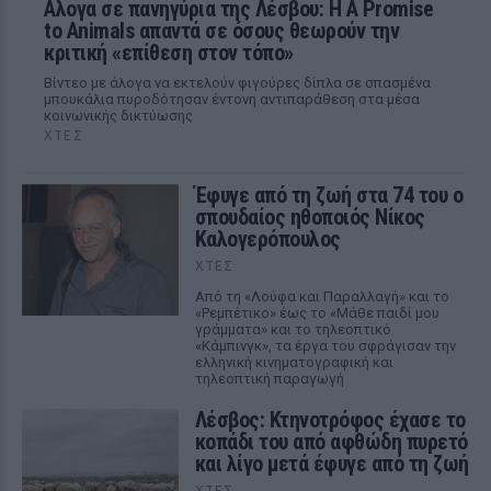
Αλογα σε πανηγύρια της Λέσβου: Η A Promise
to Animals απαντά σε όσους θεωρούν την
κριτική «επίθεση στον τόπο»
Βίντεο με άλογα να εκτελούν φιγούρες δίπλα σε σπασμένα
μπουκάλια πυροδότησαν έντονη αντιπαράθεση στα μέσα
κοινωνικής δικτύωσης
ΧΤΕΣ
Έφυγε από τη ζωή στα 74 του ο
σπουδαίος ηθοποιός Νίκος
Καλογερόπουλος
ΧΤΕΣ
Από τη «Λούφα και Παραλλαγή» και το
«Ρεμπέτικο» έως το «Μάθε παιδί μου
γράμματα» και το τηλεοπτικό
«Κάμπινγκ», τα έργα του σφράγισαν την
ελληνική κινηματογραφική και
τηλεοπτική παραγωγή
Λέσβος: Κτηνοτρόφος έχασε το
κοπάδι του από αφθώδη πυρετό
και λίγο μετά έφυγε από τη ζωή
ΧΤΕΣ