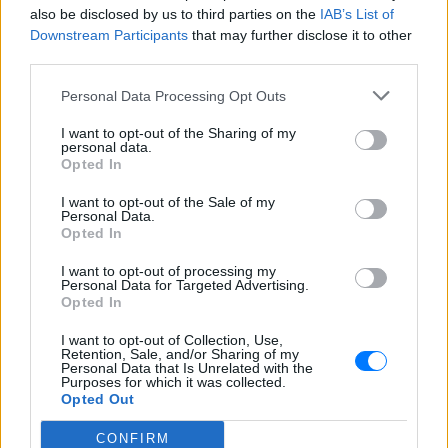
also be disclosed by us to third parties on the
IAB’s List of
Downstream Participants
that may further disclose it to other
third parties.
Personal Data Processing Opt Outs
I want to opt-out of the Sharing of my
personal data.
Opted In
I want to opt-out of the Sale of my
Personal Data.
Opted In
I want to opt-out of processing my
Ακολουθήστε το E-Radio.gr στο
Google News
Personal Data for Targeted Advertising.
Opted In
και μάθετε πρώτοι
τα πιο hot νέα
.
I want to opt-out of Collection, Use,
Για ακόμη περισσότερα
νέα
, μπείτε στην
ροή
Retention, Sale, and/or Sharing of my
Personal Data that Is Unrelated with the
ειδήσεων
του E-Daily.gr
Purposes for which it was collected.
Opted Out
Ακολουθήστε το E-Radio.gr και στο Instagram
CONFIRM