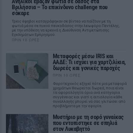
Ανήλικοι έβαζαν φωτιά σε δάσος στα
Βριλήσσια – Το επικίνδυνο challenge που
σόκαρε
Τρεις έφηβοι καταγράφηκαν σε βίντεο να παίζουν με τη
φωτιά μέσα σε πυκνό πευκοδάσος στην λεωφόρο Πεντέλης,
με την υπόθεση να ερευνά η Διεύθυνση Αντιμετώπισης
Εγκλημάτων Εμπρησμού.
ΠΡΙΝ 10 ΏΡΕΣ
Μεταφορές μέσω IRIS και
ΑΑΔΕ: Τι ισχύει για χαρτζιλίκια,
δωρεές και γονικές παροχές
ΠΡΙΝ 10 ΏΡΕΣ
Φοροτεχνικός εξηγεί πότε μια μεταφορά
χρημάτων θεωρείται δωρεά, ποια είναι
τα αφορολόγητα όρια ανά κατηγορία
συγγένειας και γιατί η αιτιολογία κάθε
συναλλαγής μπορεί να σας γλιτώσει από
προβλήματα με την εφορία.
Μυστήριο με τη σορό γυναίκας
που εντοπίστηκε σε σπηλιά
στον Λυκαβηττό