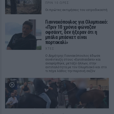
ΠΡΙΝ 10 ΏΡΕΣ
Οι πρώτες εκτιμήσεις του ιατροδικαστή
Γιαννακόπουλος για Ολυμπιακό:
«Πριν 10 χρόνια φώναζαν
οφσάιντ, δεν ήξεραν ότι η
μπάλα μπάσκετ είναι
πορτοκαλί»
ΧΤΕΣ
Ο Δημήτρης Γιαννακόπουλος έδωσε
συνέντευξη στους «EuroInsiders» και
αναφέρθηκε, μεταξύ άλλων, στην
αντιπαλότητα με τον Ολυμπιακό και στο
τι πήγε λάθος την περσινή σεζόν