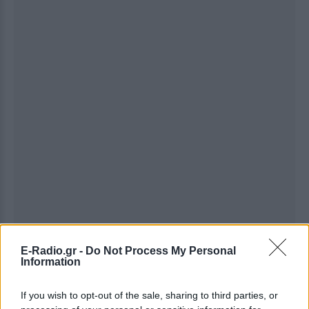
E-Radio.gr -
Do Not Process My Personal
Ακολουθήστε το E-Radio.gr στο
Google News
Information
και μάθετε πρώτοι
τα πιο hot νέα
.
If you wish to opt-out of the sale, sharing to third parties, or
Εσύ μπήκες στο E-Daily.gr; Τα νέα της ημέρας