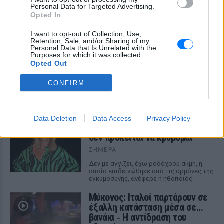
Personal Data for Targeted Advertising.
Opted In
I want to opt-out of Collection, Use,
Retention, Sale, and/or Sharing of my
Personal Data that Is Unrelated with the
Purposes for which it was collected.
Opted Out
ΔΕΙΤΕ ΕΠΙΣΗΣ
CONFIRM
ΣΤΗΝ ΙΔΙΑ ΚΑΤΗΓΟΡΙΑ
Αριελ Κωνσταντινίδη: Τώρα
Data Deletion
Data Access
Privacy Policy
ασχολούνται με το δέρμα μου,
δεν πρόκειται να κρύβομαι
ΣΉΜΕΡΑ
Δεν με αγγίζει, έχω ροδόχρου ακμή, η
οποία επιδεινώθηκε από τις ορμόνες της
εγκυμοσύνης, ανέφερε η ηθοποιός
Μύκονος: Ιταλοί παρτάρουν σε
έξαλλη κατάσταση μέσα σε...
βανάκι ‑ Η αντίδραση του