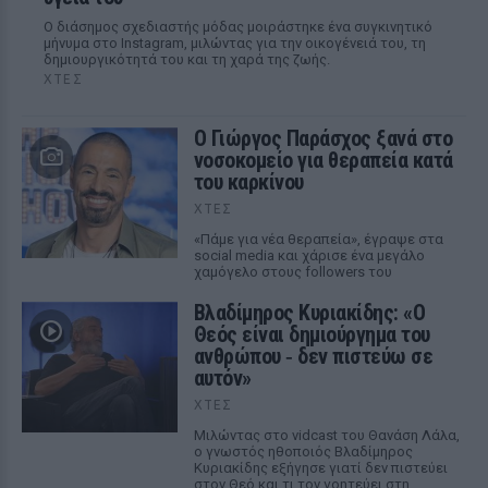
Ο διάσημος σχεδιαστής μόδας μοιράστηκε ένα συγκινητικό
μήνυμα στο Instagram, μιλώντας για την οικογένειά του, τη
δημιουργικότητά του και τη χαρά της ζωής.
ΧΤΕΣ
O Γιώργος Παράσχος ξανά στο
νοσοκομείο για θεραπεία κατά
του καρκίνου
ΧΤΕΣ
«Πάμε για νέα θεραπεία», έγραψε στα
social media και χάρισε ένα μεγάλο
χαμόγελο στους followers του
Βλαδίμηρος Κυριακίδης: «Ο
Θεός είναι δημιούργημα του
ανθρώπου ‑ δεν πιστεύω σε
αυτόν»
ΧΤΕΣ
Μιλώντας στο vidcast του Θανάση Λάλα,
ο γνωστός ηθοποιός Βλαδίμηρος
Κυριακίδης εξήγησε γιατί δεν πιστεύει
στον Θεό και τι τον γοητεύει στη