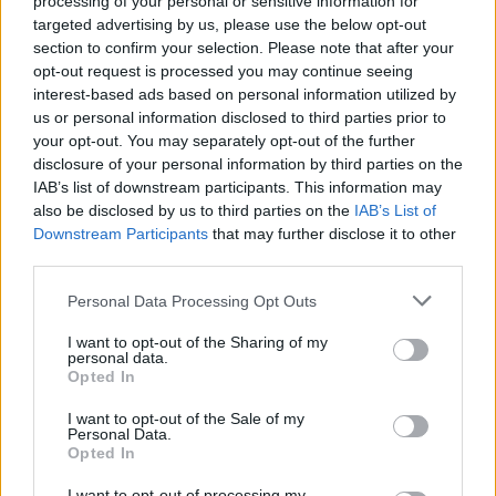
processing of your personal or sensitive information for
και ότι σου κάνει κλικ!
targeted advertising by us, please use the below opt-out
section to confirm your selection. Please note that after your
Ακολουθήστε το E-Radio.gr και στο Instagram
opt-out request is processed you may continue seeing
interest-based ads based on personal information utilized by
ΔΙΑΦΗΜΙΣΗ
us or personal information disclosed to third parties prior to
your opt-out. You may separately opt-out of the further
disclosure of your personal information by third parties on the
IAB’s list of downstream participants. This information may
also be disclosed by us to third parties on the
IAB’s List of
Downstream Participants
that may further disclose it to other
third parties.
Personal Data Processing Opt Outs
I want to opt-out of the Sharing of my
personal data.
Opted In
I want to opt-out of the Sale of my
Personal Data.
Opted In
I want to opt-out of processing my