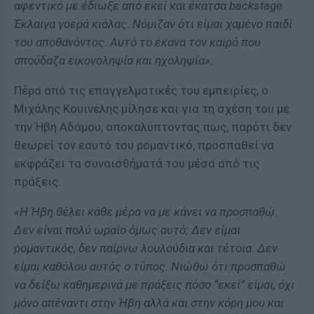
αφεντικό με έδιωξε από εκεί και έκατσα backstage.
Έκλαιγα γοερά κιόλας. Νόμιζαν ότι είμαι χαμένο παιδί
του αποθανόντος. Αυτό το έκανα τον καιρό που
σπούδαζα εικονοληψία και ηχοληψία».
Πέρα από τις επαγγελματικές του εμπειρίες, ο
Μιχάλης Κουινέλης μίλησε και για τη σχέση του με
την Ήβη Αδάμου, αποκαλύπτοντας πως, παρότι δεν
θεωρεί τον εαυτό του ρομαντικό, προσπαθεί να
εκφράζει τα συναισθήματά του μέσα από τις
πράξεις.
«Η Ήβη θέλει κάθε μέρα να με κάνει να προσπαθώ.
Δεν είναι πολύ ωραίο όμως αυτό; Δεν είμαι
ρομαντικός, δεν παίρνω λουλούδια και τέτοια. Δεν
είμαι καθόλου αυτός ο τύπος. Νιώθω ότι προσπαθώ
να δείξω καθημερινά με πράξεις πόσο “εκεί” είμαι, όχι
μόνο απέναντι στην Ήβη αλλά και στην κόρη μου και