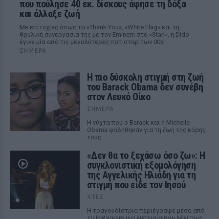
που πούλησε 40 εκ. δίσκους άφησε τη δόξα
και άλλαξε ζωή
Με επιτυχίες όπως τα «Thank You», «White Flag» και τη
θρυλική συνεργασία της με τον Eminem στο «Stan», η Dido
έγινε μία από τις μεγαλύτερες ποπ σταρ των 00s
ΣΉΜΕΡΑ
Η πιο δύσκολη στιγμή στη ζωή
του Barack Obama δεν συνέβη
στον Λευκό Οίκο
ΣΉΜΕΡΑ
Η νύχτα που ο Barack και η Michelle
Obama φοβήθηκαν για τη ζωή της κόρης
τους
«Δεν θα το ξεχάσω όσο ζω»: Η
συγκλονιστική εξομολόγηση
της Αγγελικής Ηλιάδη για τη
στιγμή που είδε τον Ιησού
ΧΤΕΣ
Η τραγουδίστρια περιέγραψε μέσα από
το Instagram μια εμπειρία που λέει πως