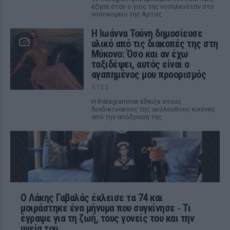
έζησε όταν ο γιος της νοσηλευόταν στο
νοσοκομείο της Αρτας.
Η Ιωάννα Τούνη δημοσίευσε
υλικό από τις διακοπές της στη
Μύκονο: Όσο και αν έχω
ταξιδέψει, αυτός είναι ο
αγαπημένος μου προορισμός
ΧΤΕΣ
Η Instagrammer έδειξε στους
διαδικτυακούς της ακόλουθους εικόνες
από την απόδρασή της
Ο Λάκης Γαβαλάς έκλεισε τα 74 και
μοιράστηκε ένα μήνυμα που συγκίνησε ‑ Τι
έγραψε για τη ζωή, τους γονείς του και την
υγεία του