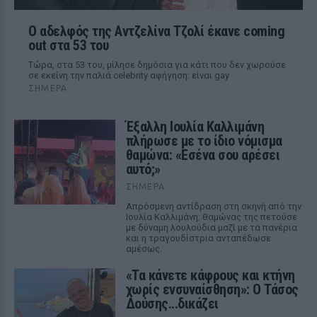
Ο αδελφός της Αντζελίνα Τζολί έκανε coming
out στα 53 του
Τώρα, στα 53 του, μίλησε δημόσια για κάτι που δεν χωρούσε
σε εκείνη την παλιά celebrity αφήγηση: είναι gay
ΣΉΜΕΡΑ
Έξαλλη Ιουλία Καλλιμάνη
πλήρωσε με το ίδιο νόμισμα
θαμώνα: «Εσένα σου αρέσει
αυτό;»
ΣΉΜΕΡΑ
Απρόσμενη αντίδραση στη σκηνή από την
Ιουλία Καλλιμάνη: θαμώνας της πετούσε
με δύναμη λουλούδια μαζί με τα πανέρια
και η τραγουδίστρια ανταπέδωσε
αμέσως.
«Τα κάνετε κάφρους και κτήνη
χωρίς ενσυναίσθηση»: Ο Τάσος
Δούσης...δικάζει