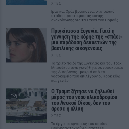
ΧΤΕΣ
Ιράν και Ομάν βρίσκονται στο τελικό
στάδιο προετοιμασίας κοινής
ανακοίνωσης για τα Στενά του Ορμούζ
Πριγκίπισσα Ευγενία: Γιατί η
γέννηση της κόρης της «σπάει»
μια παράδοση δεκαετιών της
βασιλικής οικογένειας
ΧΤΕΣ
Το τρίτο παιδί της Ευγενίας και του Τζακ
Μπρούκσμπανκ γεννήθηκε σε νοσοκομείο
της Λισαβόνας - μακριά από το
νοσοκομείο που επιλέγουν οι Γιορκ εδώ
και γενιές.
Ο Τραμπ ζήτησε να ξηλωθεί
μέρος του νέου ελικοδρομίου
του Λευκού Οίκου, δεν του
άρεσε η κλίση
ΧΤΕΣ
Το έργο, οι εργασίες του οποίου
ξεκίνησαν τον Ιούνιο, αποτελεί