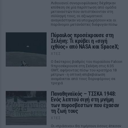
Λιθουανοί συνοριοφύλακες δέχθηκαν
επίθεση σε μία περίπτωση από ομάδα
μεταναστών που αντιστέκονταν στη
σύλληψή τους, οι αξιωματικοί
αναγκάστηκαν να υποχωρήσουν και οι
παράνομοι μετανάστες διέφυγαν πίσω
Πύραυλος προσέκρουσε στη
Σελήνη: Τι κρύβει η «σιγή
ιχθύος» από NASA και SpaceX;
ΧΤΕΣ
Ο δεύτερος βαθμός του πυραύλου Falcon
9 προσέκρουσε στη Σελήνη στις 6:35
GMT, αφήνοντας πίσω του κρατήρα 18
μέτρων - η οπτική επιβεβαίωση
αναμένεται από τους δορυφόρους σε
τροχιά
Παναθηναϊκός – ΤΣΣΚΑ 1948:
Ενός λεπτού σιγή στη μνήμη
των πυροσβεστών που έχασαν
τη ζωή τους
ΧΤΕΣ
Οι «πράσινοι« θα τιμήσουν όσους έπεσαν