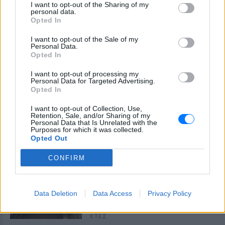
I want to opt-out of the Sharing of my
personal data.
Opted In
I want to opt-out of the Sale of my
Personal Data.
Opted In
I want to opt-out of processing my
Personal Data for Targeted Advertising.
Opted In
I want to opt-out of Collection, Use,
ΔΕΙΤΕ ΕΠΙΣΗΣ
Retention, Sale, and/or Sharing of my
Personal Data that Is Unrelated with the
Purposes for which it was collected.
Opted Out
ΣΤΗΝ ΙΔΙΑ ΚΑΤΗΓΟΡΙΑ
CONFIRM
Εντοπίστηκε σήραγγα 40
μέτρων στη Λιθουανία για τη
διέλευση παράνομων
μεταναστών από τη
Data Deletion
Data Access
Privacy Policy
Λευκορωσία
ΧΤΕΣ