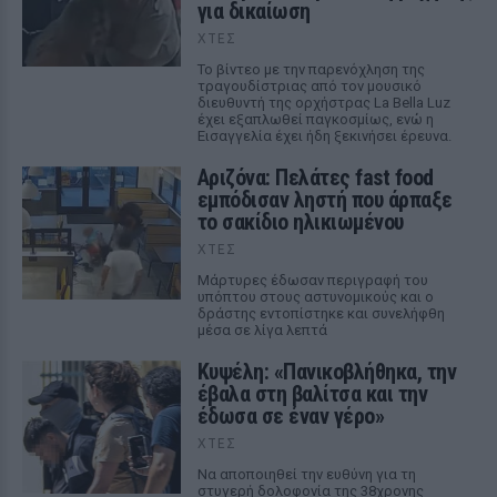
για δικαίωση
ΧΤΕΣ
Το βίντεο με την παρενόχληση της
τραγουδίστριας από τον μουσικό
διευθυντή της ορχήστρας La Bella Luz
έχει εξαπλωθεί παγκοσμίως, ενώ η
Εισαγγελία έχει ήδη ξεκινήσει έρευνα.
Αριζόνα: Πελάτες fast food
εμπόδισαν ληστή που άρπαξε
το σακίδιο ηλικιωμένου
ΧΤΕΣ
Μάρτυρες έδωσαν περιγραφή του
υπόπτου στους αστυνομικούς και ο
δράστης εντοπίστηκε και συνελήφθη
μέσα σε λίγα λεπτά
Κυψέλη: «Πανικοβλήθηκα, την
έβαλα στη βαλίτσα και την
έδωσα σε έναν γέρο»
ΧΤΕΣ
Να αποποιηθεί την ευθύνη για τη
στυγερή δολοφονία της 38χρονης