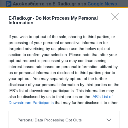
Ακολουθήστε το E-Radio.gr στο
Google News
και μάθετε πρώτοι
τα πιο hot νέα
.
E-Radio.gr -
Do Not Process My Personal
Information
Για ακόμη περισσότερα
νέα
, μπείτε στην
ροή
ειδήσεων
του E-Daily.gr
If you wish to opt-out of the sale, sharing to third parties, or
processing of your personal or sensitive information for
Ακολουθήστε το E-Radio.gr και στο Instagram
targeted advertising by us, please use the below opt-out
section to confirm your selection. Please note that after your
ΔΙΑΦΗΜΙΣΗ
opt-out request is processed you may continue seeing
interest-based ads based on personal information utilized by
us or personal information disclosed to third parties prior to
your opt-out. You may separately opt-out of the further
disclosure of your personal information by third parties on the
IAB’s list of downstream participants. This information may
also be disclosed by us to third parties on the
IAB’s List of
Downstream Participants
that may further disclose it to other
third parties.
Personal Data Processing Opt Outs