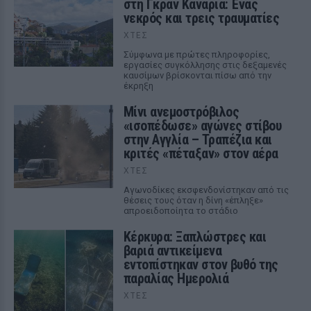
στη Γκραν Κανάρια: Ένας
νεκρός και τρεις τραυματίες
ΧΤΕΣ
Σύμφωνα με πρώτες πληροφορίες,
εργασίες συγκόλλησης στις δεξαμενές
καυσίμων βρίσκονται πίσω από την
έκρηξη
Μίνι ανεμοστρόβιλος
«ισοπέδωσε» αγώνες στίβου
στην Αγγλία – Τραπέζια και
κριτές «πέταξαν» στον αέρα
ΧΤΕΣ
Αγωνοδίκες εκσφενδονίστηκαν από τις
θέσεις τους όταν η δίνη «έπληξε»
απροειδοποίητα το στάδιο
Κέρκυρα: Ξαπλώστρες και
βαριά αντικείμενα
εντοπίστηκαν στον βυθό της
παραλίας Ημερολιά
ΧΤΕΣ