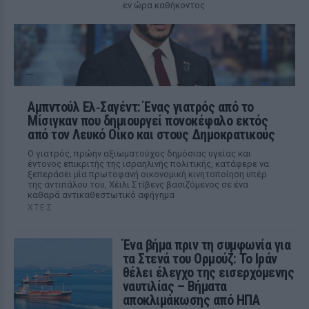
εν ώρα καθήκοντος
Αμπντούλ Ελ‑Σαγέντ: Ένας γιατρός από το
Μίσιγκαν που δημιουργεί πονοκέφαλο εκτός
από τον Λευκό Οίκο και στους Δημοκρατικούς
Ο γιατρός, πρώην αξιωματούχος δημόσιας υγείας και
έντονος επικριτής της ισραηλινής πολιτικής, κατάφερε να
ξεπεράσει μία πρωτοφανή οικονομική κινητοποίηση υπέρ
της αντιπάλου του, Χέιλι Στίβενς βασιζόμενος σε ένα
καθαρά αντικαθεστωτικό αφήγημα
ΧΤΕΣ
Ένα βήμα πριν τη συμφωνία για
τα Στενά του Ορμούζ: Το Ιράν
θέλει έλεγχο της εισερχόμενης
ναυτιλίας – Βήματα
αποκλιμάκωσης από ΗΠΑ