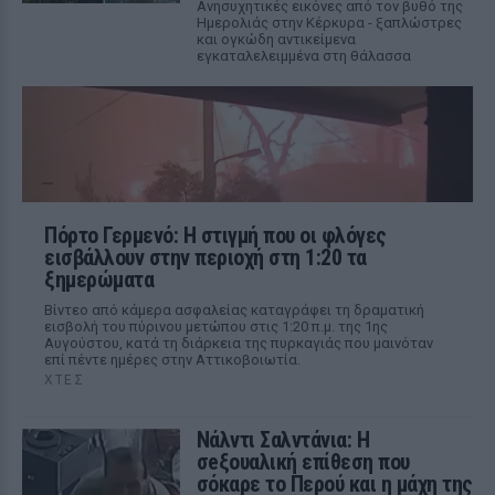
Ανησυχητικές εικόνες από τον βυθό της
Ημερολιάς στην Κέρκυρα - ξαπλώστρες
και ογκώδη αντικείμενα
εγκαταλελειμμένα στη θάλασσα
Πόρτο Γερμενό: Η στιγμή που οι φλόγες
εισβάλλουν στην περιοχή στη 1:20 τα
ξημερώματα
Βίντεο από κάμερα ασφαλείας καταγράφει τη δραματική
εισβολή του πύρινου μετώπου στις 1:20 π.μ. της 1ης
Αυγούστου, κατά τη διάρκεια της πυρκαγιάς που μαινόταν
επί πέντε ημέρες στην Αττικοβοιωτία.
ΧΤΕΣ
Νάλντι Σαλντάνια: Η
σeξουαλική επίθεση που
σόκαρε το Περού και η μάχη της