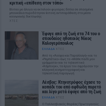
κριτική «επίθεση στον τόπο»
Βίντεο με άλογα να εκτελούν φιγούρες δίπλα σε σπασμένα
μπουκάλια πυροδότησαν έντονη αντιπαράθεση στα μέσα
κοινωνικής δικτύωσης
ΧΤΕΣ
Έφυγε από τη ζωή στα 74 του ο
σπουδαίος ηθοποιός Νίκος
Καλογερόπουλος
ΕΛΛΆΔΑ
ΧΤΕΣ
Από τη «Λούφα και Παραλλαγή» και το
«Ρεμπέτικο» έως το «Μάθε παιδί μου
γράμματα» και το τηλεοπτικό
«Κάμπινγκ», τα έργα του σφράγισαν την
ελληνική κινηματογραφική και
τηλεοπτική παραγωγή
Λέσβος: Κτηνοτρόφος έχασε το
κοπάδι του από αφθώδη πυρετό
και λίγο μετά έφυγε από τη ζωή
ΕΛΛΆΔΑ
ΧΤΕΣ
Ο Παλλεσβιακός Φορέας Πρωτογενούς