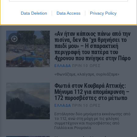
ΔΕΙΤΕ ΕΠΙΣΗΣ
Data Deletion
Data Access
Privacy Policy
ΣΤΗΝ ΙΔΙΑ ΚΑΤΗΓΟΡΙΑ
«Αν ήταν κάποιος πάνω από την
πισίνα, δεν θα ‘χα θρηνήσει το
παιδί μου» – Η σπαρακτική
περιγραφή του πατέρα του
4χρονου που πνίγηκε στην Πάρο
ΕΛΛΆΔΑ
ΠΡΙΝ 10 ΏΡΕΣ
«Φωνάζαμε, κλαίγαμε, ουρλιάζαμε»
Φωτιά στον Κουβαρά Αττικής:
Μήνυμα 112 για απομάκρυνση –
172 πυροσβέστες στο μέτωπο
ΕΛΛΆΔΑ
ΠΡΙΝ 10 ΏΡΕΣ
Εστάλησαν δύο μηνύματα εκκένωσης από
το 112, ενώ στη μάχη με τις φλόγες
συμμετέχουν και πυροσβέστες από
Γαλλία και Ρουμανία