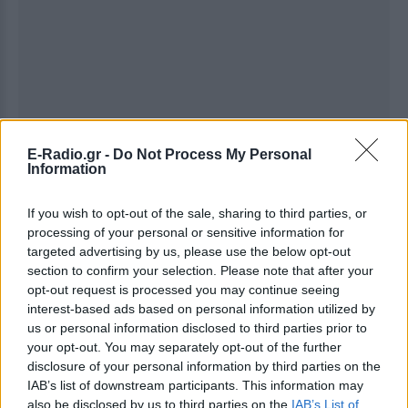
E-Radio.gr -
Do Not Process My Personal
Information
If you wish to opt-out of the sale, sharing to third parties, or
Ακολουθήστε το E-Radio.gr στο
Google News
processing of your personal or sensitive information for
και μάθετε πρώτοι
τα πιο hot νέα
.
targeted advertising by us, please use the below opt-out
section to confirm your selection. Please note that after your
Για ακόμη περισσότερα
νέα
, μπείτε στην
ροή
opt-out request is processed you may continue seeing
ειδήσεων
του E-Daily.gr
interest-based ads based on personal information utilized by
us or personal information disclosed to third parties prior to
your opt-out. You may separately opt-out of the further
Ακολουθήστε το E-Radio.gr και στο Instagram
disclosure of your personal information by third parties on the
IAB’s list of downstream participants. This information may
ΔΙΑΦΗΜΙΣΗ
also be disclosed by us to third parties on the
IAB’s List of