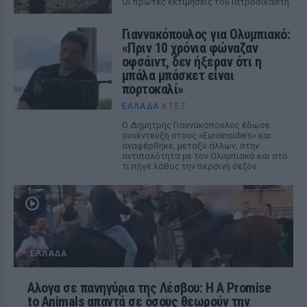
Οι πρώτες εκτιμήσεις του ιατροδικαστή
Γιαννακόπουλος για Ολυμπιακό:
«Πριν 10 χρόνια φώναζαν
οφσάιντ, δεν ήξεραν ότι η
μπάλα μπάσκετ είναι
πορτοκαλί»
ΕΛΛΆΔΑ
ΧΤΕΣ
Ο Δημήτρης Γιαννακόπουλος έδωσε
συνέντευξη στους «EuroInsiders» και
αναφέρθηκε, μεταξύ άλλων, στην
αντιπαλότητα με τον Ολυμπιακό και στο
τι πήγε λάθος την περσινή σεζόν
ΕΛΛΆΔΑ
Αλογα σε πανηγύρια της Λέσβου: Η A Promise
to Animals απαντά σε όσους θεωρούν την