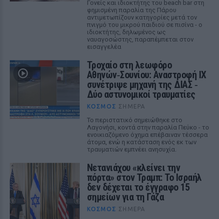
Γονείς και ιδιοκτήτης του beach bar στη
φημισμένη παραλία της Πάρου
αντιμετωπίζουν κατηγορίες μετά τον
πνιγμό του μικρού παιδιού σε πισίνα - ο
ιδιοκτήτης, δηλωμένος ως
ναυαγοσώστης, παραπέμπεται στον
εισαγγελέα
Τροχαίο στη λεωφόρο
Αθηνών‑Σουνίου: Αναστροφή ΙΧ
συνέτριψε μηχανή της ΔΙΑΣ ‑
Δύο αστυνομικοί τραυματίες
ΚΌΣΜΟΣ
ΣΉΜΕΡΑ
Το περιστατικό σημειώθηκε στο
Λαγονήσι, κοντά στην παραλία Πεύκο - το
ενοικιαζόμενο όχημα επέβαιναν τέσσερα
άτομα, ενώ η κατάσταση ενός εκ των
τραυματιών εμπνέει ανησυχία.
Νετανιάχου «κλείνει την
πόρτα» στον Τραμπ: Το Ισραήλ
δεν δέχεται το έγγραφο 15
σημείων για τη Γάζα
ΚΌΣΜΟΣ
ΣΉΜΕΡΑ