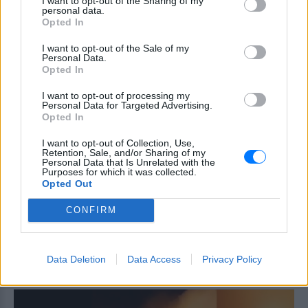
I want to opt-out of the Sharing of my
Σκιάθου στις 8 Αυγούστου - δικογραφία
personal data.
έχει ήδη σχηματιστεί.
Opted In
Καρέτσας: Η γκολάρα‑σόλο με
I want to opt-out of the Sale of my
τη Borussia Dortmund κόντρα
Personal Data.
στην Arsenal του Τζόλη
Opted In
ΚΌΣΜΟΣ
ΣΉΜΕΡΑ
I want to opt-out of processing my
Personal Data for Targeted Advertising.
Ο 18χρονος Έλληνας επιθετικός σκόραρε
στο 29ο λεπτό της φιλικής αναμέτρησης
Opted In
στο Emirates, διαμορφώνοντας το 2-0 για
τους Βεστφαλούς.
I want to opt-out of Collection, Use,
Retention, Sale, and/or Sharing of my
Ελικόπτερο προσγειώνεται σε
Personal Data that Is Unrelated with the
Purposes for which it was collected.
λουόμενους στη Μήλο:
Opted Out
Παρέμβαση εισαγγελέα μετά το
viral βίντεο
CONFIRM
ΚΌΣΜΟΣ
ΣΉΜΕΡΑ
Κινητοποιήθηκαν η Υπηρεσία Πολιτικής
Αεροπορίας, η αστυνομία και ο
Data Deletion
Data Access
Privacy Policy
εισαγγελέας μετά το επικίνδυνο
περιστατικό στο Σαρακήνικο