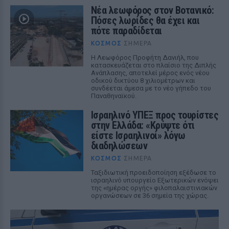
Νέα λεωφόρος στον Βοτανικό:
Πόσες λωρίδες θα έχει και
πότε παραδίδεται
ΚΌΣΜΟΣ
ΣΉΜΕΡΑ
Η Λεωφόρος Προφήτη Δανιήλ, που
κατασκευάζεται στο πλαίσιο της Διπλής
Ανάπλασης, αποτελεί μέρος ενός νέου
οδικού δικτύου 8 χιλιομέτρων και
συνδέεται άμεσα με το νέο γήπεδο του
Παναθηναϊκού.
Ισραηλινό ΥΠΕΞ προς τουρίστες
στην Ελλάδα: «Κρύψτε ότι
είστε Ισραηλινοί» λόγω
διαδηλώσεων
ΚΌΣΜΟΣ
ΣΉΜΕΡΑ
Ταξιδιωτική προειδοποίηση εξέδωσε το
ισραηλινό υπουργείο Εξωτερικών ενόψει
της «ημέρας οργής» φιλοπαλαιστινιακών
οργανώσεων σε 36 σημεία της χώρας.