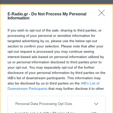
E-Radio.gr -
Do Not Process My Personal
Information
If you wish to opt-out of the sale, sharing to third parties, or
processing of your personal or sensitive information for
targeted advertising by us, please use the below opt-out
section to confirm your selection. Please note that after your
opt-out request is processed you may continue seeing
ΔΕΙΤΕ ΕΠΙΣΗΣ
interest-based ads based on personal information utilized by
us or personal information disclosed to third parties prior to
your opt-out. You may separately opt-out of the further
ΣΤΗΝ ΙΔΙΑ ΚΑΤΗΓΟΡΙΑ
disclosure of your personal information by third parties on the
IAB’s list of downstream participants. This information may
Σκιάθος: 15χρονος καταγγέλλει
also be disclosed by us to third parties on the
IAB’s List of
17χρονο για σεξουαλική
Downstream Participants
that may further disclose it to other
κακοποίηση επί χρόνια
third parties.
ΚΌΣΜΟΣ
ΣΉΜΕΡΑ
Personal Data Processing Opt Outs
Η υπόθεση αποκαλύφθηκε όταν ο
ανήλικος ενημέρωσε τους γονείς του και
προσέφυγε στο Αστυνομικό Τμήμα