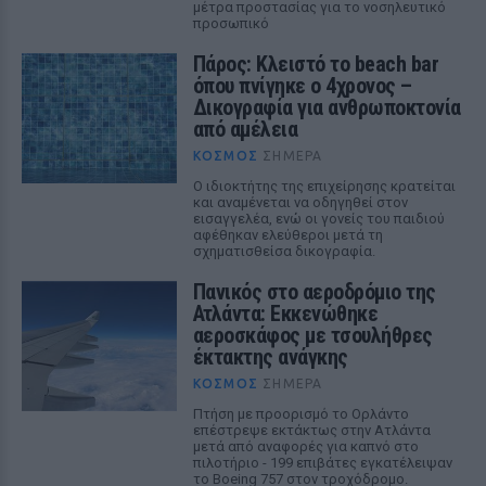
μέτρα προστασίας για το νοσηλευτικό
προσωπικό
Πάρος: Κλειστό το beach bar
όπου πνίγηκε ο 4χρονος –
Δικογραφία για ανθρωποκτονία
από αμέλεια
ΚΌΣΜΟΣ
ΣΉΜΕΡΑ
Ο ιδιοκτήτης της επιχείρησης κρατείται
και αναμένεται να οδηγηθεί στον
εισαγγελέα, ενώ οι γονείς του παιδιού
αφέθηκαν ελεύθεροι μετά τη
σχηματισθείσα δικογραφία.
Πανικός στο αεροδρόμιο της
Ατλάντα: Εκκενώθηκε
αεροσκάφος με τσουλήθρες
έκτακτης ανάγκης
ΚΌΣΜΟΣ
ΣΉΜΕΡΑ
Πτήση με προορισμό το Ορλάντο
επέστρεψε εκτάκτως στην Ατλάντα
μετά από αναφορές για καπνό στο
πιλοτήριο - 199 επιβάτες εγκατέλειψαν
το Boeing 757 στον τροχόδρομο.