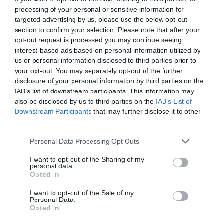
processing of your personal or sensitive information for
targeted advertising by us, please use the below opt-out
section to confirm your selection. Please note that after your
opt-out request is processed you may continue seeing
interest-based ads based on personal information utilized by
us or personal information disclosed to third parties prior to
your opt-out. You may separately opt-out of the further
disclosure of your personal information by third parties on the
Ο Γιάννης Τσιμιτσέλης επέλεξε να μην απαντά στον
IAB’s list of downstream participants. This information may
δημοσιογράφο μέσα από τις εκπομπές, ωστόσο,
also be disclosed by us to third parties on the
IAB’s List of
στις τελευταίες του δηλώσεις είχε πει
Downstream Participants
that may further disclose it to other
third parties.
αναφερόμενος στον Δημήτρη Ουγγαρέζο: «
Όταν
χωνέψει τα άντερά του ο Ουγγαρέζος, θα χωνέψει και
Personal Data Processing Opt Outs
τα υπόλοιπα
».
I want to opt-out of the Sharing of my
personal data.
Opted In
I want to opt-out of the Sale of my
Personal Data.
Opted In