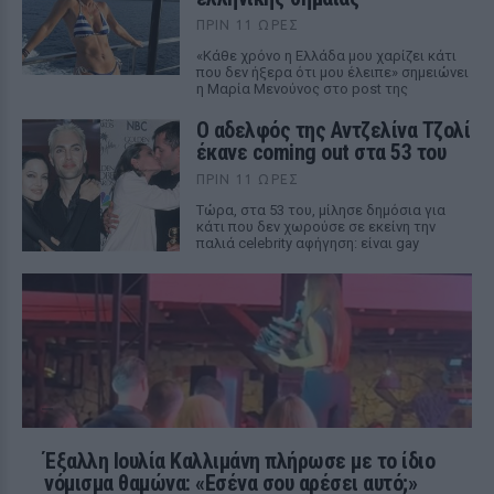
ΠΡΙΝ 11 ΏΡΕΣ
«Κάθε χρόνο η Ελλάδα μου χαρίζει κάτι
που δεν ήξερα ότι μου έλειπε» σημειώνει
η Μαρία Μενούνος στο post της
Ο αδελφός της Αντζελίνα Τζολί
έκανε coming out στα 53 του
ΠΡΙΝ 11 ΏΡΕΣ
Τώρα, στα 53 του, μίλησε δημόσια για
κάτι που δεν χωρούσε σε εκείνη την
παλιά celebrity αφήγηση: είναι gay
Έξαλλη Ιουλία Καλλιμάνη πλήρωσε με το ίδιο
νόμισμα θαμώνα: «Εσένα σου αρέσει αυτό;»