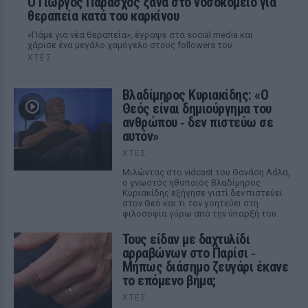
O Γιώργος Παράσχος ξανά στο νοσοκομείο για
θεραπεία κατά του καρκίνου
«Πάμε για νέα θεραπεία», έγραψε στα social media και
χάρισε ένα μεγάλο χαμόγελο στους followers του
ΧΤΕΣ
Βλαδίμηρος Κυριακίδης: «Ο
Θεός είναι δημιούργημα του
ανθρώπου ‑ δεν πιστεύω σε
αυτόν»
ΧΤΕΣ
Μιλώντας στο vidcast του Θανάση Λάλα,
ο γνωστός ηθοποιός Βλαδίμηρος
Κυριακίδης εξήγησε γιατί δεν πιστεύει
στον Θεό και τι τον γοητεύει στη
φιλοσοφία γύρω από την ύπαρξή του.
Τους είδαν με δαχτυλίδι
αρραβώνων στο Παρίσι ‑
Μήπως διάσημο ζευγάρι έκανε
το επόμενο βήμα;
ΧΤΕΣ