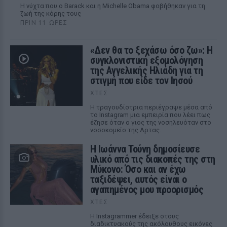
Η νύχτα που ο Barack και η Michelle Obama φοβήθηκαν για τη
ζωή της κόρης τους
ΠΡΙΝ 11 ΏΡΕΣ
«Δεν θα το ξεχάσω όσο ζω»: Η
συγκλονιστική εξομολόγηση
της Αγγελικής Ηλιάδη για τη
στιγμή που είδε τον Ιησού
ΧΤΕΣ
Η τραγουδίστρια περιέγραψε μέσα από
το Instagram μια εμπειρία που λέει πως
έζησε όταν ο γιος της νοσηλευόταν στο
νοσοκομείο της Αρτας.
Η Ιωάννα Τούνη δημοσίευσε
υλικό από τις διακοπές της στη
Μύκονο: Όσο και αν έχω
ταξιδέψει, αυτός είναι ο
αγαπημένος μου προορισμός
ΧΤΕΣ
Η Instagrammer έδειξε στους
διαδικτυακούς της ακόλουθους εικόνες