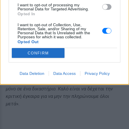
I want to opt-out of processing my
Personal Data for Targeted Advertising.
Opted In
Η συγκεκριμένη δήλωση προκάλεσε νέο γύρο
I want to opt-out of Collection, Use,
αντιδράσεων, με τα social media να παίρνουν φωτιά
Retention, Sale, and/or Sharing of my
Personal Data that Is Unrelated with the
και πολλούς να μιλούν για μια κόντρα που πλέον
Purposes for which it was collected.
Opted Out
έχει περάσει σε προσωπικό επίπεδο. Ο Δημήτρης
Ουγγαρέζος δεν άφησε αναπάντητα τα σχόλια του
CONFIRM
ηθοποιού και προχώρησε σε μια ιδιαίτερα αιχμηρή
ανάρτηση στον προσωπικό του λογαριασμό στο
Facebook. Ο παρουσιαστής έγραψε: «
Το όνομα του
Data Deletion
Data Access
Privacy Policy
Γιάννη όσον αφορά τα τηλεοπτικά φέτος ακούστηκε
μόνο σε ένα δικαστήριο. Καλό είναι να δέχεται την
κριτική έγκαιρα για να μην την πληρώνουμε όλοι
μετά
».