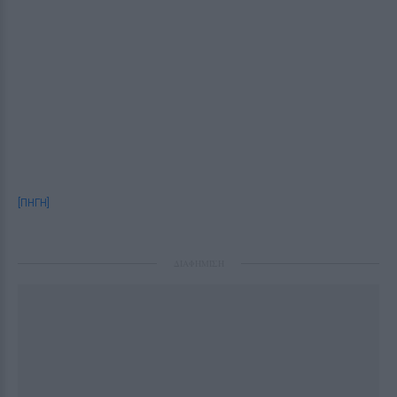
[ΠΗΓΗ]
ΔΙΑΦΗΜΙΣΗ