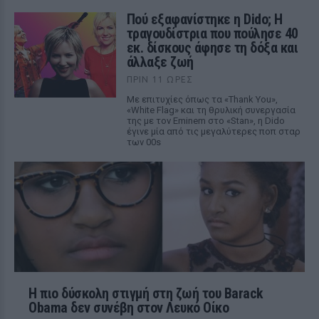
Πού εξαφανίστηκε η Dido; Η
τραγουδίστρια που πούλησε 40
εκ. δίσκους άφησε τη δόξα και
άλλαξε ζωή
ΠΡΙΝ 11 ΏΡΕΣ
Με επιτυχίες όπως τα «Thank You»,
«White Flag» και τη θρυλική συνεργασία
της με τον Eminem στο «Stan», η Dido
έγινε μία από τις μεγαλύτερες ποπ σταρ
των 00s
Η πιο δύσκολη στιγμή στη ζωή του Barack
Obama δεν συνέβη στον Λευκό Οίκο