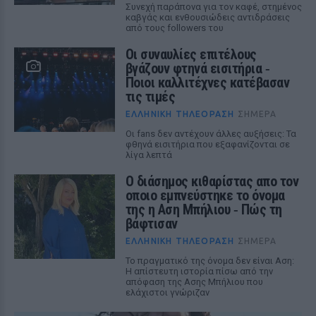
Συνεχή παράπονα για τον καφέ, στημένος
καβγάς και ενθουσιώδεις αντιδράσεις
από τους followers του
Οι συναυλίες επιτέλους
βγάζουν φτηνά εισιτήρια ‑
Ποιοι καλλιτέχνες κατέβασαν
τις τιμές
ΕΛΛΗΝΙΚΉ ΤΗΛΕΌΡΑΣΗ
ΣΉΜΕΡΑ
Οι fans δεν αντέχουν άλλες αυξήσεις: Τα
φθηνά εισιτήρια που εξαφανίζονται σε
λίγα λεπτά
Ο διάσημος κιθαρίστας απο τον
οποιο εμπνεύστηκε το όνομα
της η Αση Μπήλιου ‑ Πώς τη
βάφτισαν
ΕΛΛΗΝΙΚΉ ΤΗΛΕΌΡΑΣΗ
ΣΉΜΕΡΑ
Το πραγματικό της όνομα δεν είναι Αση:
Η απίστευτη ιστορία πίσω από την
απόφαση της Ασης Μπήλιου που
ελάχιστοι γνώριζαν