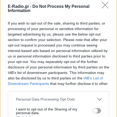
E-Radio.gr -
Do Not Process My Personal
Information
Ακολουθήστε το E-Radio.gr στο
Google News
και μάθετε πρώτοι
τα πιο hot νέα
.
If you wish to opt-out of the sale, sharing to third parties, or
processing of your personal or sensitive information for
Διαβάστε περισσότερα θέματα για
Μόδα
,
targeted advertising by us, please use the below opt-out
section to confirm your selection. Please note that after your
Ομορφιά
,
Σχέσεις
και φυσικά
Celebrities
στο νέο
opt-out request is processed you may continue seeing
Pink.gr
!
interest-based ads based on personal information utilized by
us or personal information disclosed to third parties prior to
Ακολουθήστε το E-Radio.gr και στο Instagram
your opt-out. You may separately opt-out of the further
disclosure of your personal information by third parties on the
ΔΙΑΦΗΜΙΣΗ
IAB’s list of downstream participants. This information may
also be disclosed by us to third parties on the
IAB’s List of
Downstream Participants
that may further disclose it to other
third parties.
Personal Data Processing Opt Outs
I want to opt-out of the Sharing of my
personal data.