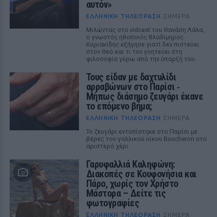
αυτόν»
ΕΛΛΗΝΙΚΉ ΤΗΛΕΌΡΑΣΗ
ΣΉΜΕΡΑ
Μιλώντας στο vidcast του Θανάση Λάλα,
ο γνωστός ηθοποιός Βλαδίμηρος
Κυριακίδης εξήγησε γιατί δεν πιστεύει
στον Θεό και τι τον γοητεύει στη
φιλοσοφία γύρω από την ύπαρξή του.
Τους είδαν με δαχτυλίδι
αρραβώνων στο Παρίσι ‑
Μήπως διάσημο ζευγάρι έκανε
το επόμενο βήμα;
ΕΛΛΗΝΙΚΉ ΤΗΛΕΌΡΑΣΗ
ΣΉΜΕΡΑ
Το ζευγάρι εντοπίστηκε στο Παρίσι με
βέρες του γαλλικού οίκου Boucheron στο
αριστερό χέρι
Γαρυφαλλιά Καληφώνη:
Διακοπές σε Κουφονήσια και
Πάρο, χωρίς τον Χρήστο
Μάστορα – Δείτε τις
φωτογραφίες
ΕΛΛΗΝΙΚΉ ΤΗΛΕΌΡΑΣΗ
ΣΉΜΕΡΑ