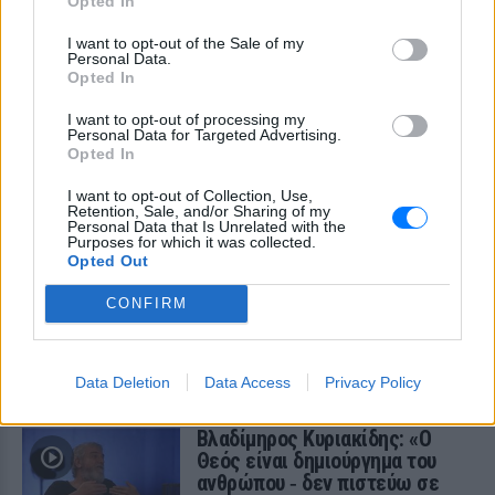
Opted In
I want to opt-out of the Sale of my
Personal Data.
Opted In
I want to opt-out of processing my
Personal Data for Targeted Advertising.
Opted In
I want to opt-out of Collection, Use,
Retention, Sale, and/or Sharing of my
Personal Data that Is Unrelated with the
Purposes for which it was collected.
Opted Out
CONFIRM
ΔΕΙΤΕ ΕΠΙΣΗΣ
Data Deletion
Data Access
Privacy Policy
ΣΤΗΝ ΙΔΙΑ ΚΑΤΗΓΟΡΙΑ
Βλαδίμηρος Κυριακίδης: «Ο
Θεός είναι δημιούργημα του
ανθρώπου ‑ δεν πιστεύω σε