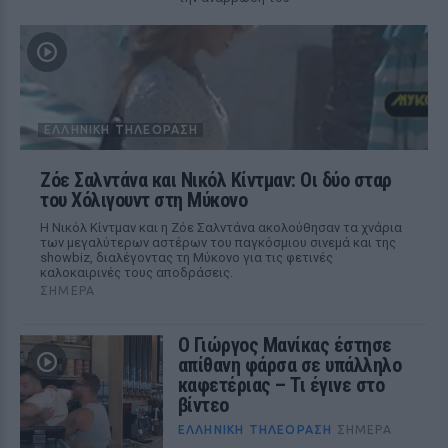
ΕΛΛΗΝΙΚΉ ΤΗΛΕΌΡΑΣΗ
Ζόε Σαλντάνα και Νικόλ Κίντμαν: Οι δύο σταρ
του Χόλιγουντ στη Μύκονο
Η Νικόλ Κίντμαν και η Ζόε Σαλντάνα ακολούθησαν τα χνάρια
των μεγαλύτερων αστέρων του παγκόσμιου σινεμά και της
showbiz, διαλέγοντας τη Μύκονο για τις φετινές
καλοκαιρινές τους αποδράσεις.
ΣΉΜΕΡΑ
Ο Γιώργος Μανίκας έστησε
απίθανη φάρσα σε υπάλληλο
καφετέριας – Τι έγινε στο
βίντεο
ΕΛΛΗΝΙΚΉ ΤΗΛΕΌΡΑΣΗ
ΣΉΜΕΡΑ