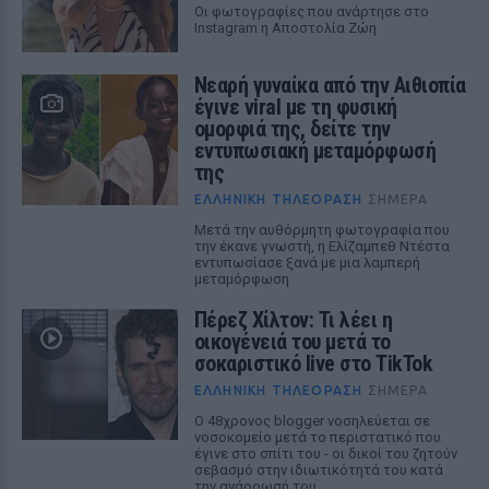
Οι φωτογραφίες που ανάρτησε στο
Instagram η Αποστολία Ζώη
Νεαρή γυναίκα από την Αιθιοπία
έγινε viral με τη φυσική
ομορφιά της, δείτε την
εντυπωσιακή μεταμόρφωσή
της
ΕΛΛΗΝΙΚΉ ΤΗΛΕΌΡΑΣΗ
ΣΉΜΕΡΑ
Μετά την αυθόρμητη φωτογραφία που
την έκανε γνωστή, η Ελίζαμπεθ Ντέστα
εντυπωσίασε ξανά με μια λαμπερή
μεταμόρφωση
Πέρεζ Χίλτον: Τι λέει η
οικογένειά του μετά το
σοκαριστικό live στο TikTok
ΕΛΛΗΝΙΚΉ ΤΗΛΕΌΡΑΣΗ
ΣΉΜΕΡΑ
Ο 48χρονος blogger νοσηλεύεται σε
νοσοκομείο μετά το περιστατικό που
έγινε στο σπίτι του - οι δικοί του ζητούν
σεβασμό στην ιδιωτικότητά του κατά
την ανάρρωσή του