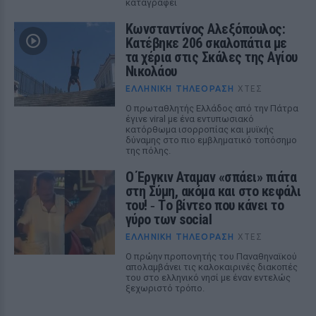
καταγράφει
Κωνσταντίνος Αλεξόπουλος:
Κατέβηκε 206 σκαλοπάτια με
τα χέρια στις Σκάλες της Αγίου
Νικολάου
ΕΛΛΗΝΙΚΉ ΤΗΛΕΌΡΑΣΗ
ΧΤΕΣ
Ο πρωταθλητής Ελλάδος από την Πάτρα
έγινε viral με ένα εντυπωσιακό
κατόρθωμα ισορροπίας και μυϊκής
δύναμης στο πιο εμβληματικό τοπόσημο
της πόλης.
Ο Έργκιν Αταμαν «σπάει» πιάτα
στη Σύμη, ακόμα και στο κεφάλι
του! ‑ Tο βίντεο που κάνει το
γύρο των social
ΕΛΛΗΝΙΚΉ ΤΗΛΕΌΡΑΣΗ
ΧΤΕΣ
Ο πρώην προπονητής του Παναθηναϊκού
απολαμβάνει τις καλοκαιρινές διακοπές
του στο ελληνικό νησί με έναν εντελώς
ξεχωριστό τρόπο.