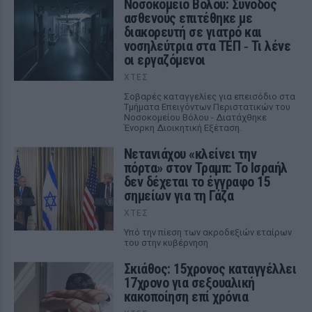
Νοσοκομείο Βόλου: Συνοδός
ασθενούς επιτέθηκε με
διακορευτή σε γιατρό και
νοσηλεύτρια στα ΤΕΠ ‑ Τι λένε
οι εργαζόμενοι
ΧΤΕΣ
Σοβαρές καταγγελίες για επεισόδιο στα
Τμήματα Επειγόντων Περιστατικών του
Νοσοκομείου Βόλου - Διατάχθηκε
Ένορκη Διοικητική Εξέταση.
Νετανιάχου «κλείνει την
πόρτα» στον Τραμπ: Το Ισραήλ
δεν δέχεται το έγγραφο 15
σημείων για τη Γάζα
ΧΤΕΣ
Υπό την πίεση των ακροδεξιών εταίρων
του στην κυβέρνηση
Σκιάθος: 15χρονος καταγγέλλει
17χρονο για σεξουαλική
κακοποίηση επί χρόνια