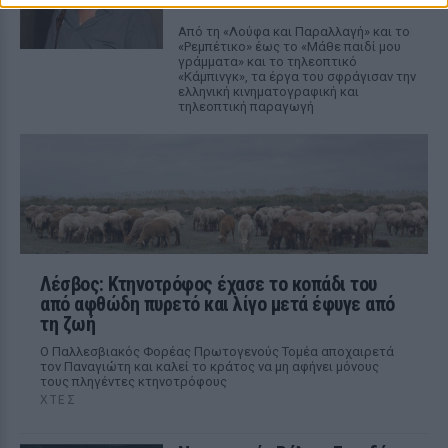
ΧΤΕΣ
Από τη «Λούφα και Παραλλαγή» και το
«Ρεμπέτικο» έως το «Μάθε παιδί μου
γράμματα» και το τηλεοπτικό
«Κάμπινγκ», τα έργα του σφράγισαν την
ελληνική κινηματογραφική και
τηλεοπτική παραγωγή
Λέσβος: Κτηνοτρόφος έχασε το κοπάδι του
από αφθώδη πυρετό και λίγο μετά έφυγε από
τη ζωή
Ο Παλλεσβιακός Φορέας Πρωτογενούς Τομέα αποχαιρετά
τον Παναγιώτη και καλεί το κράτος να μη αφήνει μόνους
τους πληγέντες κτηνοτρόφους
ΧΤΕΣ