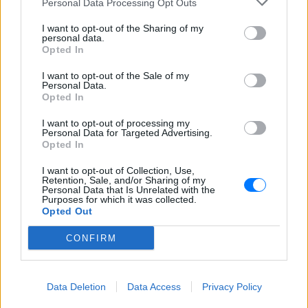
οφσάιντ, δεν ήξεραν ότι η
Personal Data Processing Opt Outs
μπάλα μπάσκετ είναι
πορτοκαλί»
I want to opt-out of the Sharing of my
personal data.
ΧΤΕΣ
Opted In
Ο Δημήτρης Γιαννακόπουλος έδωσε
I want to opt-out of the Sale of my
συνέντευξη στους «EuroInsiders» και
Personal Data.
αναφέρθηκε, μεταξύ άλλων, στην
αντιπαλότητα με τον Ολυμπιακό και στο
Opted In
τι πήγε λάθος την περσινή σεζόν
I want to opt-out of processing my
Αλογα σε πανηγύρια της
Personal Data for Targeted Advertising.
Λέσβου: Η A Promise to Animals
Opted In
απαντά σε όσους θεωρούν την
I want to opt-out of Collection, Use,
κριτική «επίθεση στον τόπο»
Retention, Sale, and/or Sharing of my
Personal Data that Is Unrelated with the
ΧΤΕΣ
Purposes for which it was collected.
Βίντεο με άλογα να εκτελούν φιγούρες
Opted Out
δίπλα σε σπασμένα μπουκάλια
πυροδότησαν έντονη αντιπαράθεση στα
CONFIRM
μέσα κοινωνικής δικτύωσης
Έφυγε από τη ζωή στα 74 του ο
σπουδαίος ηθοποιός Νίκος
Data Deletion
Data Access
Privacy Policy
Καλογερόπουλος