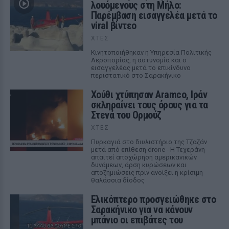
λουόμενους στη Μήλο:
Παρέμβαση εισαγγελέα μετά το
viral βίντεο
ΧΤΕΣ
Κινητοποιήθηκαν η Υπηρεσία Πολιτικής
Αεροπορίας, η αστυνομία και ο
εισαγγελέας μετά το επικίνδυνο
περιστατικό στο Σαρακήνικο
Χούθι χτύπησαν Aramco, Ιράν
σκληραίνει τους όρους για τα
Στενά του Ορμούζ
ΧΤΕΣ
Πυρκαγιά στο διυλιστήριο της Τζαζάν
μετά από επίθεση drone - Η Τεχεράνη
απαιτεί αποχώρηση αμερικανικών
δυνάμεων, άρση κυρώσεων και
αποζημιώσεις πριν ανοίξει η κρίσιμη
θαλάσσια δίοδος
Ελικόπτερο προσγειώθηκε στο
Σαρακήνικο για να κάνουν
μπάνιο οι επιβάτες του