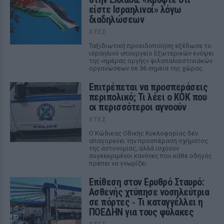
είστε Ισραηλινοί» λόγω
διαδηλώσεων
ΧΤΕΣ
Ταξιδιωτική προειδοποίηση εξέδωσε το
ισραηλινό υπουργείο Εξωτερικών ενόψει
της «ημέρας οργής» φιλοπαλαιστινιακών
οργανώσεων σε 36 σημεία της χώρας.
Επιτρέπεται να προσπεράσεις
περιπολικό; Τι λέει ο ΚΟΚ που
οι περισσότεροι αγνοούν
ΧΤΕΣ
Ο Κώδικας Οδικής Κυκλοφορίας δεν
απαγορεύει την προσπέραση οχήματος
της αστυνομίας, αλλά ισχύουν
συγκεκριμένοι κανόνες που κάθε οδηγός
πρέπει να γνωρίζει.
Επίθεση στον Ερυθρό Σταυρό:
Ασθενής χτύπησε νοσηλεύτρια
σε πόρτες ‑ Τι καταγγέλλει η
ΠΟΕΔΗΝ για τους φύλακες