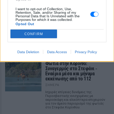
Αρχεία UFO: Αθόρυβα τριγωνικά
σκάφη 152 μέτρων και
I want to opt-out of Collection, Use,
μεταλλική σφαίρα με
Retention, Sale, and/or Sharing of my
ανθρώπινο σώμα στα νέα
Personal Data that Is Unrelated with the
Purposes for which it was collected.
αποχαρακτηρισμένα έγγραφα
Opted Out
ΣΉΜΕΡΑ
CONFIRM
Η κυβέρνηση Τραμπ δημοσίευσε την 5η
παρτίδα αποχαρακτηρισμένων αρχείων
με αναφορές στρατιωτικών πιλότων,
μαρτύρων και αναλύσεων του FBI για
ανεξήγητα εναέρια φαινόμενα σε ΗΠΑ,
Data Deletion
Data Access
Privacy Policy
Βραζιλία και Αφγανιστάν.
Φωτιά στην Κόρινθο:
Συναγερμός στο Στεφάνι ‑
Εναέρια μέσα και μήνυμα
εκκένωσης από το 112
ΣΉΜΕΡΑ
Ισχυρές επίγειες δυνάμεις της
Πυροσβεστικής ενισχυμένες με
αεροσκάφη και ελικόπτερα επιχειρούν
για τον άμεσο περιορισμό της φωτιάς
στο Στεφάνι Κορίνθου.