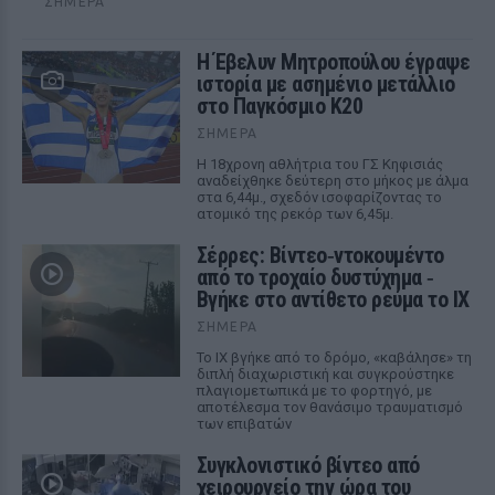
ΣΉΜΕΡΑ
Η Έβελυν Μητροπούλου έγραψε
ιστορία με ασημένιο μετάλλιο
στο Παγκόσμιο Κ20
ΣΉΜΕΡΑ
Η 18χρονη αθλήτρια του ΓΣ Κηφισιάς
αναδείχθηκε δεύτερη στο μήκος με άλμα
στα 6,44μ., σχεδόν ισοφαρίζοντας το
ατομικό της ρεκόρ των 6,45μ.
Σέρρες: Βίντεο‑ντοκουμέντο
από το τροχαίο δυστύχημα ‑
Βγήκε στο αντίθετο ρεύμα το ΙΧ
ΣΉΜΕΡΑ
Το ΙΧ βγήκε από το δρόμο, «καβάλησε» τη
διπλή διαχωριστική και συγκρούστηκε
πλαγιομετωπικά με το φορτηγό, με
αποτέλεσμα τον θανάσιμο τραυματισμό
των επιβατών
Συγκλονιστικό βίντεο από
χειρουργείο την ώρα του