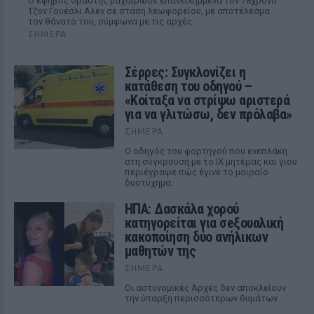
Ο έφηβος δράστης μαχαίρωσε επανειλημμένα τον 78χρονο
Τζον Γουέσλι Αλεν σε στάση λεωφορείου, με αποτέλεσμα
τον θάνατό του, σύμφωνα με τις αρχές
ΣΉΜΕΡΑ
Σέρρες: Συγκλονίζει η
κατάθεση του οδηγού –
«Κοίταξα να στρίψω αριστερά
για να γλιτώσω, δεν πρόλαβα»
ΣΉΜΕΡΑ
Ο οδηγός του φορτηγού που ενεπλάκη
στη σύγκρουση με το ΙΧ μητέρας και γιου
περιέγραψε πώς έγινε το μοιραίο
δυστύχημα.
ΗΠΑ: Δασκάλα χορού
κατηγορείται για σeξουαλική
κακοποίηση δύο ανήλικων
μαθητών της
ΣΉΜΕΡΑ
Οι αστυνομικές Αρχές δεν αποκλείουν
την ύπαρξη περισσότερων θυμάτων