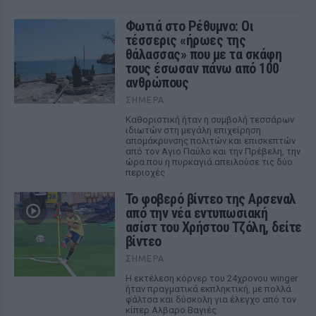
Φωτιά στο Ρέθυμνο: Οι
τέσσερις «ήρωες της
θάλασσας» που με τα σκάφη
τους έσωσαν πάνω από 100
ανθρώπους
ΣΉΜΕΡΑ
Καθοριστική ήταν η συμβολή τεσσάρων
ιδιωτών στη μεγάλη επιχείρηση
απομάκρυνσης πολιτών και επισκεπτών
από τον Αγιο Παύλο και την Πρέβελη, την
ώρα που η πυρκαγιά απειλούσε τις δύο
περιοχές
Το φοβερό βίντεο της Αρσεναλ
από την νέα εντυπωσιακή
ασίστ του Χρήστου Τζόλη, δείτε
βίντεο
ΣΉΜΕΡΑ
Η εκτέλεση κόρνερ του 24χρονου winger
ήταν πραγματικά εκπληκτική, με πολλά
φάλτσα και δύσκολη για έλεγχο από τον
κίπερ Αλβαρο Βαγιές