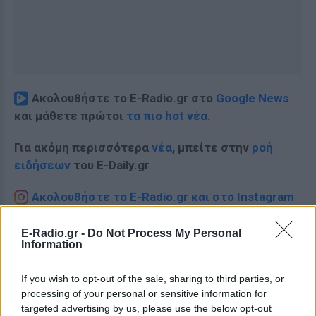
Ακολουθήστε το E-Radio.gr στο
Google News
και μάθετε πρώτοι
τα πιο hot νέα
.
Για ακόμη περισσότερα
νέα
, μπείτε στην
ροή
ειδήσεων
του E-Daily.gr
Ακολουθήστε το E-Radio.gr και στο Instagram
ΔΙΑΦΗΜΙΣΗ
E-Radio.gr -
Do Not Process My Personal
Information
If you wish to opt-out of the sale, sharing to third parties, or
processing of your personal or sensitive information for
targeted advertising by us, please use the below opt-out