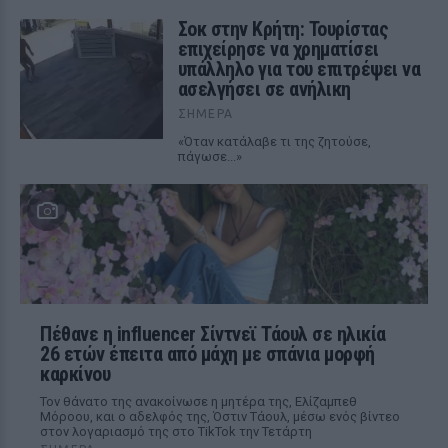
Σοκ στην Κρήτη: Τουρίστας
επιχείρησε να χρηματίσει
υπάλληλο για του επιτρέψει να
ασελγήσει σε ανήλικη
ΣΉΜΕΡΑ
«Όταν κατάλαβε τι της ζητούσε,
πάγωσε...»
Πέθανε η influencer Σίντνεϊ Τάουλ σε ηλικία
26 ετών έπειτα από μάχη με σπάνια μορφή
καρκίνου
Τον θάνατο της ανακοίνωσε η μητέρα της, Ελίζαμπεθ
Μόροου, και ο αδελφός της, Όστιν Τάουλ, μέσω ενός βίντεο
στον λογαριασμό της στο TikTok την Τετάρτη