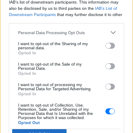
IAB’s list of downstream participants. This information may
also be disclosed by us to third parties on the
IAB’s List of
Downstream Participants
that may further disclose it to other
third parties.
Personal Data Processing Opt Outs
I want to opt-out of the Sharing of my
personal data.
Opted In
Ακολουθήστε το E-Radio.gr στο
Google News
και μάθετε πρώτοι
τα πιο hot νέα
.
I want to opt-out of the Sale of my
Personal Data.
Opted In
Εσύ μπήκες στο E-Daily.gr; Τα νέα της ημέρας
και ότι σου κάνει κλικ!
I want to opt-out of processing my
Personal Data for Targeted Advertising.
Opted In
Ακολουθήστε το E-Radio.gr και στο Instagram
I want to opt-out of Collection, Use,
ΔΙΑΦΗΜΙΣΗ
Retention, Sale, and/or Sharing of my
Personal Data that Is Unrelated with the
Purposes for which it was collected.
Opted Out