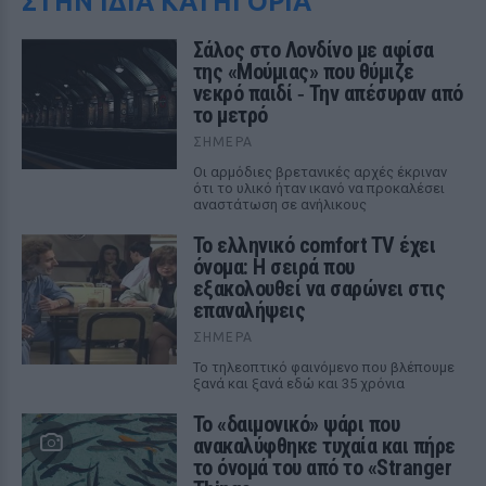
ΣΤΗΝ ΙΔΙΑ ΚΑΤΗΓΟΡΙΑ
Σάλος στο Λονδίνο με αφίσα
της «Μούμιας» που θύμιζε
νεκρό παιδί ‑ Την απέσυραν από
το μετρό
ΣΉΜΕΡΑ
Οι αρμόδιες βρετανικές αρχές έκριναν
ότι το υλικό ήταν ικανό να προκαλέσει
αναστάτωση σε ανήλικους
Το ελληνικό comfort TV έχει
όνομα: Η σειρά που
εξακολουθεί να σαρώνει στις
επαναλήψεις
ΣΉΜΕΡΑ
Το τηλεοπτικό φαινόμενο που βλέπουμε
ξανά και ξανά εδώ και 35 χρόνια
Το «δαιμονικό» ψάρι που
ανακαλύφθηκε τυχαία και πήρε
το όνομά του από το «Stranger