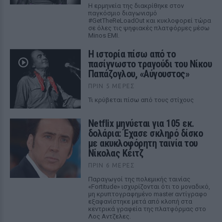
Η ερμηνεία της διακρίθηκε στον
παγκόσμιο διαγωνισμό
#GetTheReLoadOut και κυκλοφορεί τώρα
σε όλες τις ψηφιακές πλατφόρμες μέσω
Minos EMI.
Η ιστορία πίσω από το
πασίγνωστο τραγούδι του Νίκου
Παπάζογλου, «Αύγουστος»
ΠΡΙΝ 5 ΜΈΡΕΣ
Τι κρύβεται πίσω από τους στίχους
Netflix μηνύεται για 105 εκ.
δολάρια: Έχασε σκληρό δίσκο
με ακυκλοφόρητη ταινία του
Νίκολας Κέιτζ
ΠΡΙΝ 6 ΜΈΡΕΣ
Παραγωγοί της πολεμικής ταινίας
«Fortitude» ισχυρίζονται ότι το μοναδικό,
μη κρυπτογραφημένο master αντίγραφο
εξαφανίστηκε μετά από κλοπή στα
κεντρικά γραφεία της πλατφόρμας στο
Λος Αντζελες.