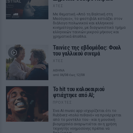
ΧΤΕΣ
Με θεματική «Από τη Βαλτική στη
Μεσόγειο», το φεστιβάλ εστιάζει στον
διάλογο πολωνικού και ελληνικού
κινηματογράφου, με διαγωνιστικό τμήμα
ελληνικών ταινιών μικρού μήκους και
χρηματικά έπαθλα.
Ταινίες της εβδομάδας: Φουλ
του γαλλικού σινεμά
ΧΤΕΣ
ΑΘΗΝΑ
από 06/08 έως 12/08
Το hit του καλοκαιριού
φτιάχτηκε από AI;
ΠΡΟΧΤΈΣ
Ένα AI music app ισχυρίζεται ότι το
Rubberz «πολύ πιθανό» να προέρχεται
από το μοντέλο του - και η μουσική
βιομηχανία αναρωτιέται αν η χρήση
τεχνητής νοημοσύνης πρέπει να
δηλώνεται.