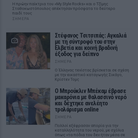
Η πρώην παίκτρια του «My Style Rocks» και ο Τζίμης
Σταθοκωστόπουλος απέκτησαν πρόσφατα το δεύτερο
παιδί τους
ΣΉΜΕΡΑ
Στέφανος Τσιτσιπάς: Αγκαλιά
με τη σύντροφό του στην
Ελβετία και κοινή βραδινή
έξοδος για δείπνο
ΣΉΜΕΡΑ
Ο Έλληνας τενίστας βρίσκεται σε σχέση
με την εικαστικό καταγωγής Σικάγο,
Κρίστεν Τομς
Ο Μπρούκλιν Μπέκαμ έβρασε
μακαρόνια με θαλασσινό νερό
και δέχτηκε ανελέητο
τρολάρισμα online
ΣΉΜΕΡΑ
Πολλοί εξέφρασαν απορία για την
καταλληλότητα του νερού, με σχόλια
όπως «τα πόδια του δεν ήταν μέσα σε