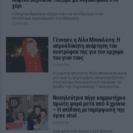
χέρι
Η Μαρίνα Βερνίκου εξηγεί πώς να αντιδρούμε όταν
συναντάμε λαγοκέφαλο στη θάλασσα
ΣΉΜΕΡΑ
Γέννησε η Λίλα Μπακλέση: Η
απροσδόκητη ανάρτηση του
συντρόφου της για τον ερχομό
του γιου τους
ΣΉΜΕΡΑ
Η γνωστή ηθοποιός Λίλα Μπακλέση έγινε
για πρώτη φορά μαμά, καλωσορίζοντας
στον κόσμο ένα υγιέστατο αγοράκι το
βράδυ της Παρασκευής 7 Αυγούστου.
Νοσηλεύτρια πήγε κομμωτήριο
πρώτη φορά μετά από 4 χρόνια
– Η απίθανη μεταμόρφωσή της
έγινε viral
ΣΉΜΕΡΑ
Ενώ φρόντιζε όλους τους άλλους...