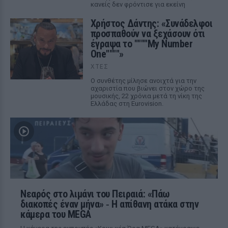
κανείς δεν φρόντισε για εκείνη
Χρήστος Δάντης: «Συνάδελφοι
προσπαθούν να ξεχάσουν ότι
έγραψα το """"My Number
One""""»
ΧΤΕΣ
Ο συνθέτης μίλησε ανοιχτά για την
αχαριστία που βιώνει στον χώρο της
μουσικής, 22 χρόνια μετά τη νίκη της
Ελλάδας στη Eurovision.
Νεαρός στο λιμάνι του Πειραιά: «Πάω
διακοπές έναν μήνα» ‑ Η απίθανη ατάκα στην
κάμερα του MEGA