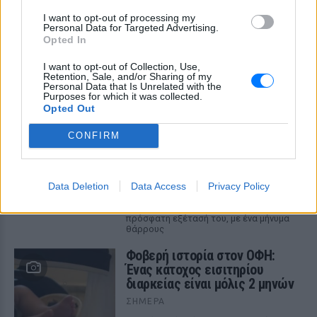
I want to opt-out of processing my
Personal Data for Targeted Advertising.
Opted In
ΔΕΙΤΕ ΕΠΙΣΗΣ
I want to opt-out of Collection, Use,
Retention, Sale, and/or Sharing of my
Personal Data that Is Unrelated with the
Purposes for which it was collected.
ΣΤΗΝ ΙΔΙΑ ΚΑΤΗΓΟΡΙΑ
Opted Out
Ατύχημα για τον Ιβάν Σβιτάιλο
CONFIRM
στην Κέρκυρα: «Θα σηκωθώ πιο
δυνατός»
ΣΉΜΕΡΑ
Data Deletion
Data Access
Privacy Policy
Ο ηθοποιός και χορευτής μοιράστηκε
στο Instagram μια φωτογραφία από
πρόσφατη εξέτασή του, με ένα μήνυμα
θάρρους
Φοβερή ιστορία στον ΟΦΗ:
Ένας κάτοχος εισιτηρίου
διαρκείας είναι μόλις 2 μηνών
ΣΉΜΕΡΑ