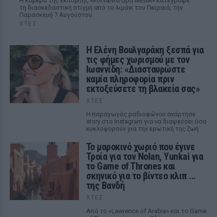
Η κάμερα της εκπομπής «Κοινωνία Ώρα MEGA» κατέγραψε
τη διασκεδαστική στιγμή από το λιμάνι του Πειραιά, την
Παρασκευή 7 Αυγούστου.
ΧΤΕΣ
Η Ελένη Βουλγαράκη ξεσπά για
τις φήμες χωρισμού με τον
Ιωαννίδη: «Διασταυρώστε
καμία πληροφορία πριν
εκτοξεύσετε τη βλακεία σας»
ΧΤΕΣ
Η παραγωγός ραδιοφώνου ανάρτησε
story στο Instagram για να διαψεύσει όσα
κυκλοφορούν για την ερωτική της ζωή
Το μαροκινό χωριό που έγινε
Τροία για τον Nolan, Yunkai για
το Game of Thrones και
σκηνικό για το βίντεο κλιπ ...
της Βανδή
ΧΤΕΣ
Από το «Lawrence of Arabia» και το Game