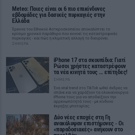
Meteo: Ποιες είναι οι 6 πιο επικίνδυνες
εβδομάδες για δασικές πυρκαγιές στην
Ελλάδα
Έρευνα του Εθνικού Αστεροσκοπείου αποκαλύπτει το
κρίσιμο χρονικό παράθυρο που ευνοεί τις καταστροφικές
πυρκαγιές - και πώς η κλιματική αλλαγή το διευρύνει.
ΣΉΜΕΡΑ
iPhone 17 στα σκουπίδια: Γιατί
Ρώσοι χρήστες καταστρέφουν
τα νέα κινητά τους ... επίτηδες!
ΣΉΜΕΡΑ
Ένα viral trend στο TikTok ωθεί άνδρες να
σπάνε και να χαράζουν τα ολοκαίνουργια
iPhone τους για να αποδείξουν την
αρρενωπότητά τους - με κίνδυνο
έκρηξης μπαταρίας.
Δύο νέες εποχές στη Γη
ανακάλυψαν επιστήμονες ‑ Oι
«παραδοσιακές» ανήκουν στο