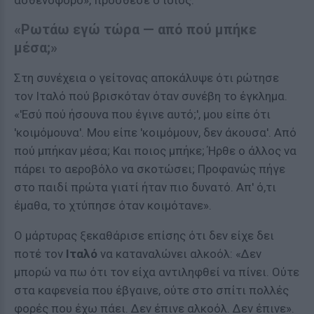
ασθενοφόρο», πρόσθεσε ο ίδιος.
«Ρωτάω εγώ τώρα — από πού μπήκε
μέσα;»
Στη συνέχεια ο γείτονας αποκάλυψε ότι ρώτησε
τον Ιταλό πού βρισκόταν όταν συνέβη το έγκλημα.
«'Εσύ πού ήσουνα που έγινε αυτό;', μου είπε ότι
'κοιμόμουνα'. Μου είπε 'κοιμόμουν, δεν άκουσα'. Από
πού μπήκαν μέσα; Και ποιος μπήκε; Ήρθε ο άλλος να
πάρει το αεροβόλο να σκοτώσει; Προφανώς πήγε
στο παιδί πρώτα γιατί ήταν πιο δυνατό. Απ' ό,τι
έμαθα, το χτύπησε όταν κοιμότανε».
Ο μάρτυρας ξεκαθάρισε επίσης ότι δεν είχε δει
ποτέ τον
Ιταλό
να καταναλώνει αλκοόλ: «Δεν
μπορώ να πω ότι τον είχα αντιληφθεί να πίνει. Ούτε
στα καφενεία που έβγαινε, ούτε στο σπίτι πολλές
φορές που έχω πάει. Δεν έπινε αλκοόλ. Δεν έπινε».