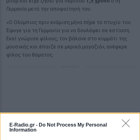
μπαρ και είχε ζήσει για περίπου
1,5 χρόνο
στη
Γερμανία
μετά την αποφοίτησή του.
«Ο Ολύμπιος πριν ενάμιση μήνα πήρε το πτυχίο του.
Έφυγε για τη Γερμανία για να δουλέψει σε εστίαση.
Εκεί γνώρισε φίλους, τον βάλανε στο κομμάτι της
μουσικής και έπαιζε σε μερικά μαγαζιά», ανέφερε
φίλος του θύματος.
ΔΙΑΦΗΜΙΣΗ
E-Radio.gr -
Do Not Process My Personal
Information