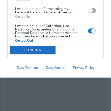
καλά», δήλωσε φίλος του θύματος.
I want to opt-out of processing my
Personal Data for Targeted Advertising.
Κανείς από τους γνωστούς της οικογένειας δεν
Opted In
είχε αντιληφθεί τσακωμούς ή εντάσεις στο σπίτι.
I want to opt-out of Collection, Use,
«Τους θυμάμαι που είχανε βγει μαζί, τρώγανε,
Retention, Sale, and/or Sharing of my
Personal Data that Is Unrelated with the
γελάγανε. Φαίνονταν αγαπημένοι. Καλά ήτανε»,
Purposes for which it was collected.
Opted Out
κατέληξε ο φίλος του
26χρονου
, αφήνοντας
ολόκληρη την τοπική κοινωνία του
Αιγίου
σε σοκ, να
CONFIRM
αναμένει τις επίσημες απαντήσεις για τα αίτια της
τραγωδίας.
Data Deletion
Data Access
Privacy Policy
ΔΙΑΦΗΜΙΣΗ