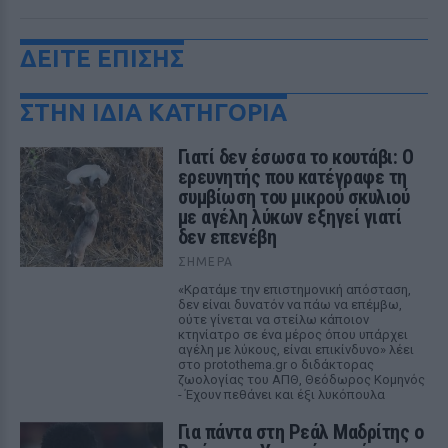
ΔΕΙΤΕ ΕΠΙΣΗΣ
ΣΤΗΝ ΙΔΙΑ ΚΑΤΗΓΟΡΙΑ
Γιατί δεν έσωσα το κουτάβι: Ο
ερευνητής που κατέγραφε τη
συμβίωση του μικρού σκυλιού
με αγέλη λύκων εξηγεί γιατί
δεν επενέβη
ΣΉΜΕΡΑ
«Κρατάμε την επιστημονική απόσταση,
δεν είναι δυνατόν να πάω να επέμβω,
ούτε γίνεται να στείλω κάποιον
κτηνίατρο σε ένα μέρος όπου υπάρχει
αγέλη με λύκους, είναι επικίνδυνο» λέει
στο protothema.gr ο διδάκτορας
ζωολογίας του ΑΠΘ, Θεόδωρος Κομηνός
- Έχουν πεθάνει και έξι λυκόπουλα
Για πάντα στη Ρεάλ Μαδρίτης ο