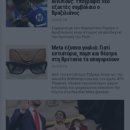
Βινίσιους: Υπογράφει νέο
εξαετές συμβόλαιο ο
Βραζιλιάνος
ΣΉΜΕΡΑ
Σύμφωνα με τον Φαμπρίτσιο Ρομάνο ο
Βραζιλιάνος είναι έτοιμος να αποδεχτεί
την πρόταση της Ρεάλ
Meta έξυπνα γυαλιά: Γιατί
εστιατόρια, παμπ και θέατρα
στη Βρετανία τα απαγορεύουν
ΣΉΜΕΡΑ
Από τον εστιάτορα Τζέρεμι Κινγκ ως την
αλυσίδα Wetherspoons και τον όμιλο ATG
Theatres, ολοένα περισσότεροι χώροι
εστίασης και ψυχαγωγίας κλείνουν την
πόρτα στα Ray-Ban Meta glasses.