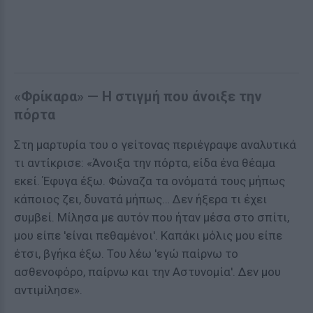
«Φρίκαρα» — Η στιγμή που άνοιξε την
πόρτα
Στη μαρτυρία του ο γείτονας περιέγραψε αναλυτικά
τι αντίκρισε: «Άνοιξα την πόρτα, είδα ένα θέαμα
εκεί. Έφυγα έξω. Φώναζα τα ονόματά τους μήπως
κάποιος ζει, δυνατά μήπως… Δεν ήξερα τι έχει
συμβεί. Μίλησα με αυτόν που ήταν μέσα στο σπίτι,
μου είπε 'είναι πεθαμένοι'. Καπάκι μόλις μου είπε
έτσι, βγήκα έξω. Του λέω 'εγώ παίρνω το
ασθενοφόρο, παίρνω και την Αστυνομία'. Δεν μου
αντιμίλησε».