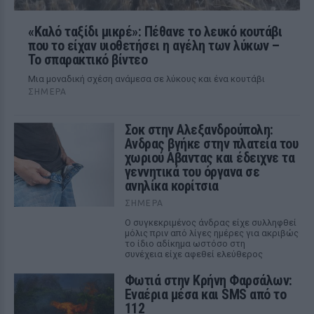
«Καλό ταξίδι μικρέ»: Πέθανε το λευκό κουτάβι
που το είχαν υιοθετήσει η αγέλη των λύκων –
Το σπαρακτικό βίντεο
Μια μοναδική σχέση ανάμεσα σε λύκους και ένα κουτάβι
ΣΉΜΕΡΑ
Σοκ στην Αλεξανδρούπολη:
Ανδρας βγήκε στην πλατεία του
χωριού Αβαντας και έδειχνε τα
γεννητικά του όργανα σε
ανηλίκα κορίτσια
ΣΉΜΕΡΑ
Ο συγκεκριμένος άνδρας είχε συλληφθεί
μόλις πριν από λίγες ημέρες για ακριβώς
το ίδιο αδίκημα ωστόσο στη
συνέχεια είχε αφεθεί ελεύθερος
Φωτιά στην Κρήνη Φαρσάλων:
Εναέρια μέσα και SMS από το
112