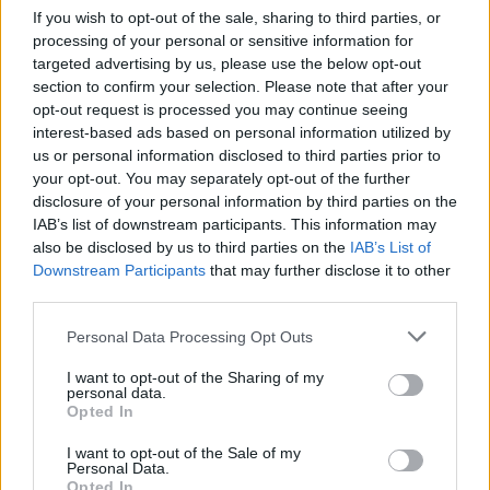
If you wish to opt-out of the sale, sharing to third parties, or
processing of your personal or sensitive information for
targeted advertising by us, please use the below opt-out
section to confirm your selection. Please note that after your
opt-out request is processed you may continue seeing
interest-based ads based on personal information utilized by
us or personal information disclosed to third parties prior to
your opt-out. You may separately opt-out of the further
disclosure of your personal information by third parties on the
IAB’s list of downstream participants. This information may
also be disclosed by us to third parties on the
IAB’s List of
Η επιστροφή για χάρη της μητέρας
Downstream Participants
that may further disclose it to other
third parties.
Σύμφωνα με γείτονες και συγγενείς, η επιστροφή
Personal Data Processing Opt Outs
του γιου από τη
Γερμανία
συνδέεται με πρόβλημα
υγείας που αντιμετώπιζε η μητέρα του. «Τον
I want to opt-out of the Sharing of my
personal data.
τελευταίο χρόνο είχε φύγει για έξω και η μαμά του
Opted In
είχε ένα θέμα υγείας και ουσιαστικά γι' αυτό
γύρισε. Είχε κάνει ένα χειρουργείο στο εξωτερικό
I want to opt-out of the Sale of my
Personal Data.
και γι' αυτό είχε έρθει, να τη δει, γιατί δεν πήγαινε
Opted In