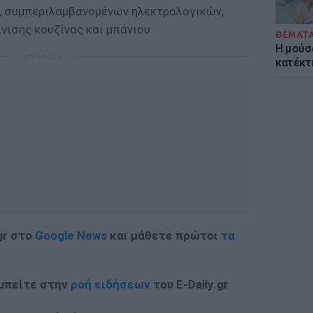
ς, συμπεριλαμβανομένων ηλεκτρολογικών,
νισης κουζίνας και μπάνιου.
ΘΕΜΑΤ
Η μούσ
ΔΙΑΦΗΜΙΣΗ
κατέκτ
gr στο
Google News
και μάθετε πρώτοι
τα
 μπείτε στην
ροή ειδήσεων
του E-Daily.gr