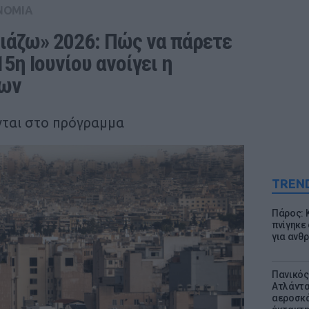
ΝΟΜΙΑ
ιάζω» 2026: Πώς να πάρετε 
5η Ιουνίου ανοίγει η 
εων
νται στο πρόγραμμα
TREN
Πάρος: 
πνίγηκε
για ανθ
Πανικός
Ατλάντα
αεροσκά