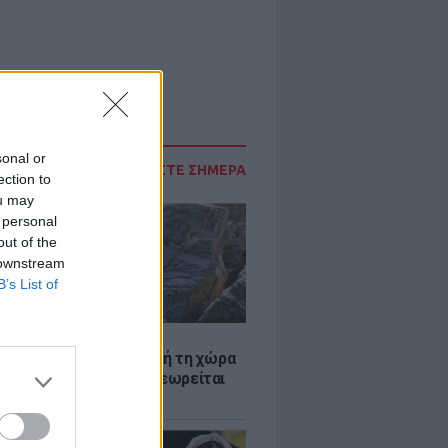
sonal or
ΔΙΑΒΑΣΤΕ ΣΗΜΕΡΑ
ection to
ou may
 personal
out of the
 downstream
B’s List of
Α
ξενη ελευθερία: Σε αυτή τη χώρα
ρώπης, το γuμνό δεν θεωρείται
ηση