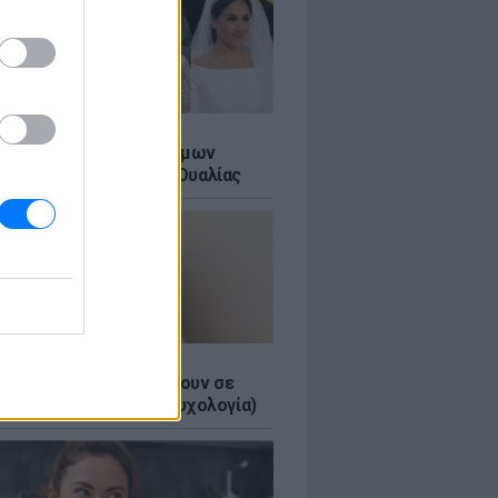
Α
τικό των βασιλικών γάμων
αι σε ένα ορυχείο της Ουαλίας
τα κομπλιμέντα σε φέρνουν σε
 θέση (και τι λέει η ψυχολογία)