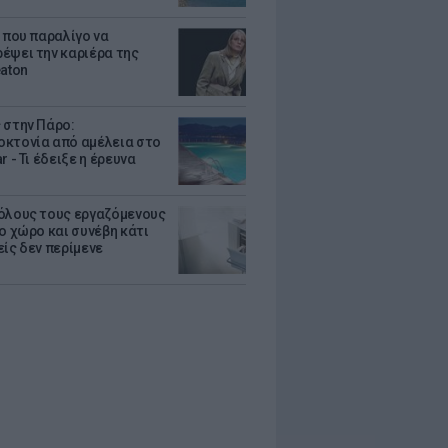
α που παραλίγο να
έψει την καριέρα της
eaton
 στην Πάρο:
κτονία από αμέλεια στο
r - Τι έδειξε η έρευνα
όλους τους εργαζόμενους
ο χώρο και συνέβη κάτι
είς δεν περίμενε