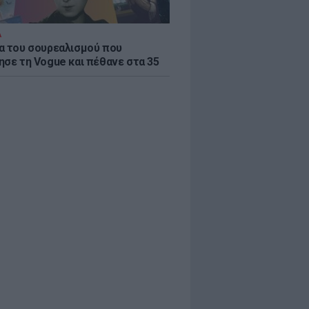
Α
α του σουρεαλισμού που
ησε τη Vogue και πέθανε στα 35