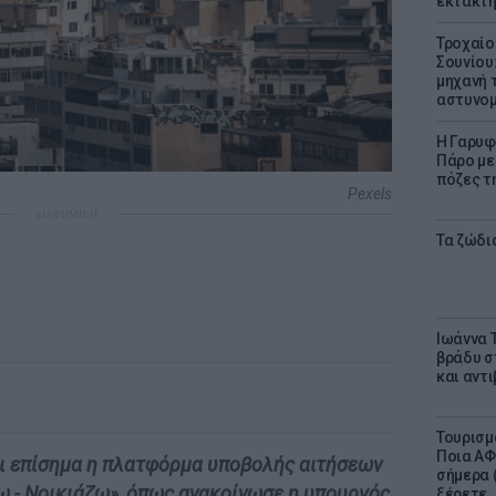
έκτακτη
Τροχαίο
Σουνίου
μηχανή 
αστυνομ
Η Γαρυφ
Πάρο με 
πόζες τ
Pexels
ΔΙΑΦΗΜΙΣΗ
Τα ζώδια
Ιωάννα 
βράδυ σ
και αντ
Τουρισμ
Ποια ΑΦ
ει επίσημα η πλατφόρμα υποβολής αιτήσεων
σήμερα (
ω - Νοικιάζω», όπως ανακοίνωσε η υπουργός
ξέρετε