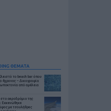
DING ΘΕΜΑΤΑ
Κλειστό το beach bar όπου
 ο 4χρονος – Δικογραφία
ρωποκτονία από αμέλεια
 στο αεροδρόμιο της
: Εκκενώθηκε
φος με τσουλήθρες