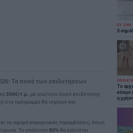
ΕΥ ΖΗΝ
3 σημά
2026: Τα ποσά των επιδοτήσεων
ΘΕΜΑΤ
Το αρχ
κόσμο 
στα
300€/τ.μ.
, με ανώτατο ποσό επιδότησης
η χρήσ
αξη στο πρόγραμμα θα ισχύουν και
ει να αφορά ενεργειακές παρεμβάσεις, όπως
σίφωνα. Το υπόλοιπο
80%
θα καλύπτει