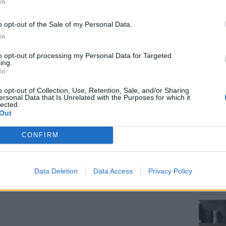
In
ς που έχουν ανεγερθεί
έως το 1990
. Μετά
o opt-out of the Sale of my Personal Data.
, τα ακίνητα θα πρέπει να διατεθούν προς
In
έτη
, με σταθερό ενοίκιο για τα πρώτα τρία
to opt-out of processing my Personal Data for Targeted
ΘΕΜΑΤ
ing.
Το μυσ
In
 επαναφορά κλειστών ακινήτων στη
κρύβετ
ας την προσφορά κατοικιών προς
o opt-out of Collection, Use, Retention, Sale, and/or Sharing
ersonal Data that Is Unrelated with the Purposes for which it
ιτές τιμές.
lected.
Out
ΔΙΑΦΗΜΙΣΗ
CONFIRM
ΕΥ ΖΗΝ
Data Deletion
Data Access
Privacy Policy
Γιατί 
δύσκολη