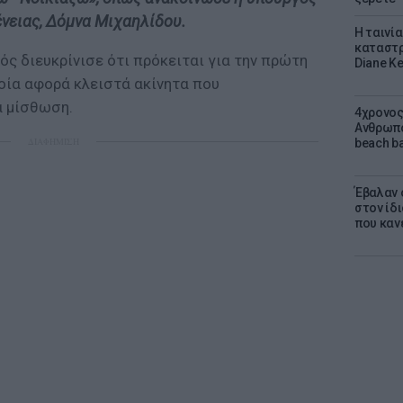
νειας, Δόμνα Μιχαηλίδου.
Η ταινί
καταστρ
γός διευκρίνισε ότι πρόκειται για την πρώτη
Diane K
οία αφορά κλειστά ακίνητα που
α μίσθωση.
4χρονος
Ανθρωπο
ΔΙΑΦΗΜΙΣΗ
beach ba
Έβαλαν 
στον ίδι
που καν