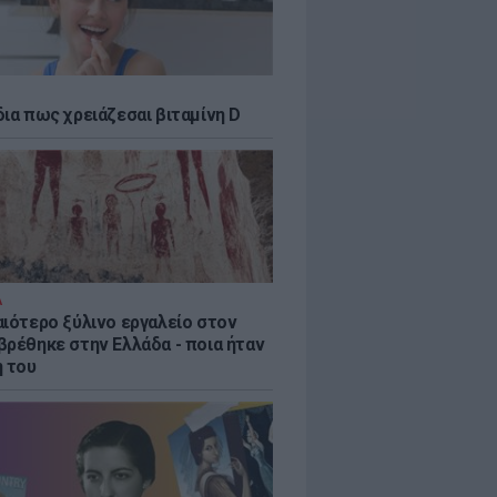
δια πως χρειάζεσαι βιταμίνη D
Α
αιότερο ξύλινο εργαλείο στον
βρέθηκε στην Ελλάδα - ποια ήταν
η του