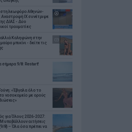
ς ανάγκης
 στη λεωφόρο Αθηνών-
: Αναστροφή ΙΧ συνέτριψε
της ΔΙΑΣ - Δύο
ικοί τραυματίες
αλλιά Καληφώνη στην
μαύρο μπικίνι - δείτε τις
ης
 σήμερα 9/8: Restart!
Τούνη: «Έβγαλα όλο το
το νοσοκομείο με ορούς
ιβιώσεις»
ός για Όλους 2026-2027:
Μ υποβάλλουν αιτήσεις
9/8) – Όλα όσα πρέπει να