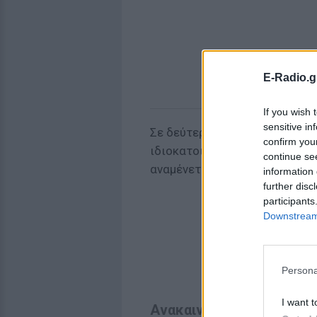
E-Radio.g
If you wish 
sensitive in
Σε δεύτερη φάση, θα υποβληθο
confirm you
ιδιοκατοικούνται. Σύμφωνα με
continue se
αναμένεται να ξεκινήσει τον
Σ
information 
further disc
participants
Downstream 
Persona
I want t
Ανακαινίζω - Νοικιάζω 2