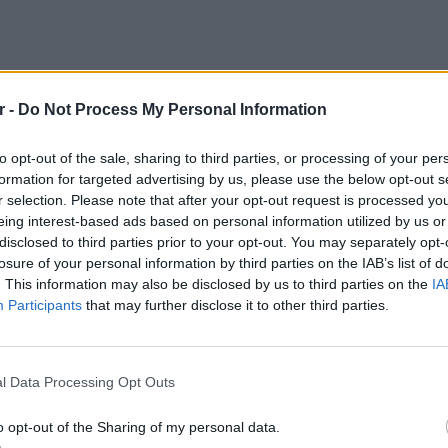
r -
Do Not Process My Personal Information
to opt-out of the sale, sharing to third parties, or processing of your per
formation for targeted advertising by us, please use the below opt-out s
ύν νέες αιτήσεις για ακίνητα που
r selection. Please note that after your opt-out request is processed y
 την κ.
Μιχαηλίδου
, η δεύτερη φάση
eing interest-based ads based on personal information utilized by us or
επτέμβριο
.
disclosed to third parties prior to your opt-out. You may separately opt-
losure of your personal information by third parties on the IAB’s list of
. This information may also be disclosed by us to third parties on the
IA
Participants
that may further disclose it to other third parties.
ΘΕΜΑΤ
Η παρά
της Ευ
l Data Processing Opt Outs
πρόκλ
o opt-out of the Sharing of my personal data.
026: Ποιες κατοικίες αφορά