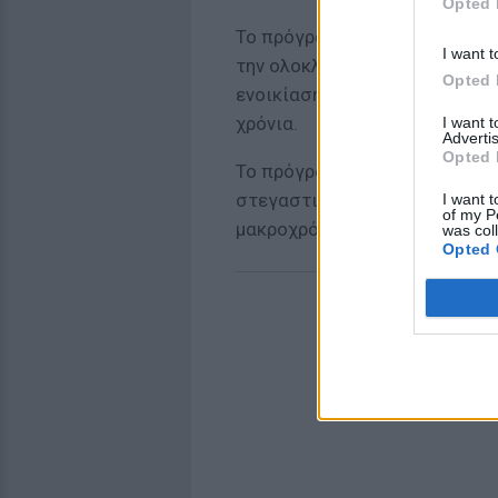
Opted 
Το πρόγραμμα αφορά κατοικίε
I want t
την ολοκλήρωση των εργασιών
Opted 
ενοικίαση για τουλάχιστον
5 
χρόνια.
I want 
Advertis
Opted 
Το πρόγραμμα στοχεύει στην
στεγαστική αγορά, ενισχύοντ
I want t
of my P
μακροχρόνια μίσθωση σε προσ
was col
Opted 