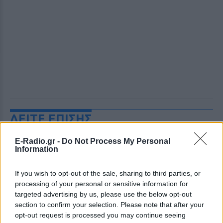
ΔΕΙΤΕ ΕΠΙΣΗΣ
E-Radio.gr -
Do Not Process My Personal
ΣΤΗΝ ΙΔΙΑ ΚΑΤΗΓΟΡΙΑ
Information
Γιαννακόπουλος για Ολυμπιακό:
If you wish to opt-out of the sale, sharing to third parties, or
«Πριν 10 χρόνια φώναζαν
processing of your personal or sensitive information for
οφσάιντ, δεν ήξεραν ότι η
targeted advertising by us, please use the below opt-out
μπάλα μπάσκετ είναι
section to confirm your selection. Please note that after your
πορτοκαλί»
opt-out request is processed you may continue seeing
ΧΤΕΣ