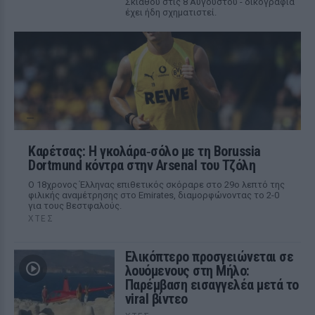
Σκιάθου στις 8 Αυγούστου - δικογραφία
έχει ήδη σχηματιστεί.
Καρέτσας: Η γκολάρα‑σόλο με τη Borussia
Dortmund κόντρα στην Arsenal του Τζόλη
Ο 18χρονος Έλληνας επιθετικός σκόραρε στο 29ο λεπτό της
φιλικής αναμέτρησης στο Emirates, διαμορφώνοντας το 2-0
για τους Βεστφαλούς.
ΧΤΕΣ
Ελικόπτερο προσγειώνεται σε
λουόμενους στη Μήλο:
Παρέμβαση εισαγγελέα μετά το
viral βίντεο