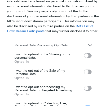
interest-based ads based on personal information utilized by
Ο Δημήτρης Γιαννακόπουλος έδωσε
us or personal information disclosed to third parties prior to
συνέντευξη στους «EuroInsiders» και
your opt-out. You may separately opt-out of the further
αναφέρθηκε, μεταξύ άλλων, στην
αντιπαλότητα με τον Ολυμπιακό και στο
disclosure of your personal information by third parties on the
τι πήγε λάθος την περσινή σεζόν
IAB’s list of downstream participants. This information may
also be disclosed by us to third parties on the
IAB’s List of
Αλογα σε πανηγύρια της
Downstream Participants
that may further disclose it to other
Λέσβου: Η A Promise to Animals
third parties.
απαντά σε όσους θεωρούν την
κριτική «επίθεση στον τόπο»
Personal Data Processing Opt Outs
ΧΤΕΣ
I want to opt-out of the Sharing of my
Βίντεο με άλογα να εκτελούν φιγούρες
personal data.
δίπλα σε σπασμένα μπουκάλια
Opted In
πυροδότησαν έντονη αντιπαράθεση στα
μέσα κοινωνικής δικτύωσης
I want to opt-out of the Sale of my
Έφυγε από τη ζωή στα 74 του ο
Personal Data.
Opted In
σπουδαίος ηθοποιός Νίκος
Καλογερόπουλος
I want to opt-out of processing my
ΧΤΕΣ
Personal Data for Targeted Advertising.
Opted In
Από τη «Λούφα και Παραλλαγή» και το
«Ρεμπέτικο» έως το «Μάθε παιδί μου
I want to opt-out of Collection, Use,
γράμματα» και το τηλεοπτικό