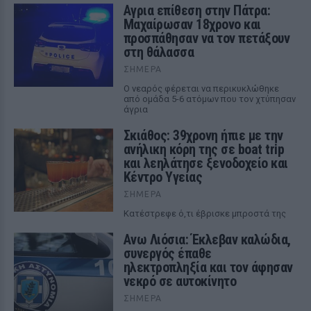
Αγρια επίθεση στην Πάτρα:
Μαχαίρωσαν 18χρονο και
προσπάθησαν να τον πετάξουν
στη θάλασσα
ΣΉΜΕΡΑ
Ο νεαρός φέρεται να περικυκλώθηκε
από ομάδα 5-6 ατόμων που τον χτύπησαν
άγρια
Σκιάθος: 39χρονη ήπιε με την
ανήλικη κόρη της σε boat trip
και λεηλάτησε ξενοδοχείο και
Κέντρο Υγείας
ΣΉΜΕΡΑ
Κατέστρεφε ό,τι έβρισκε μπροστά της
Ανω Λιόσια: Έκλεβαν καλώδια,
συνεργός έπαθε
ηλεκτροπληξία και τον άφησαν
νεκρό σε αυτοκίνητο
ΣΉΜΕΡΑ