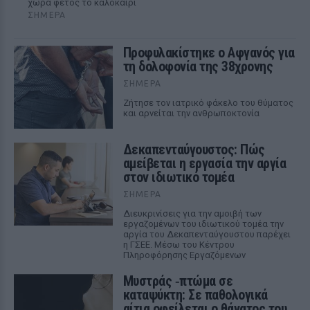
χώρα φέτος το καλοκαίρι
ΣΉΜΕΡΑ
Προφυλακίστηκε ο Αφγανός για
τη δολοφονία της 38χρονης
ΣΉΜΕΡΑ
Ζήτησε τον ιατρικό φάκελο του θύματος
και αρνείται την ανθρωποκτονία
Δεκαπενταύγουστος: Πώς
αμείβεται η εργασία την αργία
στον ιδιωτικό τομέα
ΣΉΜΕΡΑ
Διευκρινίσεις για την αμοιβή των
εργαζομένων του ιδιωτικού τομέα την
αργία του Δεκαπενταύγουστου παρέχει
η ΓΣΕΕ. Μέσω του Κέντρου
Πληροφόρησης Εργαζόμενων
Μυστράς ‑πτώμα σε
καταψύκτη: Σε παθολογικά
αίτια οφείλεται ο θάνατος του