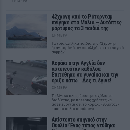
ΣΉΜΕΡΑ
42χρονη από το Ρότερνταμ
πνίγηκε στα Μάλια – Αυτόπτες
μάρτυρες τα 3 παιδιά της
ΣΉΜΕΡΑ
Τα τρία ανήλικα παιδιά της 42χρονης
ήταν παρόν όταν εκτυλίχθηκε το τραγικό
συμβάν.
Kοράκι στην Αγγλία δεν
αστειευόταν καθόλου:
Επιτέθηκε σε γυναίκα και την
έριξε κάτω ‑ Δες τι έγινε!
ΣΉΜΕΡΑ
Το βίντεο πλημμύρισε με σχόλια το
διαδίκτυο, με πολλούς χρήστες να
αστειεύονται ότι το κοράκι «θυμόταν»
κάποιο παλιό παράπονο
Απίστευτο σκηνικό στην
Ουαλία! Ένας τύπος ντύθηκε