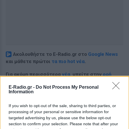
Ακολουθήστε το E-Radio.gr στο
Google News
και μάθετε πρώτοι
τα πιο hot νέα
.
Για ακόμη περισσότερα
νέα
, μπείτε στην
ροή
ειδήσεων
του E-Daily.gr
E-Radio.gr -
Do Not Process My Personal
Information
Ακολουθήστε το E-Radio.gr και στο Instagram
If you wish to opt-out of the sale, sharing to third parties, or
ΔΙΑΦΗΜΙΣΗ
processing of your personal or sensitive information for
targeted advertising by us, please use the below opt-out
section to confirm your selection. Please note that after your