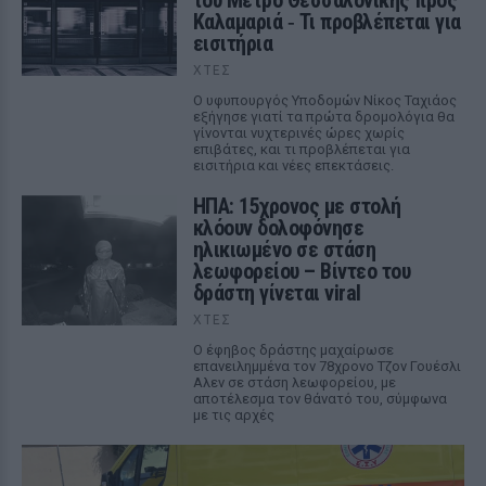
του Μετρό Θεσσαλονίκης προς
Καλαμαριά ‑ Τι προβλέπεται για
εισιτήρια
ΧΤΕΣ
Ο υφυπουργός Υποδομών Νίκος Ταχιάος
εξήγησε γιατί τα πρώτα δρομολόγια θα
γίνονται νυχτερινές ώρες χωρίς
επιβάτες, και τι προβλέπεται για
εισιτήρια και νέες επεκτάσεις.
ΗΠΑ: 15χρονος με στολή
κλόουν δολοφόνησε
ηλικιωμένο σε στάση
λεωφορείου – Βίντεο του
δράστη γίνεται viral
ΧΤΕΣ
Ο έφηβος δράστης μαχαίρωσε
επανειλημμένα τον 78χρονο Τζον Γουέσλι
Αλεν σε στάση λεωφορείου, με
αποτέλεσμα τον θάνατό του, σύμφωνα
με τις αρχές