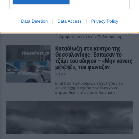
έχασα όλα» ‑ Ο πόνος του
πατέρα
ΧΤΕΣ
Data Deletion
Data Access
Privacy Policy
Μητέρα 43 ετών και ο 21χρονος γιος της
σκοτώθηκαν σε μετωπική σύγκρουση με
φορτηγό στην επαρχιακή οδό Αμφίπολης
– Δράμας, κοντά στην Παλαιοκώμη.
Καταδίωξη στο κέντρο της
Θεσσαλονίκης: Έσπασαν το
τζάμι του οδηγού – «Μην κάνεις
μ@@@», του φώναζαν
ΧΤΕΣ
Εξαιτίας των υψηλών ταχυτήτων το
λευκό όχημα έχασε τον έλεγχο και
καρφώθηκε πάνω σε κολονάκια.