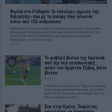
Φωτιά στο Ρέθυμνο: Οι τέσσερις «ήρωες της
θάλασσας» που με τα σκάφη τους έσωσαν
πάνω από 100 ανθρώπους
Καθοριστική ήταν η συμβολή τεσσάρων ιδιωτών στη μεγάλη
επιχείρηση απομάκρυνσης πολιτών και επισκεπτών από τον
Αγιο Παύλο και την Πρέβελη, την ώρα που η πυρκαγιά
απειλούσε τις δύο περιοχές
ΧΤΕΣ
Το φοβερό βίντεο της Αρσεναλ
από την νέα εντυπωσιακή
ασίστ του Χρήστου Τζόλη, δείτε
βίντεο
ΧΤΕΣ
Η εκτέλεση κόρνερ του 24χρονου winger
ήταν πραγματικά εκπληκτική, με πολλά
φάλτσα και δύσκολη για έλεγχο από τον
κίπερ Αλβαρο Βαγιές
Σοκ στην Κρήτη: Τουρίστας
επιχείρησε να χρηματίσει