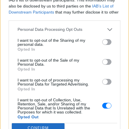
also be disclosed by us to third parties on the
IAB’s List of
Downstream Participants
that may further disclose it to other
third parties.
ΔΕΙΤΕ ΕΠΙΣΗΣ
Personal Data Processing Opt Outs
ΣΤΗΝ ΙΔΙΑ ΚΑΤΗΓΟΡΙΑ
I want to opt-out of the Sharing of my
personal data.
«Θέλω τον μπαμπά μου»: Το
Opted In
βίντεο της μεθυσμένης οδηγού
που σκότωσε νύφη ώρες μετά
I want to opt-out of the Sale of my
Personal Data.
τον γάμο της
Opted In
ΧΤΕΣ
I want to opt-out of processing my
Η Jamie Lee Komoroski, με αλκοόλ
Personal Data for Targeted Advertising.
τριπλάσιο του νόμιμου ορίου, έπεσε
Opted In
πάνω στο golf cart των νεόνυμφων στο
Folly Beach - τώρα νέο υλικό από το
αστυνομικό τμήμα αποκαλύπτει τη
I want to opt-out of Collection, Use,
συμπεριφορά της λίγο μετά τη μοιραία
Retention, Sale, and/or Sharing of my
σύγκρουση
Personal Data that Is Unrelated with the
Purposes for which it was collected.
Τροχαίο στις Σέρρες: «Έχασα τη
Opted Out
γυναίκα και το παιδί μου, τα
CONFIRM