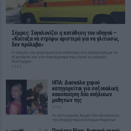
Σέρρες: Συγκλονίζει η κατάθεση του οδηγού –
«Κοίταξα να στρίψω αριστερά για να γλιτώσω,
δεν πρόλαβα»
Ο οδηγός του φορτηγού που ενεπλάκη στη σύγκρουση με το
ΙΧ μητέρας και γιου περιέγραψε πώς έγινε το μοιραίο
δυστύχημα.
ΧΤΕΣ
ΗΠΑ: Δασκάλα χορού
κατηγορείται για σeξουαλική
κακοποίηση δύο ανήλικων
μαθητών της
ΧΤΕΣ
Οι αστυνομικές Αρχές δεν αποκλείουν
την ύπαρξη περισσότερων θυμάτων
Πουέρτο Ρίκο: Διανομή νερού