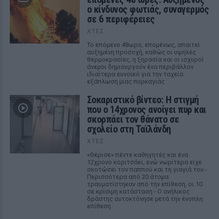
ο κίνδυνος φωτιάς, συναγερμός
σε 6 περιφέρειες
ΧΤΕΣ
Το επόμενο 48ωρο, επομένως, απαιτεί
αυξημένη προσοχή, καθώς οι υψηλές
θερμοκρασίες, η ξηρασία και οι ισχυροί
άνεμοι δημιουργούν ένα περιβάλλον
ιδιαίτερα ευνοϊκό για την ταχεία
εξάπλωση μιας πυρκαγιάς
Σοκαριστικό βίντεο: Η στιγμή
που ο 14χρονος ανοίγει πυρ και
σκορπάει τον θάνατο σε
σχολείο στη Ταϊλάνδη
ΧΤΕΣ
«Θέρισε» πέντε καθηγητές και ένα
12χρονο κοριτσάκι, ενώ νωρίτερα είχε
σκοτώσει τον παππού και τη γιαγιά του -
Περισσότερα από 20 άτομα
τραυματίστηκαν από την επίθεση, οι 10
σε κρίσιμη κατάσταση - Ο ανήλικος
δράστης αυτοκτόνησε μετά την ένοπλη
επίθεση