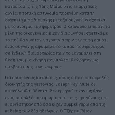
κατάστασης της 16ης Μαΐου στις επαρχιακές
αρχές, η τοπική αστυνομία παρενέβη κατά τη
διάρκεια μιας διαμάχης μεταξύ συγγενών σχετικά
με το άνοιγμα του φέρετρου. Ο Katuwene είπε ότι τα
μέλη της οικογένειας είχαν διαφωνήσει σχετικά με
το πού θα γινόταν η αγρυπνία πριν την ταφή και ότι
ένας συγγενής αφαίρεσε το καπάκι του φέρετρου
σε ένδειξη διαμαρτυρίας πριν το ξαναβάλει στη
θέση του, μία κίνηση που πολλοί θεώρησαν ως
ασέβεια προς τους νεκρούς.
Για ορισμένους κατοίκους, όπως είπε ο επικεφαλής
διοικητής της γειτονιάς, Joseph Payi Mute, οι
επακόλουθοι θάνατοι δεν ερμηνεύτηκαν ως έργο
ενός ιού, αλλά ως τιμωρία από τους προγόνους που
εξοργίστηκαν από όσα είχαν συμβεί γύρω από τις
κηδείες των δύο αδελφών. Ο Τζέρεμι Ρέιαν