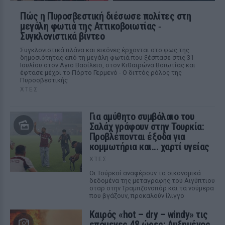
Πώς η Πυροσβεστική διέσωσε πολίτες στη
μεγάλη φωτιά της Αττικοβοιωτίας ‑
Συγκλονιστικά βίντεο
Συγκλονιστικά πλάνα και εικόνες έρχονται στο φως της
δημοσιότητας από τη μεγάλη φωτιά που ξέσπασε στις 31
Ιουλίου στον Αγιο Βασίλειο, στον Κιθαιρώνα Βοιωτίας και
έφτασε μέχρι το Πόρτο Γερμενό - Ο διττός ρόλος της
Πυροσβεστικής
ΧΤΕΣ
Για αμύθητο συμβόλαιο του
Σαλάχ γράφουν στην Τουρκία:
Προβλέπονται έξοδα για
κομμωτήρια και... χαρτί υγείας
ΧΤΕΣ
Οι Τούρκοί αναφέρουν τα οικονομικά
δεδομένα της μεταγραφής του Αιγύπτιου
σταρ στην Τραμπζονσπόρ και τα νούμερα
που βγάζουν, προκαλούν ίλιγγο
Καιρός «hot – dry – windy» τις
επόμενες 48 ώρες: Αυξημένος