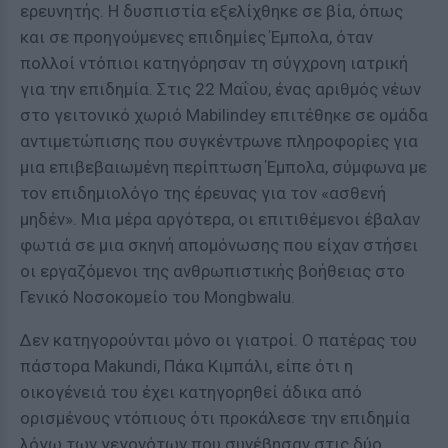
ερευνητής. Η δυσπιστία εξελίχθηκε σε βία, όπως
και σε προηγούμενες επιδημίες Έμπολα, όταν
πολλοί ντόπιοι κατηγόρησαν τη σύγχρονη ιατρική
για την επιδημία. Στις 22 Μαΐου, ένας αριθμός νέων
στο γειτονικό χωριό Mabilindey επιτέθηκε σε ομάδα
αντιμετώπισης που συγκέντρωνε πληροφορίες για
μια επιβεβαιωμένη περίπτωση Έμπολα, σύμφωνα με
τον επιδημιολόγο της έρευνας για τον «ασθενή
μηδέν». Μια μέρα αργότερα, οι επιτιθέμενοι έβαλαν
φωτιά σε μια σκηνή απομόνωσης που είχαν στήσει
οι εργαζόμενοι της ανθρωπιστικής βοήθειας στο
Γενικό Νοσοκομείο του Mongbwalu.
Δεν κατηγορούνται μόνο οι γιατροί. Ο πατέρας του
πάστορα Makundi, Πάκα Κιμπάλι, είπε ότι η
οικογένειά του έχει κατηγορηθεί άδικα από
ορισμένους ντόπιους ότι προκάλεσε την επιδημία
λόγω των γεγονότων που συνέβησαν στις δύο