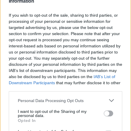
Information
θάνατοι απαιτούσαν περαιτέρω διερεύνηση.
If you wish to opt-out of the sale, sharing to third parties, or
Μετά τους θανάτους των συγγενών σημειώθηκαν
processing of your personal or sensitive information for
τουλάχιστον 108 θάνατοι στο Mongbwalu μεταξύ
targeted advertising by us, please use the below opt-out
Απριλίου και Μαΐου, σύμφωνα με την ίδια έκθεση
section to confirm your selection. Please note that after your
της υγειονομικής αρχής του Ituri, ενός τμήματος του
opt-out request is processed you may continue seeing
υπουργείου υγείας της χώρας. Ασθενείς σε
interest-based ads based on personal information utilized by
us or personal information disclosed to third parties prior to
οικογένειες νοσούσαν από πυρετό, εμετό, διάρροια
your opt-out. You may separately opt-out of the further
και, σε ορισμένες περιπτώσεις, συμπτώματα
disclosure of your personal information by third parties on the
αιμορραγίας. Οι θάνατοι αυτοί συγκαταλέγονται
IAB’s list of downstream participants. This information may
μεταξύ εκείνων που εξετάζονται από ερευνητές
also be disclosed by us to third parties on the
IAB’s List of
Downstream Participants
that may further disclose it to other
που επιδιώκουν να χαρτογραφήσουν την εξάπλωση
third parties.
του Έμπολα. Όπως υπογραμμίζει η έκθεση ο ιός
ενδέχεται να υπήρχε στο Mongbwalu εδώ και
Personal Data Processing Opt Outs
πολλούς μήνες και να είχε περάσει απαρατήρητος.
I want to opt-out of the Sharing of my
personal data.
Την ώρα που ο ένας θάνατος διαδεχόταν τον άλλον
Opted In
στην κοινότητα, οι φοβισμένοι κάτοικοι