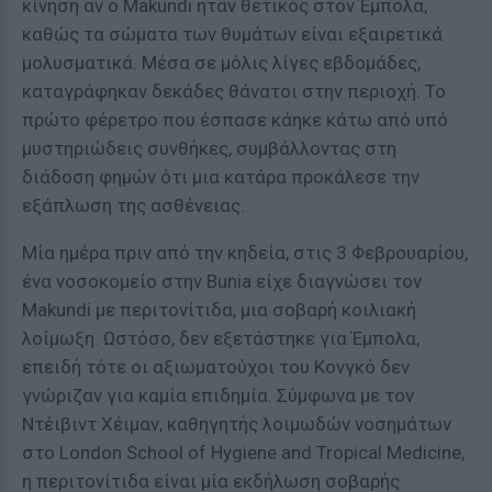
κίνηση αν ο Makundi ήταν θετικός στον Έμπολα,
καθώς τα σώματα των θυμάτων είναι εξαιρετικά
μολυσματικά. Μέσα σε μόλις λίγες εβδομάδες,
καταγράφηκαν δεκάδες θάνατοι στην περιοχή. Το
πρώτο φέρετρο που έσπασε κάηκε κάτω από υπό
μυστηριώδεις συνθήκες, συμβάλλοντας στη
διάδοση φημών ότι μια κατάρα προκάλεσε την
εξάπλωση της ασθένειας.
Μία ημέρα πριν από την κηδεία, στις 3 Φεβρουαρίου,
ένα νοσοκομείο στην Bunia είχε διαγνώσει τον
Makundi με περιτονίτιδα, μια σοβαρή κοιλιακή
λοίμωξη. Ωστόσο, δεν εξετάστηκε για Έμπολα,
επειδή τότε οι αξιωματούχοι του Κονγκό δεν
γνώριζαν για καμία επιδημία. Σύμφωνα με τον
Ντέιβιντ Χέιμαν, καθηγητής λοιμωδών νοσημάτων
στο London School of Hygiene and Tropical Medicine,
η περιτονίτιδα είναι μία εκδήλωση σοβαρής