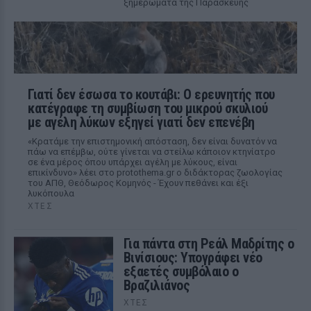
ξημερώματα της Παρασκευής
Γιατί δεν έσωσα το κουτάβι: Ο ερευνητής που
κατέγραφε τη συμβίωση του μικρού σκυλιού
με αγέλη λύκων εξηγεί γιατί δεν επενέβη
«Κρατάμε την επιστημονική απόσταση, δεν είναι δυνατόν να
πάω να επέμβω, ούτε γίνεται να στείλω κάποιον κτηνίατρο
σε ένα μέρος όπου υπάρχει αγέλη με λύκους, είναι
επικίνδυνο» λέει στο protothema.gr ο διδάκτορας ζωολογίας
του ΑΠΘ, Θεόδωρος Κομηνός - Έχουν πεθάνει και έξι
λυκόπουλα
ΧΤΕΣ
Για πάντα στη Ρεάλ Μαδρίτης ο
Βινίσιους: Υπογράφει νέο
εξαετές συμβόλαιο ο
Βραζιλιάνος
ΧΤΕΣ