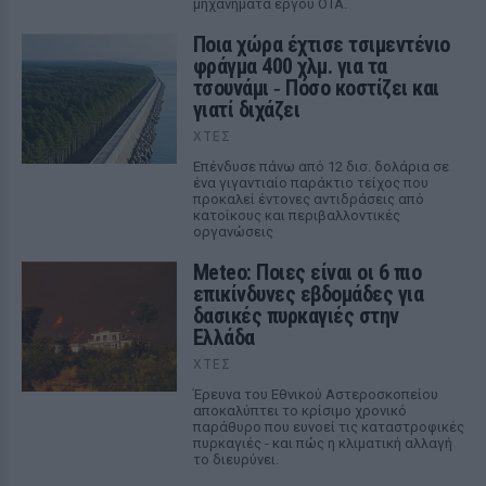
μηχανήματα έργου ΟΤΑ.
Ποια χώρα έχτισε τσιμεντένιο
φράγμα 400 χλμ. για τα
τσουνάμι ‑ Πόσο κοστίζει και
γιατί διχάζει
ΧΤΕΣ
Επένδυσε πάνω από 12 δισ. δολάρια σε
ένα γιγαντιαίο παράκτιο τείχος που
προκαλεί έντονες αντιδράσεις από
κατοίκους και περιβαλλοντικές
οργανώσεις
Meteo: Ποιες είναι οι 6 πιο
επικίνδυνες εβδομάδες για
δασικές πυρκαγιές στην
Ελλάδα
ΧΤΕΣ
Έρευνα του Εθνικού Αστεροσκοπείου
αποκαλύπτει το κρίσιμο χρονικό
παράθυρο που ευνοεί τις καταστροφικές
πυρκαγιές - και πώς η κλιματική αλλαγή
το διευρύνει.