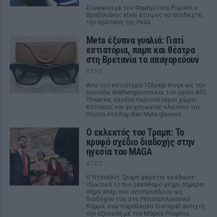
Σύμφωνα με τον Φαμπρίτσιο Ρομάνο ο
Βραζιλιάνος είναι έτοιμος να αποδεχτεί
την πρόταση της Ρεάλ
Meta έξυπνα γυαλιά: Γιατί
εστιατόρια, παμπ και θέατρα
στη Βρετανία τα απαγορεύουν
ΧΤΕΣ
Από τον εστιάτορα Τζέρεμι Κινγκ ως την
αλυσίδα Wetherspoons και τον όμιλο ATG
Theatres, ολοένα περισσότεροι χώροι
εστίασης και ψυχαγωγίας κλείνουν την
πόρτα στα Ray-Ban Meta glasses.
Ο εκλεκτός του Τραμπ: Το
κρυφό σχέδιο διαδοχής στην
ηγεσία του MAGA
ΧΤΕΣ
Ο Ντόναλντ Τραμπ φέρεται να έδωσε
ιδιωτικά το πιο ξεκάθαρο μέχρι σήμερα
σήμα υπέρ του αντιπροέδρου ως
διαδόχου του στο Ρεπουμπλικανικό
Κόμμα, ενώ παράλληλα διατηρεί ανοιχτή
την εξίσωση με τον Μάρκο Ρούμπιο.