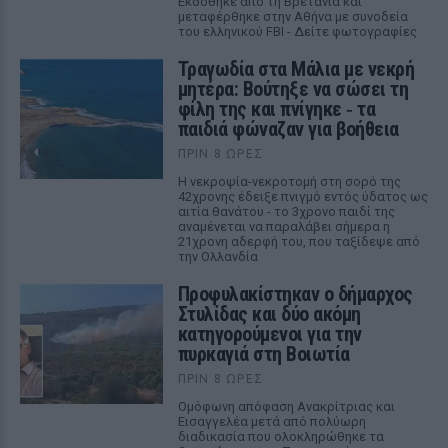
Εκδόθηκε από τη Βρετανία και
μεταφέρθηκε στην Αθήνα με συνοδεία
του ελληνικού FBI - Δείτε φωτογραφίες
Τραγωδία στα Μάλια με νεκρή
μητέρα: Βούτηξε να σώσει τη
φίλη της και πνίγηκε ‑ τα
παιδιά φώναζαν για βοήθεια
ΠΡΙΝ 8 ΏΡΕΣ
Η νεκροψία-νεκροτομή στη σορό της
42χρονης έδειξε πνιγμό εντός ύδατος ως
αιτία θανάτου - το 3χρονο παιδί της
αναμένεται να παραλάβει σήμερα η
21χρονη αδερφή του, που ταξίδεψε από
την Ολλανδία
Προφυλακίστηκαν ο δήμαρχος
Στυλίδας και δύο ακόμη
κατηγορούμενοι για την
πυρκαγιά στη Βοιωτία
ΠΡΙΝ 8 ΏΡΕΣ
Ομόφωνη απόφαση Ανακρίτριας και
Εισαγγελέα μετά από πολύωρη
διαδικασία που ολοκληρώθηκε τα