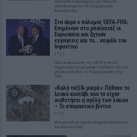
Όσα είπε ο πρόεδρος της Θέουτα
απευθυνόμενος στο Ευρωπαϊκό
Κοινοβούλιο
Στα άκρα ο πόλεμος UEFA‑FIFA:
Επιμένουν στο μποϊκοτάζ οι
Ευρωπαίοι και ζητούν
εγγυήσεις και το... κεφάλι του
Ινφαντίνο
ΧΤΕΣ
Νέα ανακοίνωση της UEFA η οποία
σημειώνει ότι επιμένει στη θέση της για
μποϊκοτάζ από τις διοργανώσεις της
FIFA
«Καλό ταξίδι μικρέ»: Πέθανε το
λευκό κουτάβι που το είχαν
υιοθετήσει η αγέλη των λύκων
– Το σπαρακτικό βίντεο
ΧΤΕΣ
Μια μοναδική σχέση ανάμεσα σε λύκους
και ένα κουτάβι