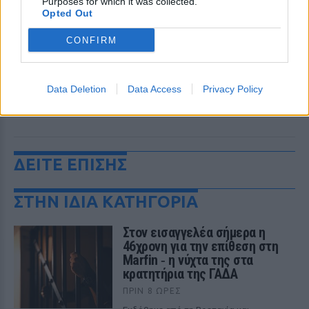
Purposes for which it was collected.
Opted Out
CONFIRM
Data Deletion
Data Access
Privacy Policy
ΔΕΙΤΕ ΕΠΙΣΗΣ
ΣΤΗΝ ΙΔΙΑ ΚΑΤΗΓΟΡΙΑ
Στον εισαγγελέα σήμερα η
46χρονη για την επίθεση στη
Marfin ‑ η νύχτα της στα
κρατητήρια της ΓΑΔΑ
ΠΡΙΝ 8 ΏΡΕΣ