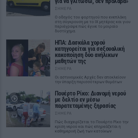
για να γλιτώσω, δεν πρόλαβα»
ΣΉΜΕΡΑ
Ο οδηγός του φορτηγού που ενεπλάκη
στη σύγκρουση με το ΙΧ μητέρας και γιου
περιέγραψε πώς έγινε το μοιραίο
δυστύχημα.
ΗΠΑ: Δασκάλα χορού
κατηγορείται για σeξουαλική
κακοποίηση δύο ανήλικων
μαθητών της
ΣΉΜΕΡΑ
Οι αστυνομικές Αρχές δεν αποκλείουν
την ύπαρξη περισσότερων θυμάτων
Πουέρτο Ρίκο: Διανομή νερού
με δελτίο εν μέσω
παρατεταμένης ξηρασίας
ΣΉΜΕΡΑ
Πώς διαχειρίζεται το Πουέρτο Ρίκο την
κρίση νερού και πώς επηρεάζεται η
καθημερινή ζωή των κατοίκων