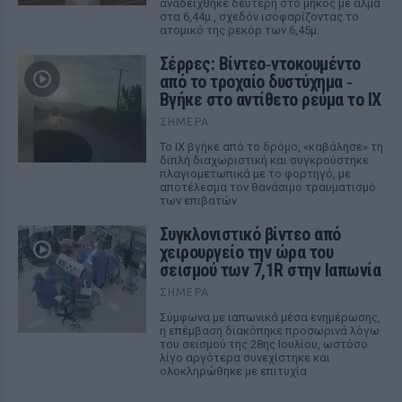
αναδείχθηκε δεύτερη στο μήκος με άλμα
στα 6,44μ., σχεδόν ισοφαρίζοντας το
ατομικό της ρεκόρ των 6,45μ.
Σέρρες: Βίντεο‑ντοκουμέντο
από το τροχαίο δυστύχημα ‑
Βγήκε στο αντίθετο ρεύμα το ΙΧ
ΣΉΜΕΡΑ
Το ΙΧ βγήκε από το δρόμο, «καβάλησε» τη
διπλή διαχωριστική και συγκρούστηκε
πλαγιομετωπικά με το φορτηγό, με
αποτέλεσμα τον θανάσιμο τραυματισμό
των επιβατών
Συγκλονιστικό βίντεο από
χειρουργείο την ώρα του
σεισμού των 7,1R στην Ιαπωνία
ΣΉΜΕΡΑ
Σύμφωνα με ιαπωνικά μέσα ενημέρωσης,
η επέμβαση διακόπηκε προσωρινά λόγω
του σεισμού της 28ης Ιουλίου, ωστόσο
λίγο αργότερα συνεχίστηκε και
ολοκληρώθηκε με επιτυχία