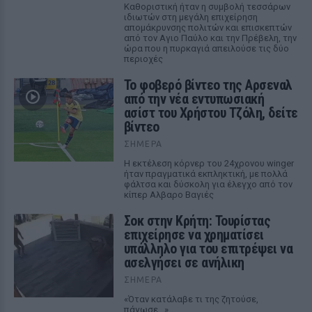
Καθοριστική ήταν η συμβολή τεσσάρων
ιδιωτών στη μεγάλη επιχείρηση
απομάκρυνσης πολιτών και επισκεπτών
από τον Αγιο Παύλο και την Πρέβελη, την
ώρα που η πυρκαγιά απειλούσε τις δύο
περιοχές
Το φοβερό βίντεο της Αρσεναλ
από την νέα εντυπωσιακή
ασίστ του Χρήστου Τζόλη, δείτε
βίντεο
ΣΉΜΕΡΑ
Η εκτέλεση κόρνερ του 24χρονου winger
ήταν πραγματικά εκπληκτική, με πολλά
φάλτσα και δύσκολη για έλεγχο από τον
κίπερ Αλβαρο Βαγιές
Σοκ στην Κρήτη: Τουρίστας
επιχείρησε να χρηματίσει
υπάλληλο για του επιτρέψει να
ασελγήσει σε ανήλικη
ΣΉΜΕΡΑ
«Όταν κατάλαβε τι της ζητούσε,
πάγωσε...»