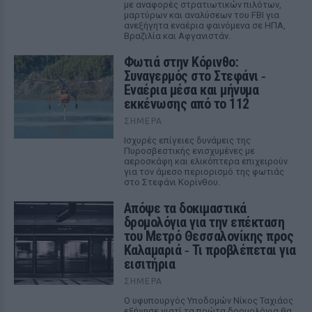
με αναφορές στρατιωτικών πιλότων,
μαρτύρων και αναλύσεων του FBI για
ανεξήγητα εναέρια φαινόμενα σε ΗΠΑ,
Βραζιλία και Αφγανιστάν.
Φωτιά στην Κόρινθο:
Συναγερμός στο Στεφάνι ‑
Εναέρια μέσα και μήνυμα
εκκένωσης από το 112
ΣΉΜΕΡΑ
Ισχυρές επίγειες δυνάμεις της
Πυροσβεστικής ενισχυμένες με
αεροσκάφη και ελικόπτερα επιχειρούν
για τον άμεσο περιορισμό της φωτιάς
στο Στεφάνι Κορίνθου.
Απόψε τα δοκιμαστικά
δρομολόγια για την επέκταση
του Μετρό Θεσσαλονίκης προς
Καλαμαριά ‑ Τι προβλέπεται για
εισιτήρια
ΣΉΜΕΡΑ
Ο υφυπουργός Υποδομών Νίκος Ταχιάος
εξήγησε γιατί τα πρώτα δρομολόγια θα