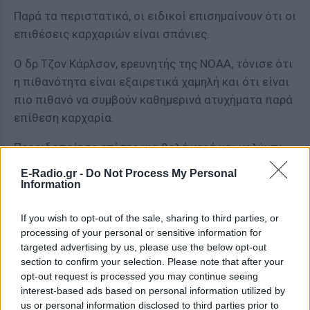
Παρά τα περιστατικά, οι ειδικοί επισημαίνουν ότι οι
επιθέσεις καρχαριών είναι σπάνιες.
Ο δρ Τζον Κάρλσον, ερευνητής της NOAA, τόνισε ότι
η πιθανότητα είναι εξαιρετικά χαμηλή και ότι είναι
πιο πιθανό να συμβούν καθημερινά ατυχήματα παρά
επίθεση καρχαρία.
Προειδοποίησε επίσης για θολά νερά και κολύμπι
σε ώρες αυγής ή σούρουπου.
E-Radio.gr -
Do Not Process My Personal
Information
Το Ναυτικό Κέντρο δεν έχει δώσει ακόμη νεότερες
πληροφορίες για την κατάσταση του εργαζομένου.
If you wish to opt-out of the sale, sharing to third parties, or
processing of your personal or sensitive information for
[ΠΗΓΗ]
targeted advertising by us, please use the below opt-out
section to confirm your selection. Please note that after your
opt-out request is processed you may continue seeing
ΔΙΑΦΗΜΙΣΗ
interest-based ads based on personal information utilized by
us or personal information disclosed to third parties prior to