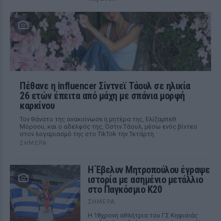
Πέθανε η influencer Σίντνεϊ Τάουλ σε ηλικία
26 ετών έπειτα από μάχη με σπάνια μορφή
καρκίνου
Τον θάνατο της ανακοίνωσε η μητέρα της, Ελίζαμπεθ
Μόροου, και ο αδελφός της, Όστιν Τάουλ, μέσω ενός βίντεο
στον λογαριασμό της στο TikTok την Τετάρτη
ΣΉΜΕΡΑ
Η Έβελυν Μητροπούλου έγραψε
ιστορία με ασημένιο μετάλλιο
στο Παγκόσμιο Κ20
ΣΉΜΕΡΑ
Η 18χρονη αθλήτρια του ΓΣ Κηφισιάς