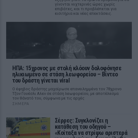
γίνονται νυχτερινές ώρες χωρίς
επιβάτες, και τι προβλέπεται για
εισιτήρια και νέες επεκτάσεις.
ΗΠΑ: 15χρονος με στολή κλόουν δολοφόνησε
ηλικιωμένο σε στάση λεωφορείου – Βίντεο
του δράστη γίνεται viral
Ο έφηβος δράστης μαχαίρωσε επανειλημμένα τον 78χρονο
Τζον Γουέσλι Αλεν σε στάση λεωφορείου, με αποτέλεσμα
τον θάνατό του, σύμφωνα με τις αρχές
ΣΉΜΕΡΑ
Σέρρες: Συγκλονίζει η
κατάθεση του οδηγού –
«Κοίταξα να στρίψω αριστερά