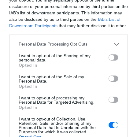
disclosure of your personal information by third parties on the
Ακολουθήστε το E-Radio.gr στο
Google News
IAB’s list of downstream participants. This information may
και μάθετε πρώτοι
τα πιο hot νέα
.
also be disclosed by us to third parties on the
IAB’s List of
Downstream Participants
that may further disclose it to other
Για ακόμη περισσότερα
νέα
, μπείτε στην
ροή
third parties.
ειδήσεων
του E-Daily.gr
Personal Data Processing Opt Outs
Ακολουθήστε το E-Radio.gr και στο Instagram
I want to opt-out of the Sharing of my
personal data.
ΔΙΑΦΗΜΙΣΗ
Opted In
I want to opt-out of the Sale of my
Personal Data.
Opted In
I want to opt-out of processing my
Personal Data for Targeted Advertising.
Opted In
I want to opt-out of Collection, Use,
Retention, Sale, and/or Sharing of my
Personal Data that Is Unrelated with the
Purposes for which it was collected.
Opted Out