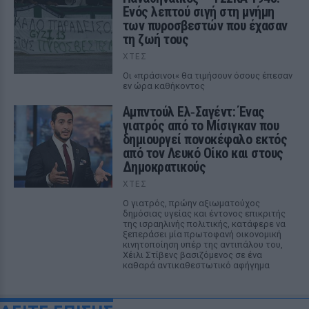
Ενός λεπτού σιγή στη μνήμη
των πυροσβεστών που έχασαν
τη ζωή τους
ΧΤΕΣ
Οι «πράσινοι« θα τιμήσουν όσους έπεσαν
εν ώρα καθήκοντος
Αμπντούλ Ελ‑Σαγέντ: Ένας
γιατρός από το Μίσιγκαν που
δημιουργεί πονοκέφαλο εκτός
από τον Λευκό Οίκο και στους
Δημοκρατικούς
ΧΤΕΣ
Ο γιατρός, πρώην αξιωματούχος
δημόσιας υγείας και έντονος επικριτής
της ισραηλινής πολιτικής, κατάφερε να
ξεπεράσει μία πρωτοφανή οικονομική
κινητοποίηση υπέρ της αντιπάλου του,
Χέιλι Στίβενς βασιζόμενος σε ένα
καθαρά αντικαθεστωτικό αφήγημα