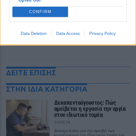
CONFIRM
Data Deletion
Data Access
Privacy Policy
ΔΕΙΤΕ ΕΠΙΣΗΣ
ΣΤΗΝ ΙΔΙΑ ΚΑΤΗΓΟΡΙΑ
Δεκαπενταύγουστος: Πώς
αμείβεται η εργασία την αργία
στον ιδιωτικό τομέα
ΣΉΜΕΡΑ
Διευκρινίσεις για την αμοιβή των
εργαζομένων του ιδιωτικού τομέα την