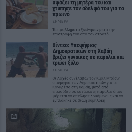
σφάξει τη μητέρα του και
χτύπησε τον αδελφό του για το
πρωινό
ΣΉΜΕΡΑ
Τα προβλήματα ξεκίνησαν μετά την
επιστροφή του από τον στρατό
Βίντεο: Υποψήφιος
Δημοκρατικών στη Χαβάη
βρίζει γυναίκες σε παραλία και
τρώει ξύλο
ΣΉΜΕΡΑ
Οι Αρχές συνέλαβαν τον Κίριλ Μπάσιν,
υποψήφιο των Δημοκρατικών για το
Κογκρέσο στη Χαβάη, μετά από
επεισόδιο σε κατάμεστη παραλία όπου
φέρεται να απείλησε λουόμενους και να
εμπλάκηκε σε βίαιη συμπλοκή