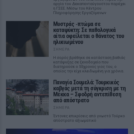
αργία του Δεκαπενταύγουστου παρέχει
η ΓΣΕΕ. Μέσω του Κέντρου
Πληροφόρησης Εργαζόμενων
Μυστράς ‑πτώμα σε
καταψύκτη: Σε παθολογικά
αίτια οφείλεται ο θάνατος του
ηλικιωμένου
ΣΉΜΕΡΑ
Η σορός βρέθηκε σε κατάσταση βαθιάς
κατάψυξης σε ξενοδοχείο που
διατηρούσε ο 55χρονος γιος του, ο
οποίος την είχε κλειδωμένη για χρόνια.
Παναγία Σουμελά: Τουρκικός
καβγάς μετά τη σύγκριση με τη
Μέκκα – Σφοδρή αντεπίθεση
από απόστρατο
ΣΉΜΕΡΑ
Έντονες επικρίσεις από γνωστό Τούρκο
απόστρατο αξιωματικό