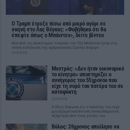
Ο Τραμπ έτρεξε πίσω από μικρό αγόρι σε
σκηνή στο Λας Βέγκας: «Φοβήθηκα ότι θα
έπεφτε όπως ο Μπάιντεν», δείτε βίντεο
Μια από τις επικότερες τούμπες του Τζο Μπάιντεν ήταν στη
σκηνή εκδήλωση της αμερικανικής Σχολής Ικάρων
ΣΉΜΕΡΑ
Μυστράς: «Δεν ήταν οικονομικό
το κίνητρο» υποστηρίζει ο
συνήγορος του 55χρονου που
είχε τη σορό του πατέρα του σε
καταψύκτη
ΣΉΜΕΡΑ
Ο ίδιος δήλωσε ότι ο πελάτης του είχε
μια εξαιρετικά έντονη συναισθηματική
εξάρτηση από τους γονείς του
Βόλος: 26χρονος απείλησε να