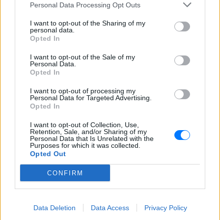
ΥΔΡΟΧΟΟΣ
Personal Data Processing Opt Outs
Μια απρόβλεπτη συνάντηση ή μια νέα
I want to opt-out of the Sharing of my
personal data.
ιδέα σήμερα μπορεί να σε βάλει σε
Opted In
ενδιαφέρουσες σκέψεις.
I want to opt-out of the Sale of my
Personal Data.
Opted In
ΙΧΘΕΙΣ
I want to opt-out of processing my
Personal Data for Targeted Advertising.
Η μέρα σε βοηθά να απομακρυνθείς
Opted In
από αρνητικές σκέψεις και να δεις
I want to opt-out of Collection, Use,
πιο αισιόδοξα όσα έρχονται.
Retention, Sale, and/or Sharing of my
Personal Data that Is Unrelated with the
Purposes for which it was collected.
Opted Out
ΔΙΑΦΗΜΙΣΗ
CONFIRM
Data Deletion
Data Access
Privacy Policy