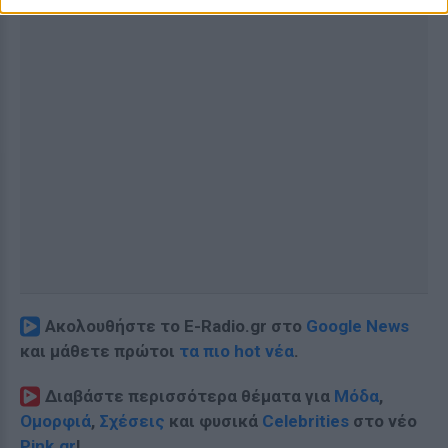
Ακολουθήστε το E-Radio.gr στο
Google News
και μάθετε πρώτοι
τα πιο hot νέα
.
Διαβάστε περισσότερα θέματα για
Μόδα
,
Ομορφιά
,
Σχέσεις
και φυσικά
Celebrities
στο νέο
Pink.gr
!