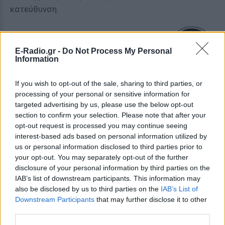
κατεύθυνση.
ΤΟΞΟΤΗΣ
E-Radio.gr -
Do Not Process My Personal
Information
Η 13/6 φέρνει αυθορμητισμό,
περιπέτεια και μια πρόταση που θα
If you wish to opt-out of the sale, sharing to third parties, or
σε βγάλει από τη συνηθισμένη
processing of your personal or sensitive information for
διαδρομή.
targeted advertising by us, please use the below opt-out
section to confirm your selection. Please note that after your
opt-out request is processed you may continue seeing
ΑΙΓΟΚΕΡΩΣ
interest-based ads based on personal information utilized by
us or personal information disclosed to third parties prior to
Σήμερα οργανώνεις καλύτερα τα
your opt-out. You may separately opt-out of the further
επόμενα βήματά σου και αποκτάς
disclosure of your personal information by third parties on the
IAB’s list of downstream participants. This information may
μεγαλύτερη σιγουριά για τις
also be disclosed by us to third parties on the
IAB’s List of
αποφάσεις σου.
Downstream Participants
that may further disclose it to other
third parties.