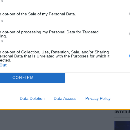
In
. Τον ξέρω, ο Νίκος είναι πολύ δυνατός. Όταν
 το τέλος», είπε η Βιργινία στη δημοσιογράφο,
o opt-out of the Sale of my Personal Data.
σκεπτόταν τον απεργό πείνας καθημερινά.
In
ΕΙΔΗΣΕΙ
δα, αποκαλύπτοντας ότι ο σύζυγός της έχει
to opt-out of processing my Personal Data for Targeted
Μυστρά
ing.
, που του έστελναν γράμματα
παθολο
In
αζαν, εκτός των άλλων, και τον θαυμασμό
του ηλ
o opt-out of Collection, Use, Retention, Sale, and/or Sharing
ίδρασή της: «Του γράφουν διάφορα. Θα ήθελα
ersonal Data that Is Unrelated with the Purposes for which it
ο άνδρας μου! Είναι δικός μου», δήλωσε
lected.
Out
CONFIRM
ΔΙΑΦΗΜΙΣΗ
ΕΙΔΗΣΕΙ
Data Deletion
Data Access
Privacy Policy
Παναγί
μετά τ
αντεπί