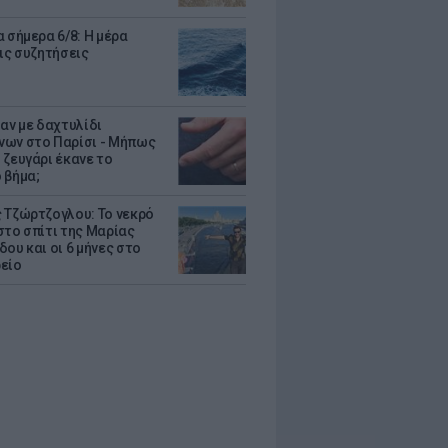
 σήμερα 6/8: Η μέρα
τις συζητήσεις
δαν με δαχτυλίδι
ων στο Παρίσι - Μήπως
 ζευγάρι έκανε το
 βήμα;
 Τζώρτζογλου: Το νεκρό
στο σπίτι της Μαρίας
ου και οι 6 μήνες στο
είο