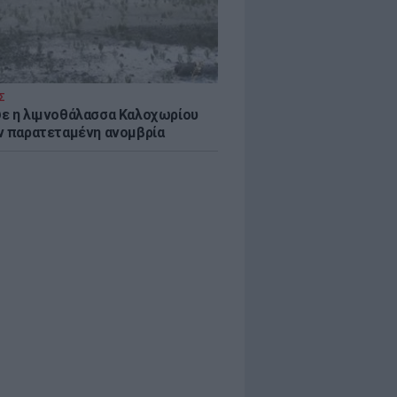
Σ
ε η λιμνοθάλασσα Καλοχωρίου
ν παρατεταμένη ανομβρία