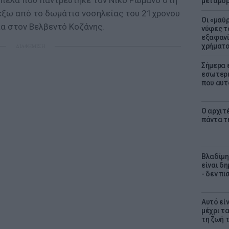
κοπέλα που παντρεύτηκε τον Νίκο Ρωμανό στη
μεταμό
έξω από το δωμάτιο νοσηλείας του 21χρονου
Οι «μαύ
ία στον Βελβεντό Κοζάνης.
νύφες τ
εξαφανί
χρήματ
ΔΙΑΦΗΜΙΣΗ
Σήμερα 
εσωτερι
που αυτ
Ο αρχιτ
πάντα τ
Βλαδίμη
είναι δ
- δεν π
Αυτό εί
μέχρι τ
τη ζωή 