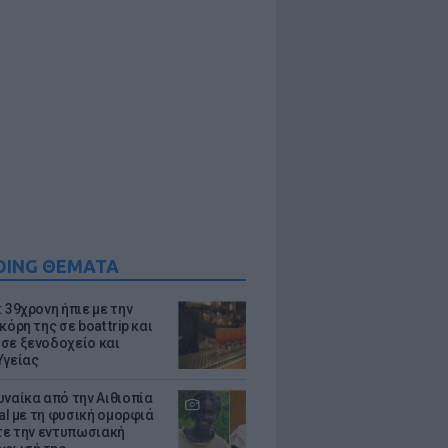
DING ΘΕΜΑΤΑ
 39χρονη ήπιε με την
κόρη της σε boat trip και
σε ξενοδοχείο και
Υγείας
υναίκα από την Αιθιοπία
ral με τη φυσική ομορφιά
ίτε την εντυπωσιακή