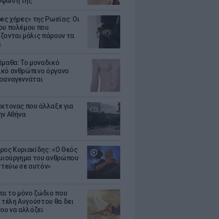
ρφωσή της
ρες χήρες» της Ρωσίας: Οι
ου πολέμου που
ζονται μόλις πάρουν τα
α
έμαθα: Το μοναδικό
κό ανθρώπινο όργανο
οαναγεννάται
έκτονας που άλλαξε για
ην Αθήνα
ρος Κυριακίδης: «Ο Θεός
ημιούργημα του ανθρώπου
ιστεύω σε αυτόν»
ναι το μόνο ζώδιο που
α τέλη Αυγούστου θα δει
του να αλλάζει