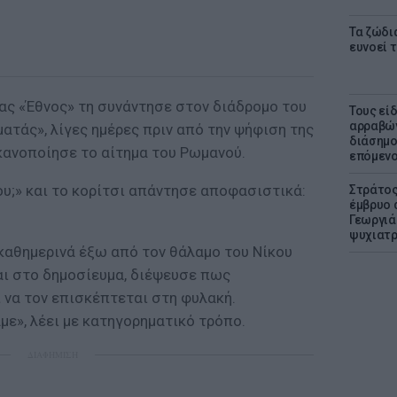
Τα ζώδια
ευνοεί 
ς «Έθνος» τη συνάντησε στον διάδρομο του
Τους εί
αρραβών
ατάς», λίγες ημέρες πριν από την ψήφιση της
διάσημο
κανοποίησε το αίτημα του Ρωμανού.
επόμενο
του;» και το κορίτσι απάντησε αποφασιστικά:
Στράτος
έμβρυο 
Γεωργιάδ
ψυχιατρ
καθημερινά έξω από τον θάλαμο του Νίκου
ι στο δημοσίευμα, διέψευσε πως
 να τον επισκέπτεται στη φυλακή.
με», λέει με κατηγορηματικό τρόπο.
ΔΙΑΦΗΜΙΣΗ