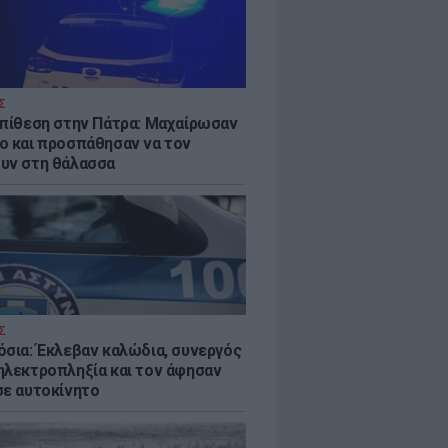
Σ
επίθεση στην Πάτρα: Μαχαίρωσαν
ο και προσπάθησαν να τον
υν στη θάλασσα
Σ
όσια: Έκλεβαν καλώδια, συνεργός
ηλεκτροπληξία και τον άφησαν
σε αυτοκίνητο