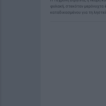
Η 18χρονη Βιργινία, η νεαρή 
φυλακή, στεκόταν μερόνυχτα 
καταδικασμένου για τη ληστε