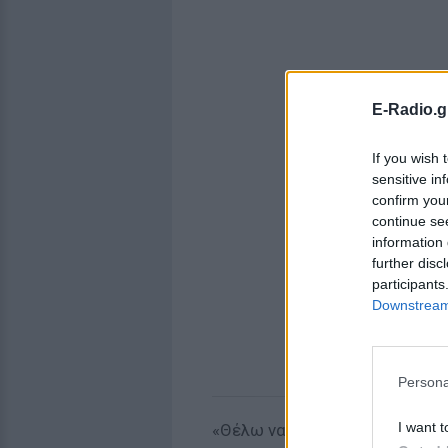
E-Radio.g
If you wish 
sensitive in
confirm you
continue se
information 
further disc
participants
Downstream 
Persona
I want t
«Θέλω να ζήσει ο Νίκος, αλλά