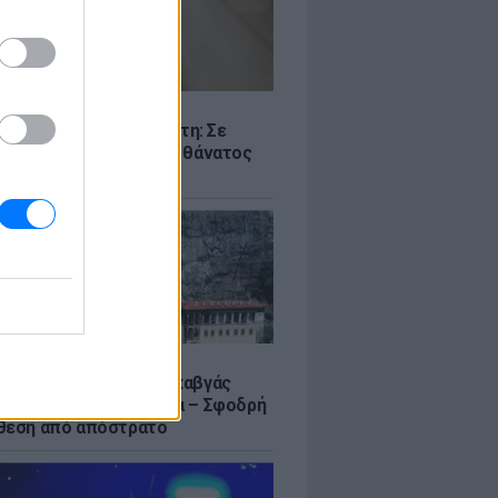
Σ
ς -πτώμα σε καταψύκτη: Σε
γικά αίτια οφείλεται ο θάνατος
ικιωμένου
Σ
α Σουμελά: Τουρκικός καβγάς
η σύγκριση με τη Μέκκα – Σφοδρή
θεση από απόστρατο