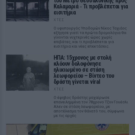
του Μετρό Θεσσαλονίκης προς
Καλαμαριά ‑ Τι προβλέπεται για
εισιτήρια
ΧΤΕΣ
Ο υφυπουργός Υποδομών Νίκος Ταχιάος
εξήγησε γιατί τα πρώτα δρομολόγια θα
γίνονται νυχτερινές ώρες χωρίς
επιβάτες, και τι προβλέπεται για
εισιτήρια και νέες επεκτάσεις.
ΗΠΑ: 15χρονος με στολή
κλόουν δολοφόνησε
ηλικιωμένο σε στάση
λεωφορείου – Βίντεο του
δράστη γίνεται viral
ΧΤΕΣ
Ο έφηβος δράστης μαχαίρωσε
επανειλημμένα τον 78χρονο Τζον Γουέσλι
Αλεν σε στάση λεωφορείου, με
αποτέλεσμα τον θάνατό του, σύμφωνα
με τις αρχές