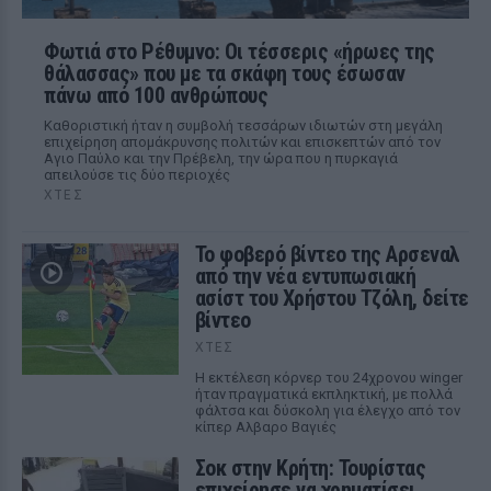
Φωτιά στο Ρέθυμνο: Οι τέσσερις «ήρωες της
θάλασσας» που με τα σκάφη τους έσωσαν
πάνω από 100 ανθρώπους
Καθοριστική ήταν η συμβολή τεσσάρων ιδιωτών στη μεγάλη
επιχείρηση απομάκρυνσης πολιτών και επισκεπτών από τον
Αγιο Παύλο και την Πρέβελη, την ώρα που η πυρκαγιά
απειλούσε τις δύο περιοχές
ΧΤΕΣ
Το φοβερό βίντεο της Αρσεναλ
από την νέα εντυπωσιακή
ασίστ του Χρήστου Τζόλη, δείτε
βίντεο
ΧΤΕΣ
Η εκτέλεση κόρνερ του 24χρονου winger
ήταν πραγματικά εκπληκτική, με πολλά
φάλτσα και δύσκολη για έλεγχο από τον
κίπερ Αλβαρο Βαγιές
Σοκ στην Κρήτη: Τουρίστας
επιχείρησε να χρηματίσει