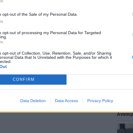
In
ΔΙΑΦΗΜΙΣΗ
o opt-out of the Sale of my Personal Data.
In
ΕΙΔΗΣΕΙ
to opt-out of processing my Personal Data for Targeted
«Δεν το
ing.
Αμερικ
In
στη Λέ
o opt-out of Collection, Use, Retention, Sale, and/or Sharing
ersonal Data that Is Unrelated with the Purposes for which it
lected.
Out
CONFIRM
ΕΙΔΗΣΕΙ
Data Deletion
Data Access
Privacy Policy
Πτώση 
πολυκα
Ανασύρ