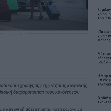
Συγκλον
χειρουρ
των 7,1
«Τα κάν
ΔΙΑΦΗΜΙΣΗ
χωρίς ε
Δούσης.
Μύκονος
έξαλλη 
βανάκι 
Η Μαρία
μπικίνι
ελληνικ
ιαδικασία χορήγησης της ετήσιας κανονικής
βασική διαφοροποίηση τους κανόνες που
Ο αδελφ
έκανε c
, η
κανονική άδεια
πρέπει κατά κανόνα να