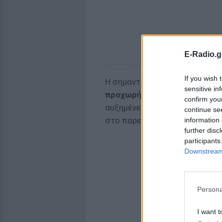
E-Radio.g
If you wish 
Η σημαντικότερη αλλαγή είναι
sensitive in
προχωρήσει μονομερώς σε κ
confirm you
αυξημένες ανάγκες ή φόρτο ε
continue se
στο παρελθόν.
information 
further disc
participants
Downstream 
Persona
I want t