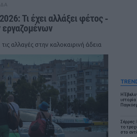
ΑΔΑ
026: Τι έχει αλλάξει φέτος ‑ 
ν εργαζομένων
τις αλλαγές στην καλοκαιρινή άδεια
TREN
Η Έβελυ
ιστορία
Παγκόσμ
Σέρρες:
το τροχ
στο αντ