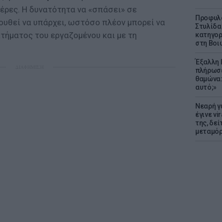
έρες. Η δυνατότητα να «σπάσει» σε
Προφυλα
υθεί να υπάρχει, ωστόσο πλέον μπορεί να
Στυλίδα
ιτήματος του εργαζομένου και με τη
κατηγορ
στη Βοι
Έξαλλη 
ΔΙΑΦΗΜΙΣΗ
πλήρωσε
θαμώνα:
αυτό;»
Νεαρή γ
έγινε vi
της, δε
μεταμό