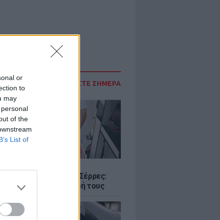
sonal or
ΔΙΑΒΑΣΤΕ ΣΗΜΕΡΑ
ection to
ou may
 personal
out of the
 downstream
B’s List of
Σ
ο με δύο νεκρούς στις Σέρρες:
 και γιος έχασαν τη ζωή τους