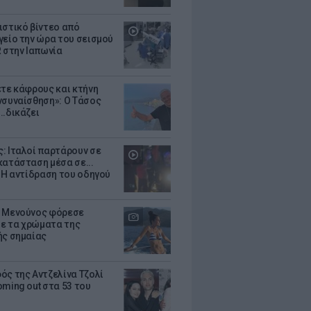
ιστικό βίντεο από
γείο την ώρα του σεισμού
R στην Ιαπωνία
ετε κάφρους και κτήνη
νσυναίσθηση»: Ο Τάσος
..δικάζει
: Ιταλοί παρτάρουν σε
κατάσταση μέσα σε...
- Η αντίδραση του οδηγού
 Μενούνος φόρεσε
 με τα χρώματα της
ής σημαίας
ός της Αντζελίνα Τζολί
oming out στα 53 του