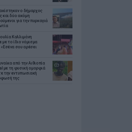
κίστηκαν ο δήμαρχος
ς και δύο ακόμη
ούμενοι για την πυρκαγιά
ωτία
Ιουλία Καλλιμάνη
 με το ίδιο νόμισμα
 «Εσένα σου αρέσει
υναίκα από την Αιθιοπία
ral με τη φυσική ομορφιά
ίτε την εντυπωσιακή
ρφωσή της