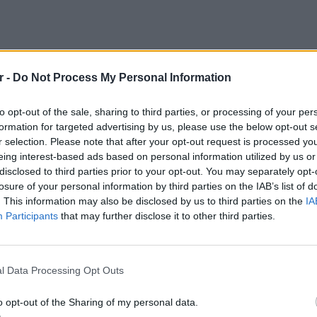
r -
Do Not Process My Personal Information
to opt-out of the sale, sharing to third parties, or processing of your per
 ότι ο εργοδότης
δεν μπορεί πλέον να
formation for targeted advertising by us, please use the below opt-out s
ατάτμηση της άδειας
επικαλούμενος
r selection. Please note that after your opt-out request is processed y
ργασίας της επιχείρησης, όπως συνέβαινε
eing interest-based ads based on personal information utilized by us or
disclosed to third parties prior to your opt-out. You may separately opt-
losure of your personal information by third parties on the IAB’s list of
. This information may also be disclosed by us to third parties on the
IA
Participants
that may further disclose it to other third parties.
ΕΙΔΗΣΕΙ
Τροχαί
Μητέρα
l Data Processing Opt Outs
o opt-out of the Sharing of my personal data.