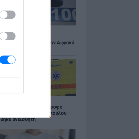
Σ
 πιστεύουμε», λένε οι
ανοί που υιοθέτησαν τον Αφγανό
σβο
Σ
γυναίκας από τον 5ο όροφο
τοικίας στη Μιχαλακοπούλου –
θηκε αναίσθητη