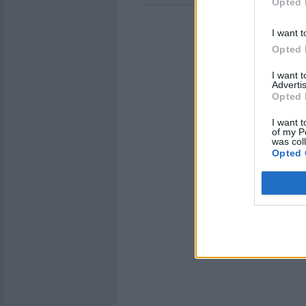
Opted 
I want t
Opted 
I want 
Advertis
Opted 
I want t
of my P
was col
Opted 