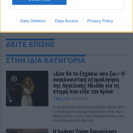
Data Deletion
Data Access
Privacy Policy
ΔΕΙΤΕ ΕΠΙΣΗΣ
ΣΤΗΝ ΙΔΙΑ ΚΑΤΗΓΟΡΙΑ
«Δεν θα το ξεχάσω όσο ζω»: Η
συγκλονιστική εξομολόγηση
της Αγγελικής Ηλιάδη για τη
στιγμή που είδε τον Ιησού
TABLOID
ΣΉΜΕΡΑ
Η τραγουδίστρια περιέγραψε μέσα από
το Instagram μια εμπειρία που λέει πως
έζησε όταν ο γιος της νοσηλευόταν στο
νοσοκομείο της Αρτας.
Η Ιωάννα Τούνη δημοσίευσε