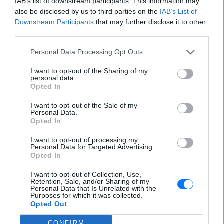
IAB’s list of downstream participants. This information may
Ομορφιά
,
Σχέσεις
και φυσικά
Celebrities
στο νέο
also be disclosed by us to third parties on the
IAB’s List of
Pink.gr
!
Downstream Participants
that may further disclose it to other
third parties.
Ακολουθήστε το E-Radio.gr και στο Instagram
Personal Data Processing Opt Outs
ΔΙΑΦΗΜΙΣΗ
I want to opt-out of the Sharing of my
personal data.
Opted In
I want to opt-out of the Sale of my
Personal Data.
Opted In
I want to opt-out of processing my
Personal Data for Targeted Advertising.
Opted In
I want to opt-out of Collection, Use,
Retention, Sale, and/or Sharing of my
Personal Data that Is Unrelated with the
Purposes for which it was collected.
Opted Out
CONFIRM