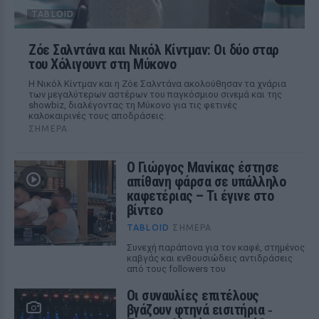
TABLOID
Ζόε Σαλντάνα και Νικόλ Κίντμαν: Οι δύο σταρ
του Χόλιγουντ στη Μύκονο
Η Νικόλ Κίντμαν και η Ζόε Σαλντάνα ακολούθησαν τα χνάρια
των μεγαλύτερων αστέρων του παγκόσμιου σινεμά και της
showbiz, διαλέγοντας τη Μύκονο για τις φετινές
καλοκαιρινές τους αποδράσεις.
ΣΉΜΕΡΑ
Ο Γιώργος Μανίκας έστησε
απίθανη φάρσα σε υπάλληλο
καφετέριας – Τι έγινε στο
βίντεο
TABLOID
ΣΉΜΕΡΑ
Συνεχή παράπονα για τον καφέ, στημένος
καβγάς και ενθουσιώδεις αντιδράσεις
από τους followers του
Οι συναυλίες επιτέλους
βγάζουν φτηνά εισιτήρια ‑