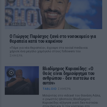
TABLOID
O Γιώργος Παράσχος ξανά στο νοσοκομείο για
θεραπεία κατά του καρκίνου
«Πάμε για νέα θεραπεία», έγραψε στα social media και
χάρισε ένα μεγάλο χαμόγελο στους followers του
ΣΉΜΕΡΑ
Βλαδίμηρος Κυριακίδης: «Ο
Θεός είναι δημιούργημα του
ανθρώπου ‑ δεν πιστεύω σε
αυτόν»
TABLOID
ΣΉΜΕΡΑ
Μιλώντας στο vidcast του Θανάση Λάλα,
ο γνωστός ηθοποιός Βλαδίμηρος
Κυριακίδης εξήγησε γιατί δεν πιστεύει
στον Θεό και τι τον γοητεύει στη