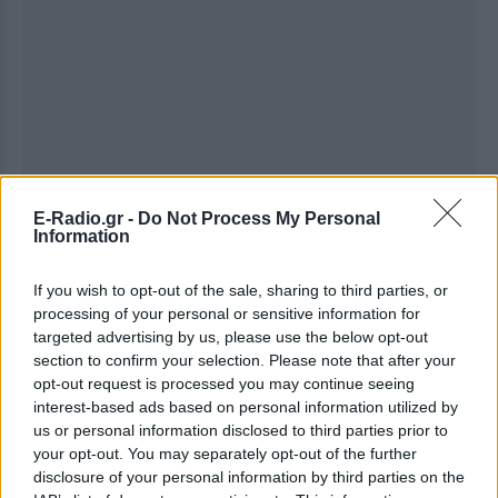
E-Radio.gr -
Do Not Process My Personal
Information
If you wish to opt-out of the sale, sharing to third parties, or
processing of your personal or sensitive information for
targeted advertising by us, please use the below opt-out
section to confirm your selection. Please note that after your
opt-out request is processed you may continue seeing
Ακολουθήστε το E-Radio.gr στο
Google News
interest-based ads based on personal information utilized by
και μάθετε πρώτοι
τα πιο hot νέα
.
us or personal information disclosed to third parties prior to
your opt-out. You may separately opt-out of the further
Διαβάστε περισσότερα θέματα για
Μόδα
,
disclosure of your personal information by third parties on the