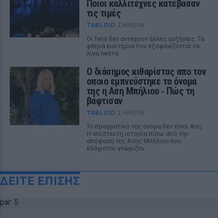
Ποιοι καλλιτέχνες κατέβασαν
τις τιμές
TABLOID
ΣΉΜΕΡΑ
Οι fans δεν αντέχουν άλλες αυξήσεις: Τα
φθηνά εισιτήρια που εξαφανίζονται σε
λίγα λεπτά
Ο διάσημος κιθαρίστας απο τον
οποιο εμπνεύστηκε το όνομα
της η Αση Μπήλιου ‑ Πώς τη
βάφτισαν
TABLOID
ΣΉΜΕΡΑ
Το πραγματικό της όνομα δεν είναι Αση:
Η απίστευτη ιστορία πίσω από την
απόφαση της Ασης Μπήλιου που
ελάχιστοι γνώριζαν
ΔΕΙΤΕ ΕΠΙΣΗΣ
par: 5