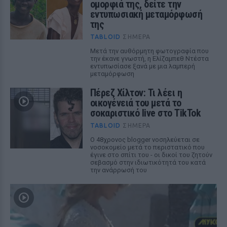
ομορφιά της, δείτε την
εντυπωσιακή μεταμόρφωσή
της
TABLOID
ΣΉΜΕΡΑ
Μετά την αυθόρμητη φωτογραφία που
την έκανε γνωστή, η Ελίζαμπεθ Ντέστα
εντυπωσίασε ξανά με μια λαμπερή
μεταμόρφωση
Πέρεζ Χίλτον: Τι λέει η
οικογένειά του μετά το
σοκαριστικό live στο TikTok
TABLOID
ΣΉΜΕΡΑ
Ο 48χρονος blogger νοσηλεύεται σε
νοσοκομείο μετά το περιστατικό που
έγινε στο σπίτι του - οι δικοί του ζητούν
σεβασμό στην ιδιωτικότητά του κατά
την ανάρρωσή του