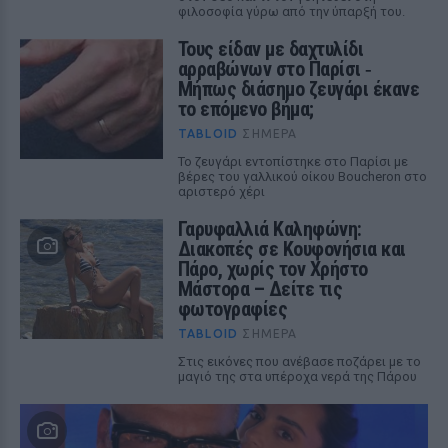
φιλοσοφία γύρω από την ύπαρξή του.
Τους είδαν με δαχτυλίδι
αρραβώνων στο Παρίσι ‑
Μήπως διάσημο ζευγάρι έκανε
το επόμενο βήμα;
TABLOID
ΣΉΜΕΡΑ
Το ζευγάρι εντοπίστηκε στο Παρίσι με
βέρες του γαλλικού οίκου Boucheron στο
αριστερό χέρι
Γαρυφαλλιά Καληφώνη:
Διακοπές σε Κουφονήσια και
Πάρο, χωρίς τον Χρήστο
Μάστορα – Δείτε τις
φωτογραφίες
TABLOID
ΣΉΜΕΡΑ
Στις εικόνες που ανέβασε ποζάρει με το
μαγιό της στα υπέροχα νερά της Πάρου