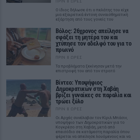
ΠΡΙΝ 8 ΏΡΕΣ
Ο ίδιος δήλωσε ότι ο πελάτης του είχε
μια εξαιρετικά έντονη συναισθηματική
εξάρτηση από τους γονείς του
Βόλος: 26χρονος απείλησε να
σφάξει τη μητέρα του και
χτύπησε τον αδελφό του για το
πρωινό
ΠΡΙΝ 8 ΏΡΕΣ
Τα προβλήματα ξεκίνησαν μετά την
επιστροφή του από τον στρατό
Βίντεο: Υποψήφιος
Δημοκρατικών στη Χαβάη
βρίζει γυναίκες σε παραλία και
τρώει ξύλο
ΠΡΙΝ 8 ΏΡΕΣ
Οι Αρχές συνέλαβαν τον Κίριλ Μπάσιν,
υποψήφιο των Δημοκρατικών για το
Κογκρέσο στη Χαβάη, μετά από
επεισόδιο σε κατάμεστη παραλία όπου
φέρεται να απείλησε λουόμενους και να