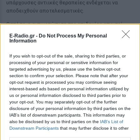
υπάρχουσες αντιικές θεραπείες ενδέχεται να
αποδειχθούν αποτελεσματικές.
Ωστόσο, η αντιμετώπιση της επιδημίας απαιτεί
σημαντικούς οικονομικούς πόρους. Σύμφωνα με
E-Radio.gr -
Do Not Process My Personal
κοινό σχέδιο του
ΠΟΥ
και του
Africa CDC
, θα
Information
χρειαστούν περίπου
518 εκατομμύρια δολάρια
If you wish to opt-out of the sale, sharing to third parties, or
μέσα στους επόμενους έξι μήνες για να τεθεί η
processing of your personal or sensitive information for
κατάσταση υπό έλεγχο. Μοντέλα των αμερικανικών
targeted advertising by us, please use the below opt-out
Κέντρων Ελέγχου και Πρόληψης Νοσημάτων (CDC)
section to confirm your selection. Please note that after your
προειδοποιούν ότι, αν η εξάπλωση δεν ανακοπεί, η
opt-out request is processed you may continue seeing
επιδημία θα μπορούσε να προσεγγίσει την κλίμακα
interest-based ads based on personal information utilized by
us or personal information disclosed to third parties prior to
της καταστροφικής επιδημίας της Δυτικής Αφρικής
your opt-out. You may separately opt-out of the further
το
2014–2016
, η οποία στοίχισε τη ζωή σε
disclosure of your personal information by third parties on the
περισσότερους από 11.000 ανθρώπους
.
IAB’s list of downstream participants. This information may
also be disclosed by us to third parties on the
IAB’s List of
[ΠΗΓΗ]
Downstream Participants
that may further disclose it to other
third parties.