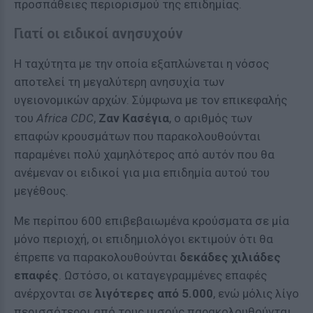
προσπάθειες περιορισμού της επιδημίας.
Γιατί οι ειδικοί ανησυχούν
Η ταχύτητα με την οποία εξαπλώνεται η νόσος
αποτελεί τη μεγαλύτερη ανησυχία των
υγειονομικών αρχών. Σύμφωνα με τον επικεφαλής
του
Africa CDC
,
Ζαν Κασέγια
, ο αριθμός των
επαφών κρουσμάτων που παρακολουθούνται
παραμένει πολύ χαμηλότερος από αυτόν που θα
ανέμεναν οι ειδικοί για μια επιδημία αυτού του
μεγέθους.
Με περίπου 600 επιβεβαιωμένα κρούσματα σε μία
μόνο περιοχή, οι επιδημιολόγοι εκτιμούν ότι θα
έπρεπε να παρακολουθούνται
δεκάδες χιλιάδες
επαφές
. Ωστόσο, οι καταγεγραμμένες επαφές
ανέρχονται σε
λιγότερες από 5.000
, ενώ μόλις λίγο
περισσότεροι από τους μισούς παρακολουθούνται