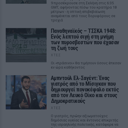
9 προσέκρουσε στη Σελήνη στις 6:35
GMT, αφήνοντας πίσω του κρατήρα 18
μέτρων - η οπτική επιβεβαίωση
αναμένεται από τους δορυφόρους σε
τροχιά
Παναθηναϊκός – ΤΣΣΚΑ 1948:
Ενός λεπτού σιγή στη μνήμη
των πυροσβεστών που έχασαν
τη ζωή τους
ΧΤΕΣ
Οι «πράσινοι« θα τιμήσουν όσους έπεσαν
εν ώρα καθήκοντος
Αμπντούλ Ελ‑Σαγέντ: Ένας
γιατρός από το Μίσιγκαν που
δημιουργεί πονοκέφαλο εκτός
από τον Λευκό Οίκο και στους
Δημοκρατικούς
ΧΤΕΣ
Ο γιατρός, πρώην αξιωματούχος
δημόσιας υγείας και έντονος επικριτής
της ισραηλινής πολιτικής, κατάφερε να