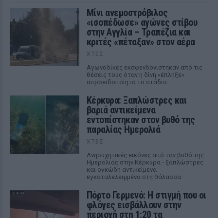
Μίνι ανεμοστρόβιλος
«ισοπέδωσε» αγώνες στίβου
στην Αγγλία – Τραπέζια και
κριτές «πέταξαν» στον αέρα
ΧΤΕΣ
Αγωνοδίκες εκσφενδονίστηκαν από τις
θέσεις τους όταν η δίνη «έπληξε»
απροειδοποίητα το στάδιο
Κέρκυρα: Ξαπλώστρες και
βαριά αντικείμενα
εντοπίστηκαν στον βυθό της
παραλίας Ημερολιά
ΧΤΕΣ
Ανησυχητικές εικόνες από τον βυθό της
Ημερολιάς στην Κέρκυρα - ξαπλώστρες
και ογκώδη αντικείμενα
εγκαταλελειμμένα στη θάλασσα
Πόρτο Γερμενό: Η στιγμή που οι
φλόγες εισβάλλουν στην
περιοχή στη 1:20 τα