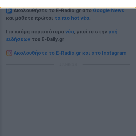
Ακολουθήστε το E-Radio.gr στο
Google News
και μάθετε πρώτοι
τα πιο hot νέα
.
Για ακόμη περισσότερα
νέα
, μπείτε στην
ροή
ειδήσεων
του E-Daily.gr
Ακολουθήστε το E-Radio.gr και στο Instagram
ΔΙΑΦΗΜΙΣΗ