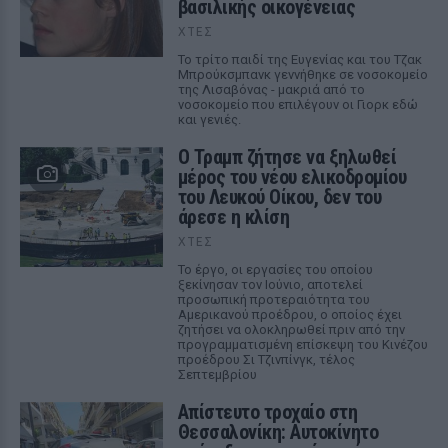
βασιλικής οικογένειας
ΧΤΕΣ
Το τρίτο παιδί της Ευγενίας και του Τζακ
Μπρούκσμπανκ γεννήθηκε σε νοσοκομείο
της Λισαβόνας - μακριά από το
νοσοκομείο που επιλέγουν οι Γιορκ εδώ
και γενιές.
Ο Τραμπ ζήτησε να ξηλωθεί
μέρος του νέου ελικοδρομίου
του Λευκού Οίκου, δεν του
άρεσε η κλίση
ΧΤΕΣ
Το έργο, οι εργασίες του οποίου
ξεκίνησαν τον Ιούνιο, αποτελεί
προσωπική προτεραιότητα του
Αμερικανού προέδρου, ο οποίος έχει
ζητήσει να ολοκληρωθεί πριν από την
προγραμματισμένη επίσκεψη του Κινέζου
προέδρου Σι Τζινπίνγκ, τέλος
Σεπτεμβρίου
Απίστευτο τροχαίο στη
Θεσσαλονίκη: Αυτοκίνητο