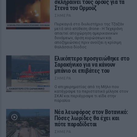
σκληραίνει τους όρους για τα
Στενά του Ορμούζ
ΣΉΜΕΡΑ
Πυρκαγιά στο διυλιστήριο της Τζαζάν
μετά από επίθεση drone - Η Τεχεράνη
απαιτεί αποχώρηση αμερικανικών
δυνάμεων, άρση κυρώσεων και
αποζημιώσεις πριν ανοίξει η κρίσιμη
θαλάσσια δίοδος
Ελικόπτερο προσγειώθηκε στο
Σαρακήνικο για να κάνουν
μπάνιο οι επιβάτες του
ΣΉΜΕΡΑ
Ο επιχειρηματίας από τη Μήλο που
κατέγραψε το περιστατικό μίλησε στον
ΣΚΑΪ και περιέγραψε τι είδε στην
παραλία
Νέα λεωφόρος στον Βοτανικό:
Πόσες λωρίδες θα έχει και
πότε παραδίδεται
ΣΉΜΕΡΑ