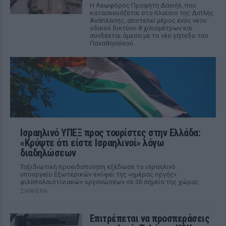
Η Λεωφόρος Προφήτη Δανιήλ, που
κατασκευάζεται στο πλαίσιο της Διπλής
Ανάπλασης, αποτελεί μέρος ενός νέου
οδικού δικτύου 8 χιλιομέτρων και
συνδέεται άμεσα με το νέο γήπεδο του
Παναθηναϊκού.
Ισραηλινό ΥΠΕΞ προς τουρίστες στην Ελλάδα:
«Κρύψτε ότι είστε Ισραηλινοί» λόγω
διαδηλώσεων
Ταξιδιωτική προειδοποίηση εξέδωσε το ισραηλινό
υπουργείο Εξωτερικών ενόψει της «ημέρας οργής»
φιλοπαλαιστινιακών οργανώσεων σε 36 σημεία της χώρας.
ΣΉΜΕΡΑ
Επιτρέπεται να προσπεράσεις