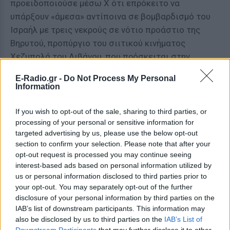
προειδοποιούσε μέσω X ότι επρόκειτο να
υπάρξουν «άμεσα» αντίποινα σε βομβαρδισμό του
Ισραήλ με τρεις νεκρούς σε νότιο προάστιο της
Βηρυτού, προπύργιο του σιιτικού κινήματος
Χεζμπολά του Λιβάνου, που πρόσκειται στην
Τεχεράνη.
E-Radio.gr -
Do Not Process My Personal
Information
«Εξοργισμένος»
If you wish to opt-out of the sale, sharing to third parties, or
Ο Αμερικανός πρόεδρος Τραμπ είχε τονίσει
processing of your personal or sensitive information for
νωρίτερα μέσω Truth Social ότι η επιδρομή του
targeted advertising by us, please use the below opt-out
Ισραήλ «δεν έπρεπε να είχε γίνει, ειδικά αυτή την
section to confirm your selection. Please note that after your
ιδιαίτερη ημέρα» – χθες γιόρταζε τα 80ά του
opt-out request is processed you may continue seeing
interest-based ads based on personal information utilized by
γενέθλια.
us or personal information disclosed to third parties prior to
your opt-out. You may separately opt-out of the further
Δήλωσε «εξοργισμένος» στον ειδησεογραφικό
disclosure of your personal information by third parties on the
ιστότοπο Axios, τονίζοντας πως επέκρινε για το
IAB’s list of downstream participants. This information may
πλήγμα τον Ισραηλινό πρωθυπουργό Μπενιαμίν
also be disclosed by us to third parties on the
IAB’s List of
Νετανιάχου: «δεν έχει καμία γαμ… κρίση, του το