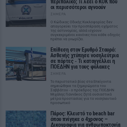
περιπολικό; Τι λέει ο ΚΟΚ που
οι περισσότεροι αγνοούν
ΣΉΜΕΡΑ
Ο Κώδικας Οδικής Κυκλοφορίας δεν
απαγορεύει την προσπέραση οχήματος
της αστυνομίας, αλλά ισχύουν
συγκεκριμένοι κανόνες που κάθε οδηγός
πρέπει να γνωρίζει.
Επίθεση στον Ερυθρό Σταυρό:
Ασθενής χτύπησε νοσηλεύτρια
σε πόρτες ‑ Τι καταγγέλλει η
ΠΟΕΔΗΝ για τους φύλακες
ΣΉΜΕΡΑ
Το περιστατικό βίας στα Επείγοντα
σημειώθηκε τα ξημερώματα του
Σαββάτου - ο πρόεδρος της ΠΟΕΔΗΝ
Μιχάλης Γιαννάκος ζητά ουσιαστικά
μέτρα προστασίας για το νοσηλευτικό
προσωπικό
Πάρος: Κλειστό το beach bar
όπου πνίγηκε ο 4χρονος –
Δικογραφία για ανθρωποκτονία