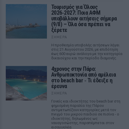
Τουρισμός για Όλους
2026‑2027: Ποια ΑΦΜ
υποβάλλουν αιτήσεις σήμερα
(9/8) – Όλα όσα πρέπει να
ξέρετε
ΣΉΜΕΡΑ
Η προθεσμία υποβολής αιτήσεων λήγει
στις 21 Αυγούστου 2026, με επιδότηση
έως 600 ευρώ ανάλογα με την κατηγορία
δικαιούχου και την περίοδο διαμονής.
4χρονος στην Πάρο:
Ανθρωποκτονία από αμέλεια
στο beach bar ‑ Τι έδειξε η
έρευνα
ΣΉΜΕΡΑ
Γονείς και ιδιοκτήτης του beach bar στη
φημισμένη παραλία της Πάρου
αντιμετωπίζουν κατηγορίες μετά τον
πνιγμό του μικρού παιδιού σε πισίνα - ο
ιδιοκτήτης, δηλωμένος ως
ναυαγοσώστης, παραπέμπεται στον
εισαγγελέα