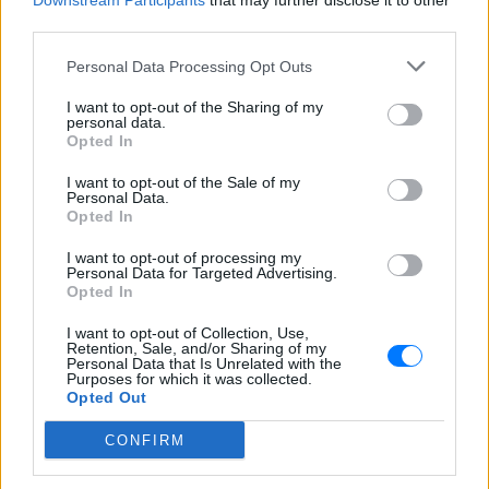
Downstream Participants
that may further disclose it to other
third parties.
είπα».
Personal Data Processing Opt Outs
Οι αρχές του Ισραήλ, που αντιμετωπίζουν με
αυξανόμενη νευρικότητα το ενδεχόμενο
I want to opt-out of the Sharing of my
personal data.
συμβιβασμού που δεν θα ικανοποιεί τις απαιτήσεις
Opted In
τους όσον αφορά το Ιράν, ορκισμένο εχθρό του
I want to opt-out of the Sale of my
εβραϊκού κράτους, αντέτειναν πως ανταπέδωσαν
Personal Data.
επίθεση της Χεζμπολάχ με drones εναντίον της
Opted In
ισραηλινής επικράτειας.
I want to opt-out of processing my
Personal Data for Targeted Advertising.
Υπό πίεση στη χώρα του να τελειώσει τον άκρως
Opted In
αντιδημοφιλή πόλεμο, που εξάλλου κλονίζει την
I want to opt-out of Collection, Use,
παγκόσμια οικονομία, ο Ντόναλντ Τραμπ αναμένεται
Retention, Sale, and/or Sharing of my
Personal Data that Is Unrelated with the
εντός της εβδομάδας να συζητήσει με τους
Purposes for which it was collected.
Opted Out
υπόλοιπους ηγέτες της G7 στη σύνοδο που θα
διεξαχθεί στην Εβιάν, στη Γαλλία.
CONFIRM
«Σκοπός θα είναι να δούμε τα επακόλουθα αυτής