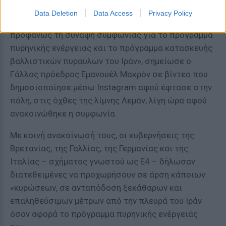
της συμφωνίας, την υποστήριξη του Λιβάνου, το
Data Deletion
Data Access
Privacy Policy
διαρκές ξανάνοιγμα του στενού του Ορμούζ, και
προφανώς τη σύναψη συμφωνίας για το πρόγραμμα
πυρηνικής ενέργειας και το πρόγραμμα κατασκευής
βαλλιστικών πυραύλων του Ιράν», σημείωσε ο
Γάλλος πρόεδρος Εμανουέλ Μακρόν σε βίντεο που
δημοσιοποίησε μέσω Instagram αφού έφτασε στην
πόλη, στις όχθες της λίμνης Λεμάν, λίγη ώρα αφού
ανακοινώθηκε η συμφωνία.
Με κοινή ανακοίνωσή τους, οι κυβερνήσεις της
Βρετανίας, της Γαλλίας, της Γερμανίας και της
Ιταλίας – σχήματος γνωστού ως E4 – δήλωσαν
διατεθειμένες να προχωρήσουν σε άρση κάποιων
«κυρώσεων, σε ανταπόδοση ξεκάθαρων και
επαληθεύσιμων μέτρων από την πλευρά του Ιράν
όσον αφορά το πρόγραμμα πυρηνικής ενέργειάς