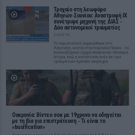
Τροχαίο στη λεωφόρο
Αθηνών‑Σουνίου: Αναστροφή ΙΧ
συνέτριψε μηχανή της ΔΙΑΣ ‑
Δύο αστυνομικοί τραυματίες
ΣΉΜΕΡΑ
Το περιστατικό σημειώθηκε στο
Λαγονήσι, κοντά στην παραλία Πεύκο - το
ενοικιαζόμενο όχημα επέβαιναν τέσσερα
άτομα, ενώ η κατάσταση ενός εκ των
τραυματιών εμπνέει ανησυχία.
Ουκρανία: Βίντεο σοκ με 19χρονο να οδηγείται
με τη βία για επιστράτευση ‑ Τι είναι το
«busification»