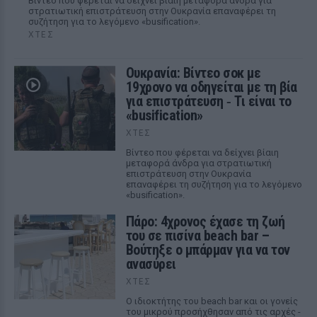
Βίντεο που φέρεται να δείχνει βίαιη μεταφορά άνδρα για
στρατιωτική επιστράτευση στην Ουκρανία επαναφέρει τη
συζήτηση για το λεγόμενο «busification».
ΧΤΕΣ
Ουκρανία: Βίντεο σοκ με
19χρονο να οδηγείται με τη βία
για επιστράτευση ‑ Τι είναι το
«busification»
ΧΤΕΣ
Βίντεο που φέρεται να δείχνει βίαιη
μεταφορά άνδρα για στρατιωτική
επιστράτευση στην Ουκρανία
επαναφέρει τη συζήτηση για το λεγόμενο
«busification».
Πάρο: 4χρονος έχασε τη ζωή
του σε πισίνα beach bar –
Βούτηξε ο μπάρμαν για να τον
ανασύρει
ΧΤΕΣ
Ο ιδιοκτήτης του beach bar και οι γονείς
του μικρού προσήχθησαν από τις αρχές -