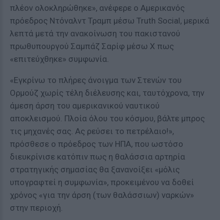
πλέον ολοκληρώθηκε», ανέφερε ο Αμερικανός
πρόεδρος Ντόναλντ Τραμπ μέσω Truth Social, μερικά
λεπτά μετά την ανακοίνωση του πακιστανού
πρωθυπουργού Σαμπάζ Σαρίφ μέσω X πως
«επιτεύχθηκε» συμφωνία.
«Εγκρίνω το πλήρες άνοιγμα των Στενών του
Ορμούζ χωρίς τέλη διέλευσης και, ταυτόχρονα, την
άμεση άρση του αμερικανικού ναυτικού
αποκλεισμού. Πλοία όλου του κόσμου, βάλτε μπρος
τις μηχανές σας. Ας ρεύσει το πετρέλαιο!»,
πρόσθεσε ο πρόεδρος των ΗΠΑ, που ωστόσο
διευκρίνισε κατόπιν πως η θαλάσσια αρτηρία
στρατηγικής σημασίας θα ξανανοίξει «μόλις
υπογραφτεί η συμφωνία», προκειμένου να δοθεί
χρόνος «για την άρση (των θαλάσσιων) ναρκών»
στην περιοχή.