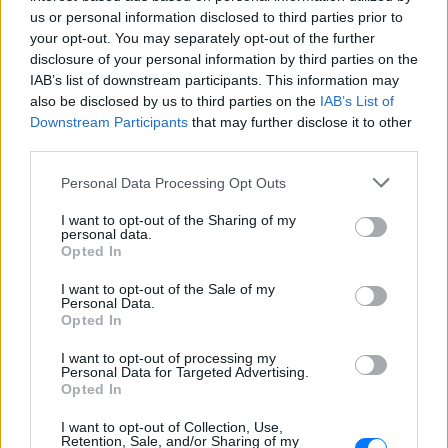
ΧΤΕΣ
us or personal information disclosed to third parties prior to
your opt-out. You may separately opt-out of the further
«Κρατάμε την επιστημονική απόσταση,
δεν είναι δυνατόν να πάω να επέμβω,
disclosure of your personal information by third parties on the
ούτε γίνεται να στείλω κάποιον
IAB’s list of downstream participants. This information may
κτηνίατρο σε ένα μέρος όπου υπάρχει
αγέλη με λύκους, είναι επικίνδυνο» λέει
also be disclosed by us to third parties on the
IAB’s List of
στο protothema.gr ο διδάκτορας
Downstream Participants
that may further disclose it to other
ζωολογίας του ΑΠΘ, Θεόδωρος Κομηνός
third parties.
- Έχουν πεθάνει και έξι λυκόπουλα
Για πάντα στη Ρεάλ Μαδρίτης ο
Personal Data Processing Opt Outs
Βινίσιους: Υπογράφει νέο
εξαετές συμβόλαιο ο
I want to opt-out of the Sharing of my
personal data.
Βραζιλιάνος
Opted In
ΧΤΕΣ
I want to opt-out of the Sale of my
Σύμφωνα με τον Φαμπρίτσιο Ρομάνο ο
Personal Data.
Βραζιλιάνος είναι έτοιμος να αποδεχτεί
Opted In
την πρόταση της Ρεάλ
I want to opt-out of processing my
Meta έξυπνα γυαλιά: Γιατί
Personal Data for Targeted Advertising.
εστιατόρια, παμπ και θέατρα
Opted In
στη Βρετανία τα απαγορεύουν
I want to opt-out of Collection, Use,
ΧΤΕΣ
Retention, Sale, and/or Sharing of my