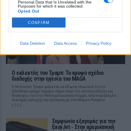
Personal Data that Is Unrelated with the
Από τον εστιάτορα Τζέρεμι Κινγκ ως την
Purposes for which it was collected.
αλυσίδα Wetherspoons και τον όμιλο ATG
Theatres, ολοένα περισσότεροι χώροι
Opted Out
εστίασης και ψυχαγωγίας κλείνουν την
πόρτα στα Ray-Ban Meta glasses.
CONFIRM
Data Deletion
Data Access
Privacy Policy
Ο εκλεκτός του Τραμπ: Το κρυφό σχέδιο
διαδοχής στην ηγεσία του MAGA
Ο Ντόναλντ Τραμπ φέρεται να έδωσε ιδιωτικά το πιο
ξεκάθαρο μέχρι σήμερα σήμα υπέρ του αντιπροέδρου ως
διαδόχου του στο Ρεπουμπλικανικό Κόμμα, ενώ παράλληλα
διατηρεί ανοιχτή την εξίσωση με τον Μάρκο Ρούμπιο.
ΧΤΕΣ
Συμφωνία εξαγοράς για την
EasyJet ‑ Στην αμερικανική