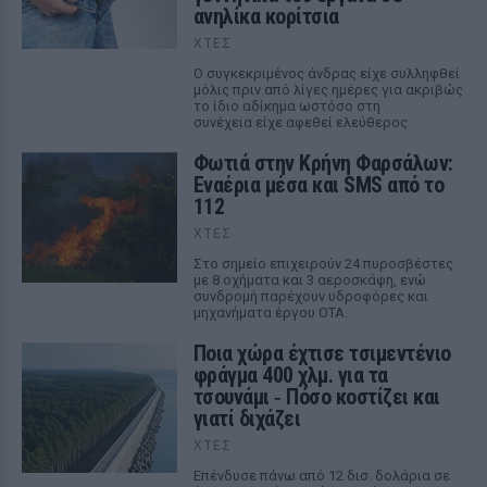
ανηλίκα κορίτσια
ΧΤΕΣ
Ο συγκεκριμένος άνδρας είχε συλληφθεί
μόλις πριν από λίγες ημέρες για ακριβώς
το ίδιο αδίκημα ωστόσο στη
συνέχεια είχε αφεθεί ελεύθερος
Φωτιά στην Κρήνη Φαρσάλων:
Εναέρια μέσα και SMS από το
112
ΧΤΕΣ
Στο σημείο επιχειρούν 24 πυροσβέστες
με 8 οχήματα και 3 αεροσκάφη, ενώ
συνδρομή παρέχουν υδροφόρες και
μηχανήματα έργου ΟΤΑ.
Ποια χώρα έχτισε τσιμεντένιο
φράγμα 400 χλμ. για τα
τσουνάμι ‑ Πόσο κοστίζει και
γιατί διχάζει
ΧΤΕΣ
Επένδυσε πάνω από 12 δισ. δολάρια σε