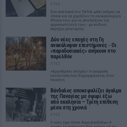
ΧΤΕΣ
Ένα viral trend στο TikTok ωθεί άνδρες να
σπάνε και να χαράζουν τα ολοκαίνουργια
iPhone τους για να αποδείξουν την
αρρενωπότητά τους - με κίνδυνο
έκρηξης μπαταρίας.
Δύο νέες εποχές στη Γη
ανακάλυψαν επιστήμονες ‑ Oι
«παραδοσιακές» ανήκουν στο
παρελθόν
ΧΤΕΣ
«Αρρυθμικές εποχές»: Η ανώμαλη
κατάσταση που διαμορφώνεται στον
πλανήτη
Βάνδαλος αποκεφαλίζει άγαλμα
της Παναγίας με σφυρί έξω
από εκκλησία – Τρίτη επίθεση
μέσα στη χρονιά
ΧΤΕΣ
Ο ναός έχει πέσει θύμα βανδάλων 4
φορές τα τελευταία δύο χρόνια, με τις