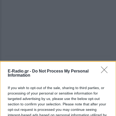
ΔΕΙΤΕ ΕΠΙΣΗΣ
E-Radio.gr -
Do Not Process My Personal
Information
ΣΤΗΝ ΙΔΙΑ ΚΑΤΗΓΟΡΙΑ
If you wish to opt-out of the sale, sharing to third parties, or
Γιατί δεν έσωσα το κουτάβι: Ο
processing of your personal or sensitive information for
ερευνητής που κατέγραφε τη
targeted advertising by us, please use the below opt-out
συμβίωση του μικρού σκυλιού
section to confirm your selection. Please note that after your
με αγέλη λύκων εξηγεί γιατί
opt-out request is processed you may continue seeing
δεν επενέβη
interest-based ads based on personal information utilized by