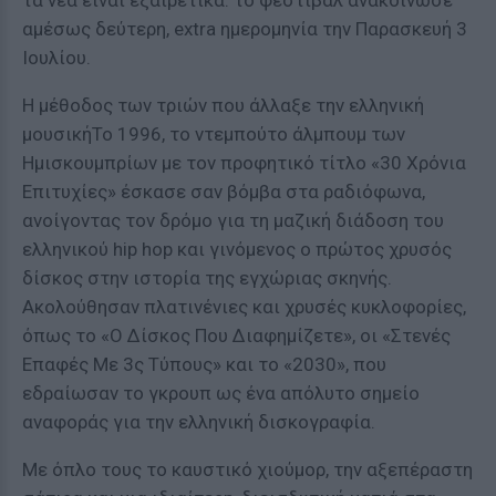
τα νέα είναι εξαιρετικά: το φεστιβάλ ανακοίνωσε
αμέσως δεύτερη, extra ημερομηνία την Παρασκευή 3
Ιουλίου.
Η μέθοδος των τριών που άλλαξε την ελληνική
μουσικήΤο 1996, το ντεμπούτο άλμπουμ των
Ημισκουμπρίων με τον προφητικό τίτλο «30 Χρόνια
Επιτυχίες» έσκασε σαν βόμβα στα ραδιόφωνα,
ανοίγοντας τον δρόμο για τη μαζική διάδοση του
ελληνικού hip hop και γινόμενος ο πρώτος χρυσός
δίσκος στην ιστορία της εγχώριας σκηνής.
Ακολούθησαν πλατινένιες και χρυσές κυκλοφορίες,
όπως το «Ο Δίσκος Που Διαφημίζετε», οι «Στενές
Επαφές Με 3ς Τύπους» και το «2030», που
εδραίωσαν το γκρουπ ως ένα απόλυτο σημείο
αναφοράς για την ελληνική δισκογραφία.
Με όπλο τους το καυστικό χιούμορ, την αξεπέραστη