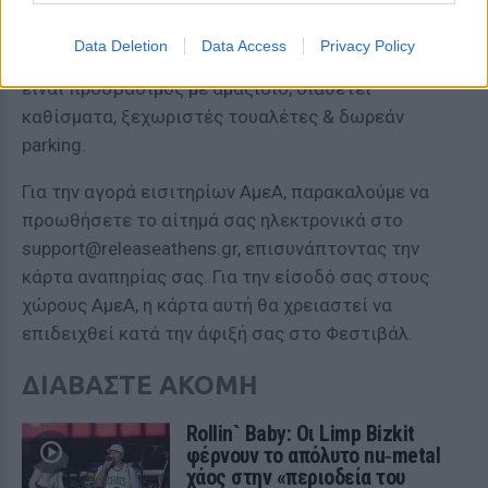
Το Φεστιβάλ φροντίζει για την πρόσβαση Ατόμων
με Αναπηρία, προσφέροντας ειδικό χώρο με
Data Deletion
Data Access
Privacy Policy
ανεμπόδιστη θέα προς τη σκηνή. Ο ειδικός χώρος
είναι προσβάσιμος με αμαξίδιο, διαθέτει
καθίσματα, ξεχωριστές τουαλέτες & δωρεάν
parking.
Για την αγορά εισιτηρίων ΑμεΑ, παρακαλούμε να
προωθήσετε το αίτημά σας ηλεκτρονικά στο
support@releaseathens.gr
, επισυνάπτοντας την
κάρτα αναπηρίας σας. Για την είσοδό σας στους
χώρους ΑμεΑ, η κάρτα αυτή θα χρειαστεί να
επιδειχθεί κατά την άφιξή σας στο Φεστιβάλ.
ΔΙΑΒΑΣΤΕ ΑΚΟΜΗ
Rollin` Baby: Οι Limp Bizkit
φέρνουν το απόλυτο nu‑metal
χάος στην «περιοδεία του