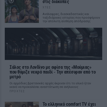
στις διακοπές
ΧΤΕΣ
Aνάλαφρες, διασκεδαστικές και
ταξιδιάρικες ιστορίες που προσφέρουν
την απόλυτη αίσθηση απόδρασης
Σάλος στο Λονδίνο με αφίσα της «Μούμιας»
που θύμιζε νεκρό παιδί ‑ Την απέσυραν από το
μετρό
Οι αρμόδιες βρετανικές αρχές έκριναν ότι το υλικό ήταν
ικανό να προκαλέσει αναστάτωση σε ανήλικους
ΠΡΟΧΤΈΣ
Το ελληνικό comfort TV έχει