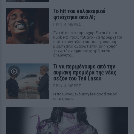
Το hit του καλοκαιριού
φτιάχτηκε από AI;
ΠΡΙΝ 4 ΜΈΡΕΣ
Ένα AI music app ισχυρίζεται ότι το
Rubberz «πολύ πιθανό» να προέρχεται
από το μοντέλο του - και η μουσική
βιομηχανία αναρωτιέται αν η χρήση
τεχνητής νοημοσύνης πρέπει να
δηλώνεται.
Τι να περιμένουμε από την
αυριανή πρεμιέρα της νέας
σεζόν του Ted Lasso
ΠΡΙΝ 4 ΜΈΡΕΣ
Η πολυαναμενόμενη feelgood σειρά
επιστρέφει