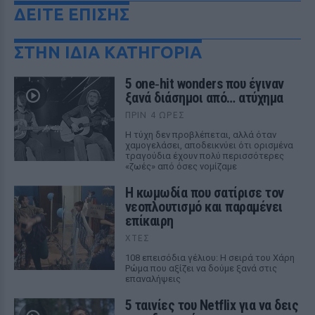
ΔΕΙΤΕ ΕΠΙΣΗΣ
ΣΤΗΝ ΙΔΙΑ ΚΑΤΗΓΟΡΙΑ
5 one‑hit wonders που έγιναν
ξανά διάσημοι από… ατύχημα
ΠΡΙΝ 4 ΏΡΕΣ
Η τύχη δεν προβλέπεται, αλλά όταν
χαμογελάσει, αποδεικνύει ότι ορισμένα
τραγούδια έχουν πολύ περισσότερες
«ζωές» από όσες νομίζαμε
Η κωμωδία που σατίρισε τον
νεοπλουτισμό και παραμένει
επίκαιρη
ΧΤΕΣ
108 επεισόδια γέλιου: Η σειρά του Χάρη
Ρώμα που αξίζει να δούμε ξανά στις
επαναλήψεις
5 ταινίες του Netflix για να δεις