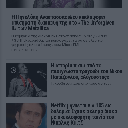
Η Πηνελόπη Αναστασοπούλου κυκλοφορεί
επίσημα τη διασκευή της στο «The Unforgiven
II» των Metallica
Η ερμηνεία της διακρίθηκε στον παγκόσμιο διαγωνισμό
#GetTheReLoadOut και κυκλοφορεί τώρα σε όλες τις
ψηφιακές πλατφόρμες μέσω Minos EMI.
ΠΡΙΝ 5 ΜΈΡΕΣ
Η ιστορία πίσω από το
πασίγνωστο τραγούδι του Νίκου
Παπάζογλου, «Αύγουστος»
Τι κρύβεται πίσω από τους στίχους
Netflix μηνύεται για 105 εκ.
δολάρια: Έχασε σκληρό δίσκο
με ακυκλοφόρητη ταινία του
Νίκολας Κέιτζ