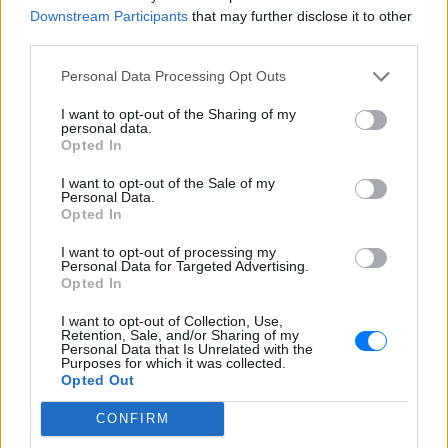
φεύγουν με ταχύτητα... punk ρυθμού. Μην περιμένεις
Downstream Participants
that may further disclose it to other
την τελευταία στιγμή για να κλείσεις τη θέση σου
third parties.
στο μεγαλύτερο punk rock γεγονός του 2026.
Personal Data Processing Opt Outs
Διάθεση εισιτηρίων:
I want to opt-out of the Sharing of my
personal data.
Τηλεφωνικά στο 211770000
Opted In
Online:
+
I want to opt-out of the Sale of my
releaseathens.gr
more.com
Personal Data.
Opted In
Φυσικά σημεία
I want to opt-out of processing my
ΕΔΩ!
Personal Data for Targeted Advertising.
Opted In
Όλες οι πληροφορίες (τιμές, πρόγραμμα, πρόσβαση)
I want to opt-out of Collection, Use,
Retention, Sale, and/or Sharing of my
στο
Personal Data that Is Unrelated with the
https://www.releaseathens.gr/
Purposes for which it was collected.
Opted Out
Διάθεση εισιτηρίων ΑμεΑ:
CONFIRM