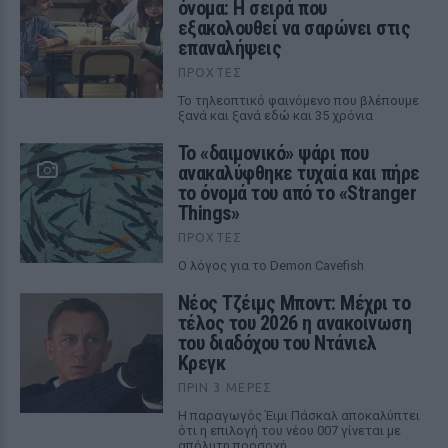
όνομα: Η σειρά που
εξακολουθεί να σαρώνει στις
επαναλήψεις
ΠΡΟΧΤΈΣ
Το τηλεοπτικό φαινόμενο που βλέπουμε
ξανά και ξανά εδώ και 35 χρόνια
Το «δαιμονικό» ψάρι που
ανακαλύφθηκε τυχαία και πήρε
το όνομά του από το «Stranger
Things»
ΠΡΟΧΤΈΣ
Ο λόγος για το Demon Cavefish
Νέος Τζέιμς Μποντ: Μέχρι το
τέλος του 2026 η ανακοίνωση
του διαδόχου του Ντάνιελ
Κρεγκ
ΠΡΙΝ 3 ΜΈΡΕΣ
Η παραγωγός Έιμι Πάσκαλ αποκαλύπτει
ότι η επιλογή του νέου 007 γίνεται με
απόλυτη προσοχή