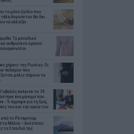
Υγείας
ναι το μόνο ζώδιο που
α τέλη Αυγούστου θα δει
του να αλλάζει
έμαθα: Το μοναδικό
κό ανθρώπινο όργανο
οαναγεννάται
ρες χήρες» της Ρωσίας: Οι
ου πολέμου που
ζονται μόλις πάρουν τα
α
 Γαβαλάς έκλεισε τα 74
ράστηκε ένα μήνυμα που
ε - Τι έγραψε για τη ζωή,
είς του και την υγεία του
 από το Ρότερνταμ
 στα Μάλια – Αυτόπτες
ς τα 3 παιδιά της