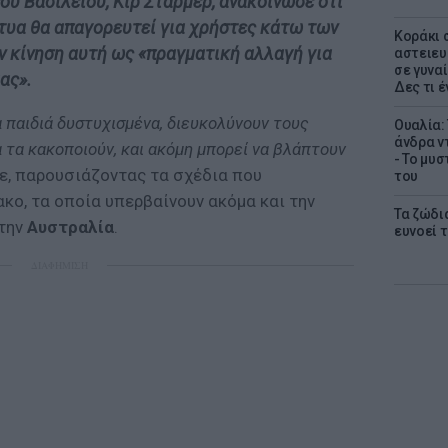
υ Βασιλείου, Κιρ Στάρμερ, ανακοίνωσε ότι
τυα θα απαγορευτεί για χρήστες κάτω των
Kοράκι 
ν κίνηση αυτή ως «πραγματική αλλαγή για
αστειευ
σε γυναί
ας».
Δες τι έ
α παιδιά δυστυχισμένα, διευκολύνουν τους
Ουαλία:
άνδρα ν
 τα κακοποιούν, και ακόμη μπορεί να βλάπτουν
- Το μυ
ε, παρουσιάζοντας τα σχέδια που
του
κο, τα οποία υπερβαίνουν ακόμα και την
Τα ζώδια
την
Αυστραλία
.
ευνοεί 
ΔΙΑΦΗΜΙΣΗ