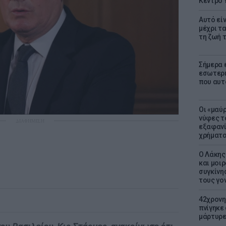
Κέντρο 
Αυτό εί
μέχρι τ
τη ζωή 
Σήμερα 
εσωτερι
που αυτ
Οι «μαύ
νύφες τ
ΔΙΑΦΗΜΙΣΗ
εξαφανί
χρήματ
Ο Λάκης
και μοι
συγκίνησ
τους γον
42χρονη
πνίγηκε
μάρτυρε