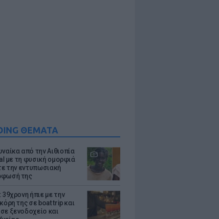
DING ΘΕΜΑΤΑ
υναίκα από την Αιθιοπία
ral με τη φυσική ομορφιά
ίτε την εντυπωσιακή
ρφωσή της
 39χρονη ήπιε με την
κόρη της σε boat trip και
σε ξενοδοχείο και