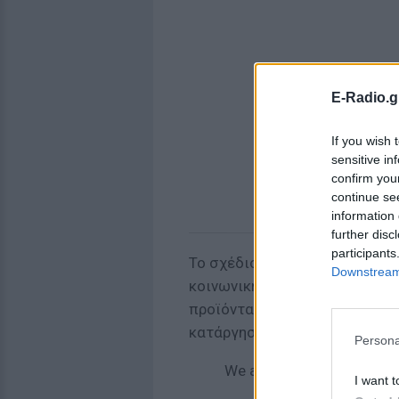
E-Radio.g
If you wish 
sensitive in
confirm you
continue se
information 
further disc
participants
Το σχέδιο περιλαμβάνει απαγ
Downstream 
κοινωνικής δικτύωσης, με ξε
προϊόντα, όπως εφαρμογές πα
κατάργησης της δυνατότητας 
Persona
We are banning social med
I want t