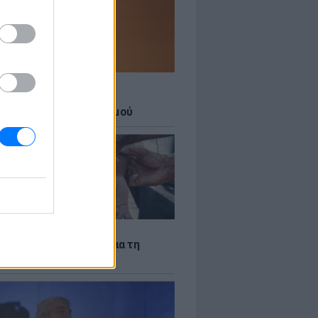
Σ
 27 μεγάλες πόλεις στο
ερο επίπεδο συναγερμού
Σ
ακίστηκε ο Αφγανός για τη
νία της 38χρονης