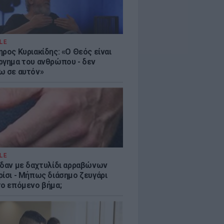
LE
ρος Κυριακίδης: «Ο Θεός είναι
ργημα του ανθρώπου - δεν
ω σε αυτόν»
LE
ίδαν με δαχτυλίδι αρραβώνων
ρίσι - Μήπως διάσημο ζευγάρι
το επόμενο βήμα;