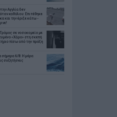
στην Αγγλία δεν
όταν καθόλου: Επιτέθηκε
κα και την έριξε κάτω -
γινε!
 Τρόμος σε νοσοκομείο με
τυμένο «Χάρο» στη σκεπή
στήριο πίσω από την πράξη
 σήμερα 6/8: Η μέρα
τις συζητήσεις