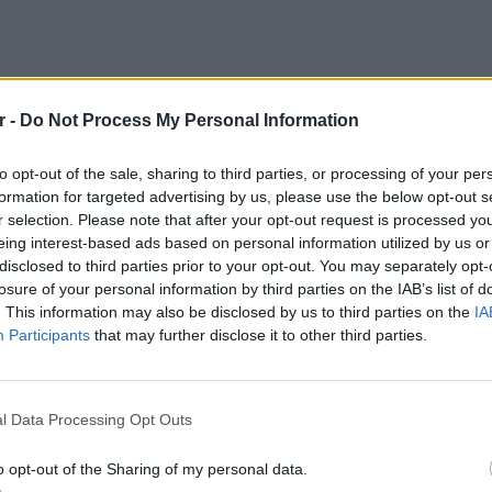
r -
Do Not Process My Personal Information
to opt-out of the sale, sharing to third parties, or processing of your per
formation for targeted advertising by us, please use the below opt-out s
r selection. Please note that after your opt-out request is processed y
eing interest-based ads based on personal information utilized by us or
disclosed to third parties prior to your opt-out. You may separately opt-
losure of your personal information by third parties on the IAB’s list of
. This information may also be disclosed by us to third parties on the
IA
όρευση σε όλες τις βασικές πλατφόρμες
Participants
that may further disclose it to other third parties.
χωριστούς περιορισμούς σε διαδικτυακά
LIFESTY
ιχνιδιών, συμπεριλαμβανομένης της
O Γιώρ
συνομιλίας με αγνώστους.
νοσοκο
l Data Processing Opt Outs
καρκίν
ia access for under 16s.
o opt-out of the Sharing of my personal data.