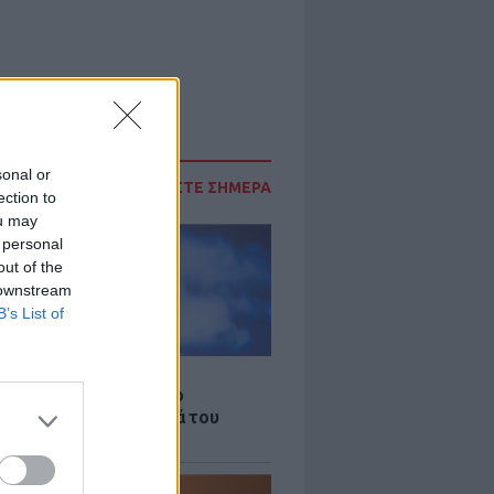
sonal or
ΔΙΑΒΑΣΤΕ ΣΗΜΕΡΑ
ection to
ou may
 personal
out of the
 downstream
B’s List of
LE
γος Παράσχος ξανά στο
μείο για θεραπεία κατά του
ου