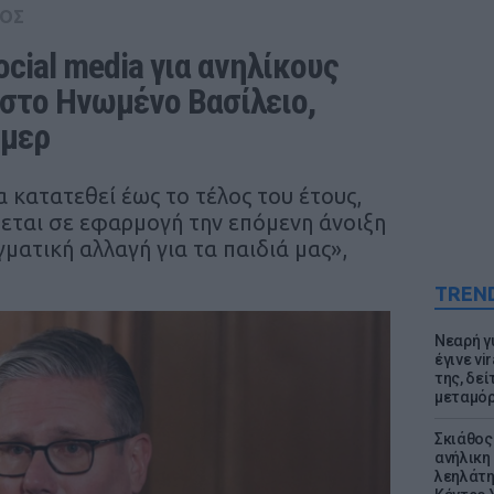
ΟΣ
ial media για ανηλίκους 
στο Ηνωμένο Βασίλειο, 
ρμερ
 κατατεθεί έως το τέλος του έτους,
θεται σε εφαρμογή την επόμενη άνοιξη
γματική αλλαγή για τα παιδιά μας»,
TREN
Νεαρή γ
έγινε vi
της, δε
μεταμό
Σκιάθος:
ανήλικη 
λεηλάτη