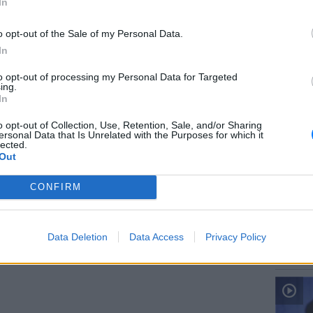
In
 their feet in a world where technology
their life.
o opt-out of the Sale of my Personal Data.
In
 anymore. So we’re giving children their
to opt-out of processing my Personal Data for Targeted
ΕΙΔΗΣΕΙ
ter.com/jn7iQrcwk8
ing.
Ιταλία:
In
υψηλότ
ΔΙΑΦΗΜΙΣΗ
o opt-out of Collection, Use, Retention, Sale, and/or Sharing
ersonal Data that Is Unrelated with the Purposes for which it
lected.
Out
CONFIRM
ΕΙΔΗΣΕΙ
Data Deletion
Data Access
Privacy Policy
Προφυλ
δολοφο