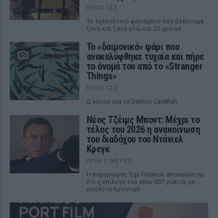
ΠΡΟΧΤΈΣ
Το τηλεοπτικό φαινόμενο που βλέπουμε
ξανά και ξανά εδώ και 35 χρόνια
Το «δαιμονικό» ψάρι που
ανακαλύφθηκε τυχαία και πήρε
το όνομά του από το «Stranger
Things»
ΠΡΟΧΤΈΣ
Ο λόγος για το Demon Cavefish
Νέος Τζέιμς Μποντ: Μέχρι το
τέλος του 2026 η ανακοίνωση
του διαδόχου του Ντάνιελ
Κρεγκ
ΠΡΙΝ 3 ΜΈΡΕΣ
Η παραγωγός Έιμι Πάσκαλ αποκαλύπτει
ότι η επιλογή του νέου 007 γίνεται με
απόλυτη προσοχή