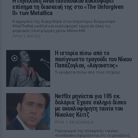
Η Πηνελόπη Αναστασοπούλου κυκλοφορεί
επίσημα τη διασκευή της στο «The Unforgiven
II» των Metallica
Η ερμηνεία της διακρίθηκε στον παγκόσμιο διαγωνισμό
#GetTheReLoadOut και κυκλοφορεί τώρα σε όλες τις
ψηφιακές πλατφόρμες μέσω Minos EMI.
ΠΡΙΝ 5 ΜΈΡΕΣ
Η ιστορία πίσω από το
πασίγνωστο τραγούδι του Νίκου
Παπάζογλου, «Αύγουστος»
Τι κρύβεται πίσω από τους στίχους
Netflix μηνύεται για 105 εκ.
δολάρια: Έχασε σκληρό δίσκο
με ακυκλοφόρητη ταινία του
Νίκολας Κέιτζ
ΠΡΙΝ 1 ΕΒΔΟΜΆΔΑ
Παραγωγοί της πολεμικής ταινίας
«Fortitude» ισχυρίζονται ότι το μοναδικό,