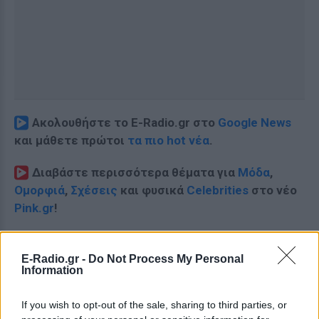
Ακολουθήστε το E-Radio.gr στο
Google News
και μάθετε πρώτοι
τα πιο hot νέα
.
Διαβάστε περισσότερα θέματα για
Μόδα
,
Ομορφιά
,
Σχέσεις
και φυσικά
Celebrities
στο νέο
Pink.gr
!
Ακολουθήστε το E-Radio.gr και στο Instagram
E-Radio.gr -
Do Not Process My Personal
ΔΙΑΦΗΜΙΣΗ
Information
If you wish to opt-out of the sale, sharing to third parties, or