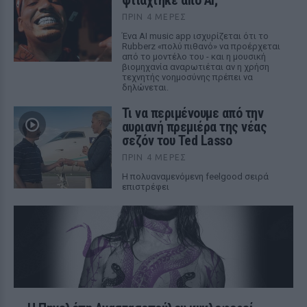
φτιάχτηκε από AI;
ΠΡΙΝ 4 ΜΈΡΕΣ
Ένα AI music app ισχυρίζεται ότι το
Rubberz «πολύ πιθανό» να προέρχεται
από το μοντέλο του - και η μουσική
βιομηχανία αναρωτιέται αν η χρήση
τεχνητής νοημοσύνης πρέπει να
δηλώνεται.
Τι να περιμένουμε από την
αυριανή πρεμιέρα της νέας
σεζόν του Ted Lasso
ΠΡΙΝ 4 ΜΈΡΕΣ
Η πολυαναμενόμενη feelgood σειρά
επιστρέφει