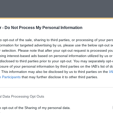
r -
Do Not Process My Personal Information
to opt-out of the sale, sharing to third parties, or processing of your per
formation for targeted advertising by us, please use the below opt-out s
ις εργαζόμενοι που βρίσκονταν στο σημείο
r selection. Please note that after your opt-out request is processed y
ονία με ενδεχόμενο δόλο, ενώ σοκ
eing interest-based ads based on personal information utilized by us or
disclosed to third parties prior to your opt-out. You may separately opt-
ς, καθώς φέρονται να δήλωσαν πως δεν
losure of your personal information by third parties on the IAB’s list of
αν υπεύθυνος για τη σύνδεση του σχοινιού
. This information may also be disclosed by us to third parties on the
IA
ο άλμα από τα 40 μέτρα.
Participants
that may further disclose it to other third parties.
 την ευθύνη»
POP CU
5 one-h
διάσημ
l Data Processing Opt Outs
ς υποστήριξε ότι οι έλεγχοι του
ν «από κοινού» από τα μέλη της ομάδας.
o opt-out of the Sharing of my personal data.
είχε την τελική ευθύνη για τον έλεγχο