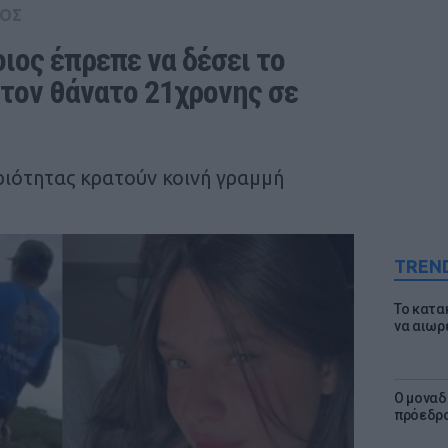
ΟΣ
ος έπρεπε να δέσει το 
 τον θάνατο 21χρονης σε 
ριότητας κρατούν κοινή γραμμή
TREN
Το κατα
να αιωρ
Ο μοναδ
πρόεδρο