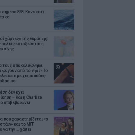
 σήμερα 8/8: Κάνε κάτι
ετικό
κοί χάρτες» της Ευρώπης:
ς πόλεις εκτοξεύεται η
οκαΐνης
ο τους αποκαλύφθηκε
ν φύγουν από το νησί - Το
τελείωσε με χειροπέδες
οδρόμιο
έση δεν έχει
κηση – Και η Charlize
το επιβεβαιώνει
κα που χαρακτηρίζεται «ο
στάιν» και το MIT
 να την ... χάσει