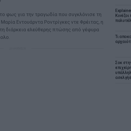
ν
Explaine
το φως για την τραγωδία που συγκλόνισε τη
Κινέζοι
πολυτέλ
η Μαρία Εντουάρντα Ροντρίγκες ντε Φρέιτας, η
 τη διάρκεια ελεύθερης πτώσης από γέφυρα
Τι αποκ
άολο.
αρχαιότ
ΔΙΑΦΗΜΙΣΗ
Σοκ στη
επιχείρ
υπάλληλ
ασελγήσ