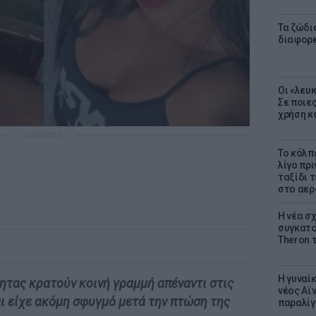
Τα ζώδια
διαφορ
Οι «λευ
Σε ποιε
χρήση κ
ΔΙΑΦΗΜΙΣΗ
Το κόλπ
λίγο πρι
ταξίδι 
στο αερ
Η νέα σχ
συγκατοί
Theron 
Η γυναί
ητας κρατούν κοινή γραμμή απέναντι στις
νέος Αϊν
αι είχε ακόμη σφυγμό μετά την πτώση της
παραλίγο