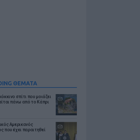
DING ΘΕΜΑΤΑ
κόκκινο σπίτι που μοιάζει
είται πάνω από το Κάπρι
ικός Αμερικανός
ς που έχει παραιτηθεί