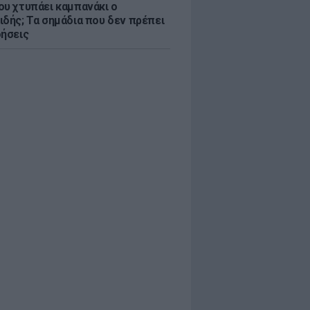
ου χτυπάει καμπανάκι ο
ιδής; Τα σημάδια που δεν πρέπει
οήσεις