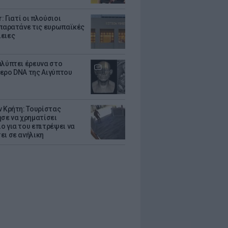
r: Γιατί οι πλούσιοι
 παρατάνε τις ευρωπαϊκές
ειες
αλύπτει έρευνα στο
ερο DNA της Αιγύπτου
ν Κρήτη: Τουρίστας
ησε να χρηματίσει
ο για του επιτρέψει να
ει σε ανήλικη