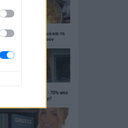
ό γιαούρτι: Μία κουταλιά και τα
led eggs θα απογειωθούν
ΤΕ
ιρινές εκπτώσεις έως - 70% από
αλύτερα eshops ένδυσης!