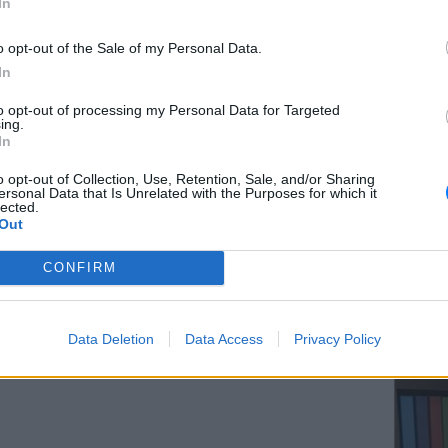
In
ται να απάντησε ότι «δεν θυμάται».
o opt-out of the Sale of my Personal Data.
 δεύτερος εργαζόμενος, γεγονός που έχει
In
εις, καθώς οι οι Αρχές προσπαθούν να
ΕΥ ΖΗΝ
τόσο σοβαρό λάθος κατά τη διαδικασία
to opt-out of processing my Personal Data for Targeted
Ελληνικ
ing.
scramb
In
ΔΙΑΦΗΜΙΣΗ
o opt-out of Collection, Use, Retention, Sale, and/or Sharing
ersonal Data that Is Unrelated with the Purposes for which it
lected.
Out
CONFIRM
ΚΕΡΔΙΣ
Καλοκα
Data Deletion
Data Access
Privacy Policy
τα μεγ