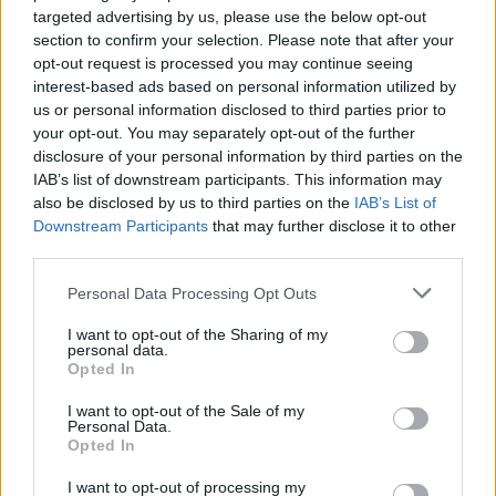
ΔΕΙΤΕ ΕΠΙΣΗΣ
targeted advertising by us, please use the below opt-out
section to confirm your selection. Please note that after your
opt-out request is processed you may continue seeing
ΣΤΗΝ ΙΔΙΑ ΚΑΤΗΓΟΡΙΑ
interest-based ads based on personal information utilized by
us or personal information disclosed to third parties prior to
Ουκρανία: Βίντεο σοκ με
your opt-out. You may separately opt-out of the further
19χρονο να οδηγείται με τη βία
disclosure of your personal information by third parties on the
για επιστράτευση ‑ Τι είναι το
IAB’s list of downstream participants. This information may
«busification»
also be disclosed by us to third parties on the
IAB’s List of
ΧΤΕΣ
Downstream Participants
that may further disclose it to other
Βίντεο που φέρεται να δείχνει βίαιη
third parties.
μεταφορά άνδρα για στρατιωτική
επιστράτευση στην Ουκρανία
Personal Data Processing Opt Outs
επαναφέρει τη συζήτηση για το λεγόμενο
«busification».
I want to opt-out of the Sharing of my
personal data.
Ουκρανία: Βίντεο σοκ με
Opted In
19χρονο να οδηγείται με τη βία
για επιστράτευση ‑ Τι είναι το
I want to opt-out of the Sale of my
«busification»
Personal Data.
Opted In
ΧΤΕΣ
Βίντεο που φέρεται να δείχνει βίαιη
I want to opt-out of processing my