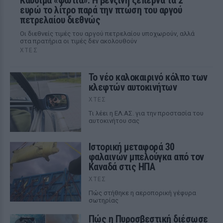
Καύσιμα «φωτιά»: Η βενζίνη ξεπερνά τα 2
ευρώ το λίτρο παρά την πτώση του αργού
πετρελαίου διεθνώς
Οι διεθνείς τιμές του αργού πετρελαίου υποχωρούν, αλλά
στα πρατήρια οι τιμές δεν ακολουθούν
ΧΤΕΣ
Το νέο καλοκαιρινό κόλπο των
κλεφτών αυτοκινήτων
ΧΤΕΣ
Tι λέει η ΕΛ.ΑΣ. για την προστασία του
αυτοκινήτου σας
Ιστορική μεταφορά 30
φαλαινών μπελούγκα από τον
Καναδά στις ΗΠΑ
ΧΤΕΣ
Πώς στήθηκε η αεροπορική γέφυρα
σωτηρίας
Πώς η Πυροσβεστική διέσωσε