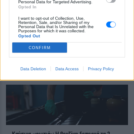
μεταφορά άνδρα για στρατιωτική
Personal Data for Targeted Advertising.
επιστράτευση στην Ουκρανία
Opted In
επαναφέρει τη συζήτηση για το λεγόμενο
«busification».
I want to opt-out of Collection, Use,
Retention, Sale, and/or Sharing of my
Πάρο: 4χρονος έχασε τη ζωή
Personal Data that Is Unrelated with the
του σε πισίνα beach bar –
Purposes for which it was collected.
Βούτηξε ο μπάρμαν για να τον
Opted Out
ανασύρει
CONFIRM
ΧΤΕΣ
Ο ιδιοκτήτης του beach bar και οι γονείς
του μικρού προσήχθησαν από τις αρχές -
σύμφωνα με πληροφορίες, κανείς δεν
Data Deletion
Data Access
Privacy Policy
βρισκόταν κοντά στο παιδί εκείνη την
ώρα