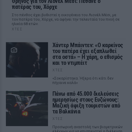
Θρήνος για τον Λιονέλ Μέσι: Πέθανε ο
πατέρας του, Χόρχε
Στο πένθος έχει βυθιστεί η οικογένεια του Λιονέλ Μέσι, με
τον πατέρα του, Χόρχε, να αφήνει την τελευταία του πνοή σε
ηλικία 68 ετών.
ΧΤΕΣ
Χάντερ Μπάιντεν: «Ο καρκίνος
του πατέρα έχει εξαπλωθεί
στα οστά» – Η χάρη, ο εθισμός
και το ντιμπέιτ
ΧΤΕΣ
«Σοκαρίστηκα. Ήξερα ότι κάτι δεν
πήγαινε καλά»
Πάνω από 45.000 διελεύσεις
ημερησίως στους Ευζώνους:
Μαζική άφιξη τουριστών από
τα Βαλκάνια
ΧΤΕΣ
Προσωρινή αναστολή των βιομετρικών
ελέγχων για να επισπευστεί η διέλευση