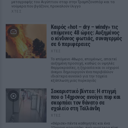
μεταγραφής του Αιγύπτιου σταρ στην Τραμπζονσπόρ και τα
νούμερα που βγάζουν, προκαλούν ίλιγγο
ΧΤΕΣ
Καιρός «hot – dry – windy» τις
επόμενες 48 ώρες: Αυξημένος
ο κίνδυνος φωτιάς, συναγερμός
σε 6 περιφέρειες
ΧΤΕΣ
Το επόμενο 48ωρο, επομένως, απαιτεί
αυξημένη προσοχή, καθώς οι υψηλές
θερμοκρασίες, η ξηρασία και οι ισχυροί
άνεμοι δημιουργούν ένα περιβάλλον
ιδιαίτερα ευνοϊκό για την ταχεία
εξάπλωση μιας πυρκαγιάς
Σοκαριστικό βίντεο: Η στιγμή
που ο 14χρονος ανοίγει πυρ και
σκορπάει τον θάνατο σε
σχολείο στη Ταϊλάνδη
ΧΤΕΣ
«Θέρισε» πέντε καθηγητές και ένα
12χρονο κοριτσάκι, ενώ νωρίτερα είχε