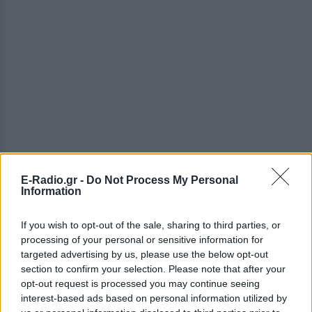
E-Radio.gr -
Do Not Process My Personal
ΔΕΙΤΕ ΕΠΙΣΗΣ
Information
ΣΤΗΝ ΙΔΙΑ ΚΑΤΗΓΟΡΙΑ
If you wish to opt-out of the sale, sharing to third parties, or
processing of your personal or sensitive information for
Ουκρανία: Βίντεο σοκ με
targeted advertising by us, please use the below opt-out
19χρονο να οδηγείται με τη βία
section to confirm your selection. Please note that after your
για επιστράτευση ‑ Τι είναι το
opt-out request is processed you may continue seeing
«busification»
interest-based ads based on personal information utilized by
ΧΤΕΣ