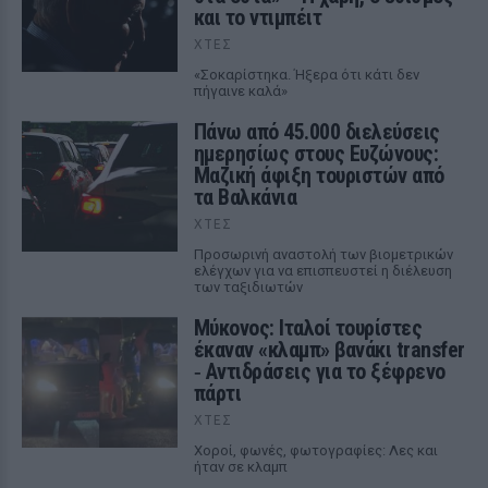
και το ντιμπέιτ
ΧΤΕΣ
«Σοκαρίστηκα. Ήξερα ότι κάτι δεν
πήγαινε καλά»
Πάνω από 45.000 διελεύσεις
ημερησίως στους Ευζώνους:
Μαζική άφιξη τουριστών από
τα Βαλκάνια
ΧΤΕΣ
Προσωρινή αναστολή των βιομετρικών
ελέγχων για να επισπευστεί η διέλευση
των ταξιδιωτών
Μύκονος: Ιταλοί τουρίστες
έκαναν «κλαμπ» βανάκι transfer
‑ Αντιδράσεις για το ξέφρενο
πάρτι
ΧΤΕΣ
Χοροί, φωνές, φωτογραφίες: Λες και
ήταν σε κλαμπ