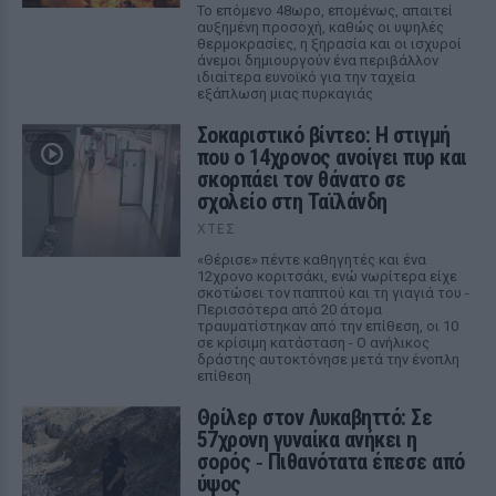
Το επόμενο 48ωρο, επομένως, απαιτεί
αυξημένη προσοχή, καθώς οι υψηλές
θερμοκρασίες, η ξηρασία και οι ισχυροί
άνεμοι δημιουργούν ένα περιβάλλον
ιδιαίτερα ευνοϊκό για την ταχεία
εξάπλωση μιας πυρκαγιάς
Σοκαριστικό βίντεο: Η στιγμή
που ο 14χρονος ανοίγει πυρ και
σκορπάει τον θάνατο σε
σχολείο στη Ταϊλάνδη
ΧΤΕΣ
«Θέρισε» πέντε καθηγητές και ένα
12χρονο κοριτσάκι, ενώ νωρίτερα είχε
σκοτώσει τον παππού και τη γιαγιά του -
Περισσότερα από 20 άτομα
τραυματίστηκαν από την επίθεση, οι 10
σε κρίσιμη κατάσταση - Ο ανήλικος
δράστης αυτοκτόνησε μετά την ένοπλη
επίθεση
Θρίλερ στον Λυκαβηττό: Σε
57χρονη γυναίκα ανήκει η
σορός ‑ Πιθανότατα έπεσε από
ύψος