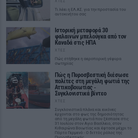
ΧΤΕΣ
Tι λέει η ΕΛ.ΑΣ. για την προστασία του
αυτοκινήτου σας
Ιστορική μεταφορά 30
φαλαινών μπελούγκα από τον
Καναδά στις ΗΠΑ
ΧΤΕΣ
Πώς στήθηκε η αεροπορική γέφυρα
σωτηρίας
Πώς η Πυροσβεστική διέσωσε
πολίτες στη μεγάλη φωτιά της
Αττικοβοιωτίας ‑
Συγκλονιστικά βίντεο
ΧΤΕΣ
Συγκλονιστικά πλάνα και εικόνες
έρχονται στο φως της δημοσιότητας
από τη μεγάλη φωτιά που ξέσπασε στις
31 Ιουλίου στον Αγιο Βασίλειο, στον
Κιθαιρώνα Βοιωτίας και έφτασε μέχρι το
Πόρτο Γερμενό - Ο διττός ρόλος της
Πυροσβεστικής