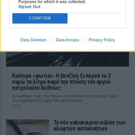
Purposes for which it was collected.
του μικρού προσήχθησαν από τις αρχές -
Opted Out
σύμφωνα με πληροφορίες, κανείς δεν
βρισκόταν κοντά στο παιδί εκείνη την
ώρα
CONFIRM
Data Deletion
Data Access
Privacy Policy
Καύσιμα «φωτιά»: Η βενζίνη ξεπερνά τα 2
ευρώ το λίτρο παρά την πτώση του αργού
πετρελαίου διεθνώς
Οι διεθνείς τιμές του αργού πετρελαίου υποχωρούν, αλλά
στα πρατήρια οι τιμές δεν ακολουθούν
ΧΤΕΣ
Το νέο καλοκαιρινό κόλπο των
κλεφτών αυτοκινήτων