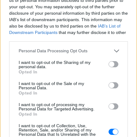
us or personal information disclosed to third parties prior to
your opt-out. You may separately opt-out of the further
Βίντεο που φέρεται να δείχνει βίαιη
μεταφορά άνδρα για στρατιωτική
disclosure of your personal information by third parties on the
επιστράτευση στην Ουκρανία
IAB’s list of downstream participants. This information may
επαναφέρει τη συζήτηση για το λεγόμενο
also be disclosed by us to third parties on the
IAB’s List of
«busification».
Downstream Participants
that may further disclose it to other
Ουκρανία: Βίντεο σοκ με
third parties.
19χρονο να οδηγείται με τη βία
για επιστράτευση ‑ Τι είναι το
Personal Data Processing Opt Outs
«busification»
I want to opt-out of the Sharing of my
ΧΤΕΣ
personal data.
Opted In
Βίντεο που φέρεται να δείχνει βίαιη
μεταφορά άνδρα για στρατιωτική
επιστράτευση στην Ουκρανία
I want to opt-out of the Sale of my
επαναφέρει τη συζήτηση για το λεγόμενο
Personal Data.
«busification».
Opted In
Πάρο: 4χρονος έχασε τη ζωή
I want to opt-out of processing my
του σε πισίνα beach bar –
Personal Data for Targeted Advertising.
Βούτηξε ο μπάρμαν για να τον
Opted In
ανασύρει
I want to opt-out of Collection, Use,
ΧΤΕΣ
Retention, Sale, and/or Sharing of my
Personal Data that Is Unrelated with the
Ο ιδιοκτήτης του beach bar και οι γονείς