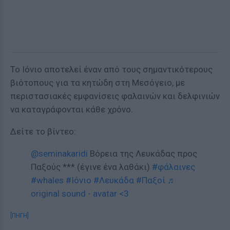
Το Ιόνιο αποτελεί έναν από τους σημαντικότερους
βιότοπους για τα κητώδη στη Μεσόγειο, με
περιστασιακές εμφανίσεις φαλαινών και δελφινιών
να καταγράφονται κάθε χρόνο.
Δείτε το βίντεο:
@seminakaridi
Βόρεια της Λευκάδας προς
Παξούς *** (έγινε ένα λαθάκι)
#φάλαινες
#whales
#Ιόνιο
#Λευκάδα
#Παξοί
♬
original sound - avatar <3
[ΠΗΓΗ]