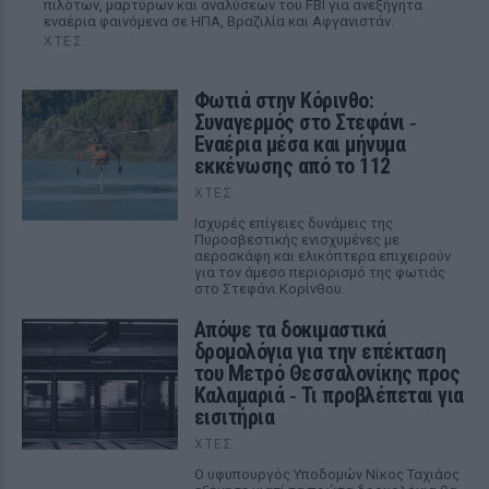
πιλότων, μαρτύρων και αναλύσεων του FBI για ανεξήγητα
εναέρια φαινόμενα σε ΗΠΑ, Βραζιλία και Αφγανιστάν.
ΧΤΕΣ
Φωτιά στην Κόρινθο:
Συναγερμός στο Στεφάνι ‑
Εναέρια μέσα και μήνυμα
εκκένωσης από το 112
ΧΤΕΣ
Ισχυρές επίγειες δυνάμεις της
Πυροσβεστικής ενισχυμένες με
αεροσκάφη και ελικόπτερα επιχειρούν
για τον άμεσο περιορισμό της φωτιάς
στο Στεφάνι Κορίνθου.
Απόψε τα δοκιμαστικά
δρομολόγια για την επέκταση
του Μετρό Θεσσαλονίκης προς
Καλαμαριά ‑ Τι προβλέπεται για
εισιτήρια
ΧΤΕΣ
Ο υφυπουργός Υποδομών Νίκος Ταχιάος