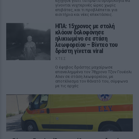
εξήγησε γιατί τα πρώτα δρομολόγια θα
γίνονται νυχτερινές ώρες χωρίς
επιβάτες, και τι προβλέπεται για
εισιτήρια και νέες επεκτάσεις.
ΗΠΑ: 15χρονος με στολή
κλόουν δολοφόνησε
ηλικιωμένο σε στάση
λεωφορείου – Βίντεο του
δράστη γίνεται viral
ΧΤΕΣ
Ο έφηβος δράστης μαχαίρωσε
επανειλημμένα τον 78χρονο Τζον Γουέσλι
Αλεν σε στάση λεωφορείου, με
αποτέλεσμα τον θάνατό του, σύμφωνα
με τις αρχές