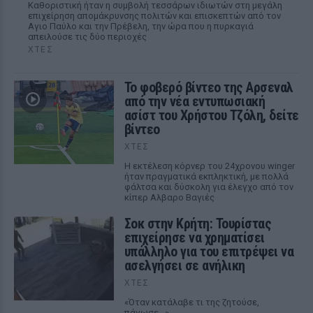
Καθοριστική ήταν η συμβολή τεσσάρων ιδιωτών στη μεγάλη
επιχείρηση απομάκρυνσης πολιτών και επισκεπτών από τον
Αγιο Παύλο και την Πρέβελη, την ώρα που η πυρκαγιά
απειλούσε τις δύο περιοχές
ΧΤΕΣ
Το φοβερό βίντεο της Αρσεναλ
από την νέα εντυπωσιακή
ασίστ του Χρήστου Τζόλη, δείτε
βίντεο
ΧΤΕΣ
Η εκτέλεση κόρνερ του 24χρονου winger
ήταν πραγματικά εκπληκτική, με πολλά
φάλτσα και δύσκολη για έλεγχο από τον
κίπερ Αλβαρο Βαγιές
Σοκ στην Κρήτη: Τουρίστας
επιχείρησε να χρηματίσει
υπάλληλο για του επιτρέψει να
ασελγήσει σε ανήλικη
ΧΤΕΣ
«Όταν κατάλαβε τι της ζητούσε,
πάγωσε...»