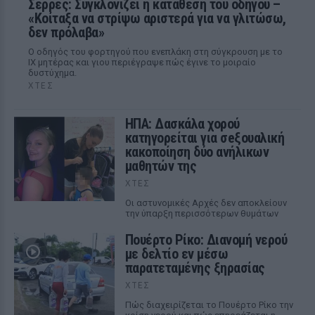
Σέρρες: Συγκλονίζει η κατάθεση του οδηγού –
«Κοίταξα να στρίψω αριστερά για να γλιτώσω,
δεν πρόλαβα»
Ο οδηγός του φορτηγού που ενεπλάκη στη σύγκρουση με το
ΙΧ μητέρας και γιου περιέγραψε πώς έγινε το μοιραίο
δυστύχημα.
ΧΤΕΣ
ΗΠΑ: Δασκάλα χορού
κατηγορείται για σeξουαλική
κακοποίηση δύο ανήλικων
μαθητών της
ΧΤΕΣ
Οι αστυνομικές Αρχές δεν αποκλείουν
την ύπαρξη περισσότερων θυμάτων
Πουέρτο Ρίκο: Διανομή νερού
με δελτίο εν μέσω
παρατεταμένης ξηρασίας
ΧΤΕΣ
Πώς διαχειρίζεται το Πουέρτο Ρίκο την