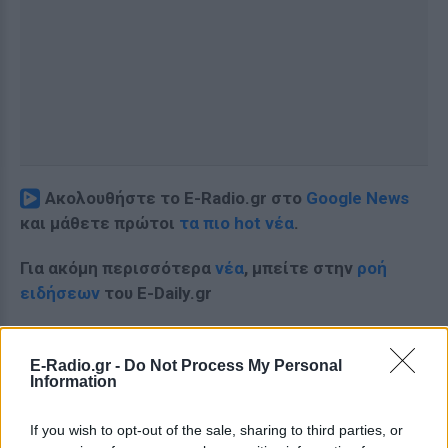
Ακολουθήστε το E-Radio.gr στο
Google News
και μάθετε πρώτοι
τα πιο hot νέα
.
Για ακόμη περισσότερα
νέα
, μπείτε στην
ροή
ειδήσεων
του E-Daily.gr
Ακολουθήστε το E-Radio.gr και στο Instagram
E-Radio.gr -
Do Not Process My Personal
ΔΙΑΦΗΜΙΣΗ
Information
If you wish to opt-out of the sale, sharing to third parties, or