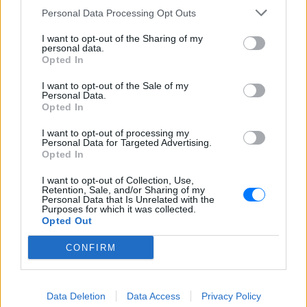
Personal Data Processing Opt Outs
I want to opt-out of the Sharing of my
personal data.
Opted In
I want to opt-out of the Sale of my
Personal Data.
Opted In
Ακολουθήστε το E-Radio.gr στο
Google News
I want to opt-out of processing my
Personal Data for Targeted Advertising.
και μάθετε πρώτοι
τα πιο hot νέα
.
Opted In
Εσύ μπήκες στο E-Daily.gr; Τα νέα της ημέρας
I want to opt-out of Collection, Use,
Retention, Sale, and/or Sharing of my
και ότι σου κάνει κλικ!
Personal Data that Is Unrelated with the
Purposes for which it was collected.
Opted Out
Ακολουθήστε το E-Radio.gr και στο Instagram
CONFIRM
ΔΙΑΦΗΜΙΣΗ
Data Deletion
Data Access
Privacy Policy