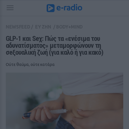
NEWSFEED
/
ΕΥ ΖΗΝ
/
BODY+MIND
GLP‑1 και Seχ: Πώς τα «ενέσιμα του 
αδυνατίσματος» μεταμορφώνουν τη 
σeξουαλική ζωή (για καλό ή για κακό)
Ούτε θαύμα, ούτε κατάρα