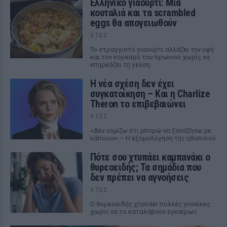
Ελληνικό γιαούρτι: Μία
κουταλιά και τα scrambled
eggs θα απογειωθούν
ΧΤΕΣ
Το στραγγιστό γιαούρτι αλλάζει την υφή
και τον κορεσμό του πρωινού χωρίς να
επηρεάζει τη γεύση.
Η νέα σχέση δεν έχει
συγκατοίκηση – Και η Charlize
Theron το επιβεβαιώνει
ΧΤΕΣ
«Δεν νομίζω ότι μπορώ να ξαναζήσω με
κάποιον» – Η εξομολόγηση της ηθοποιού
Πότε σου χτυπάει καμπανάκι ο
θυρεοειδής; Τα σημάδια που
δεν πρέπει να αγνοήσεις
ΧΤΕΣ
Ο θυρεοειδής χτυπάει πολλές γυναίκες
χωρίς να το καταλάβουν εγκαίρως