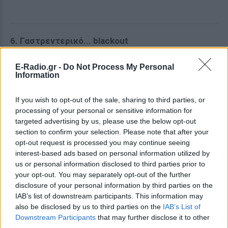
6. Γαστρεντερικό... blackout
Είναι δύσκολο να νιώσει κανείς ελκυστικός ή να
έχει εpωτική διάθεση όταν το σώμα του υποφέρει.
E-Radio.gr -
Do Not Process My Personal
Information
Τα GLP-1 λειτουργούν επιβραδύνοντας την κένωση
του στομάχου για να προκαλέσουν κορεσμό. Αυτή η
If you wish to opt-out of the sale, sharing to third parties, or
διαδικασία, όμως, συνοδεύεται συχνά από συνεχή
processing of your personal or sensitive information for
ναυτία, τυμπανισμό, στομαχική δυσφορία και έντονη
targeted advertising by us, please use the below opt-out
section to confirm your selection. Please note that after your
δυσκοιλιότητα — συμπτώματα που «σκοτώνουν»
opt-out request is processed you may continue seeing
άμεσα κάθε ρομαντική διάθεση.
interest-based ads based on personal information utilized by
us or personal information disclosed to third parties prior to
Ούτε θαύμα, ούτε κατάρα
your opt-out. You may separately opt-out of the further
disclosure of your personal information by third parties on the
Τα φάρμακα κατά της παχυσαρκίας δεν πρέπει ούτε
IAB’s list of downstream participants. This information may
να θεοποιούνται ούτε να δαιμονοποιούνται.
also be disclosed by us to third parties on the
IAB’s List of
Αποτελούν ένα πανίσχυρο ιατρικό εργαλείο με
Downstream Participants
that may further disclose it to other