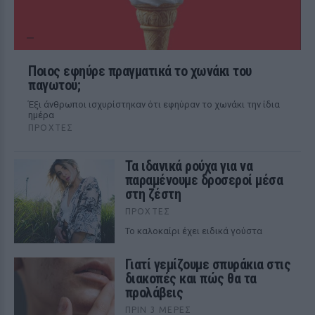
Ποιος εφηύρε πραγματικά το χωνάκι του
παγωτού;
Έξι άνθρωποι ισχυρίστηκαν ότι εφηύραν το χωνάκι την ίδια
ημέρα
ΠΡΟΧΤΈΣ
Τα ιδανικά ρούχα για να
παραμένουμε δροσεροί μέσα
στη ζέστη
ΠΡΟΧΤΈΣ
To καλοκαίρι έχει ειδικά γούστα
Γιατί γεμίζουμε σπυράκια στις
διακοπές και πώς θα τα
προλάβεις
ΠΡΙΝ 3 ΜΈΡΕΣ