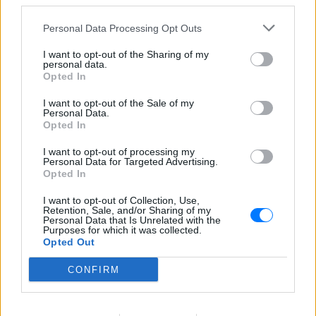
third parties.
αποδεδειγμένα καρδιαγγειακά και μεταβολικά
οφέλη. Ωστόσο, όπως κάθε σοβαρή θεραπεία, έχουν
Personal Data Processing Opt Outs
παρενέργειες που επεκτείνονται και πίσω από την
I want to opt-out of the Sharing of my
κλειστή πόρτα της κρεβατοκάμαρας.
personal data.
Opted In
Το κλειδί είναι η σωστή ενημέρωση: οποιαδήποτε
I want to opt-out of the Sale of my
αρνητική αλλαγή στη λίμπιντο, τη στύση ή τον
Personal Data.
οpγασμό δεν πρέπει να αντιμετωπίζεται με ταμπού,
Opted In
αλλά να συζητείται ανοιχτά με τον θεράποντα
I want to opt-out of processing my
γιατρό, καθώς υπάρχουν τρόποι διαχείρισης και
Personal Data for Targeted Advertising.
Opted In
θεραπευτικής παρέμβασης.
I want to opt-out of Collection, Use,
ΔΙΑΦΗΜΙΣΗ
Retention, Sale, and/or Sharing of my
Personal Data that Is Unrelated with the
Purposes for which it was collected.
Opted Out
CONFIRM