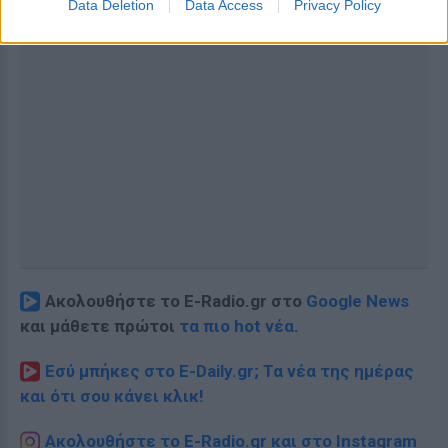
Data Deletion
Data Access
Privacy Policy
Ακολουθήστε το E-Radio.gr στο
Google News
και μάθετε πρώτοι
τα πιο hot νέα
.
Εσύ μπήκες στο E-Daily.gr; Τα νέα της ημέρας
και ότι σου κάνει κλικ!
Ακολουθήστε το E-Radio.gr και στο Instagram