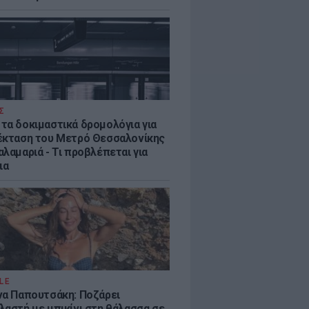
Σ
τα δοκιμαστικά δρομολόγια για
έκταση του Μετρό Θεσσαλονίκης
λαμαριά - Τι προβλέπεται για
ια
LE
να Παπουτσάκη: Ποζάρει
λαστή με μπικίνι στη θάλασσα σε