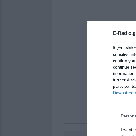
E-Radio.g
If you wish 
sensitive in
confirm you
continue se
information 
further disc
participants
Downstream 
Persona
I want t