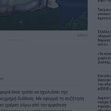
γάμο τη
Τροχαίο
γυναίκα 
έχασα ό
Έξαλλη 
ARKAS
πλήρωσε
θαμώνα:
ΔΙΑΦΗΜΙΣΗ
αυτό;»
«Τα κάν
χωρίς ε
Δούσης.
Καταδίω
ΟΥ
Θεσσαλο
του οδη
μ@@@»,
 φορά έναν τρόπο να σχολιάσει την
Αρχεία 
 αιχμηρή διάθεση. Με αφορμή τη συζήτηση
σκάφη 1
ίες ημέρες γύρω από την εμφάνιση
σφαίρα 
νέα απο