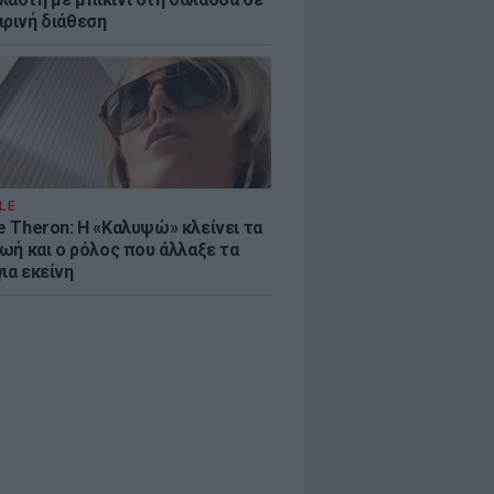
ιρινή διάθεση
LE
e Theron: Η «Καλυψώ» κλείνει τα
ζωή και ο ρόλος που άλλαξε τα
ια εκείνη