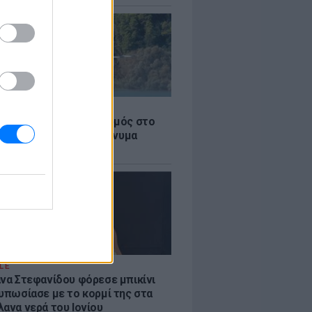
Σ
στην Κόρινθο: Συναγερμός στο
 - Εναέρια μέσα και μήνυμα
σης από το 112
LE
άνα Στεφανίδου φόρεσε μπικίνι
τυπωσίασε με το κορμί της στα
λανα νερά του Ιονίου