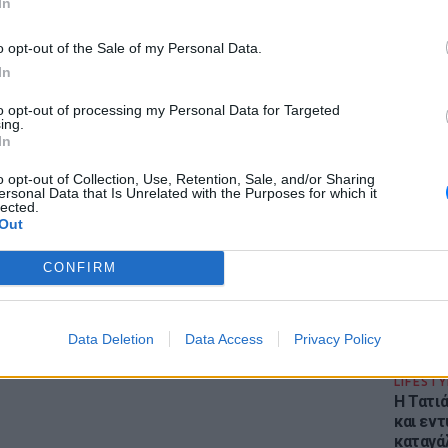
In
o opt-out of the Sale of my Personal Data.
In
to opt-out of processing my Personal Data for Targeted
ing.
In
ΕΙΔΗΣΕΙ
Φωτιά 
o opt-out of Collection, Use, Retention, Sale, and/or Sharing
ersonal Data that Is Unrelated with the Purposes for which it
Στεφάνι
lected.
εκκένω
gr στο
Google News
και μάθετε πρώτοι
τα
Out
CONFIRM
; Τα νέα της ημέρας και ότι σου κάνει κλικ!
r και στο Instagram
Data Deletion
Data Access
Privacy Policy
ΔΙΑΦΗΜΙΣΗ
LIFESTY
Η Τατι
και εν
καταγά