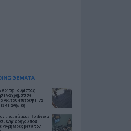
DING ΘΕΜΑΤΑ
ν Κρήτη: Τουρίστας
ησε να χρηματίσει
ο για του επιτρέψει να
ει σε ανήλικη
ον μπαμπά μου»: Το βίντεο
υσμένης οδηγού που
 νύφη ώρες μετά τον