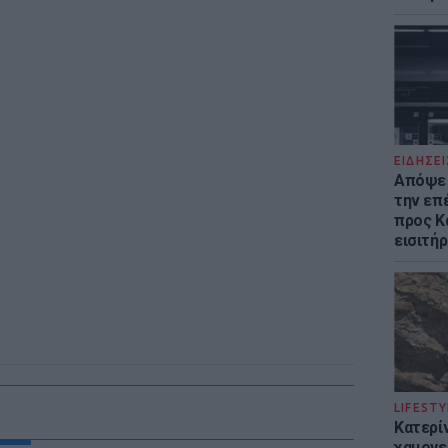
ΕΙΔΗΣΕΙ
Απόψε 
την επ
προς Κα
εισιτήρ
LIFESTY
Κατερί
χαμογε