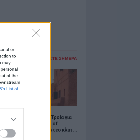
sonal or
ection to
ΔΙΑΒΑΣΤΕ ΣΗΜΕΡΑ
ou may
 personal
out of the
 downstream
B’s List of
LE
κινό χωριό που έγινε Τροία για
an, Yunkai για το Game of
 και σκηνικό για το βίντεο κλιπ ...
νδή