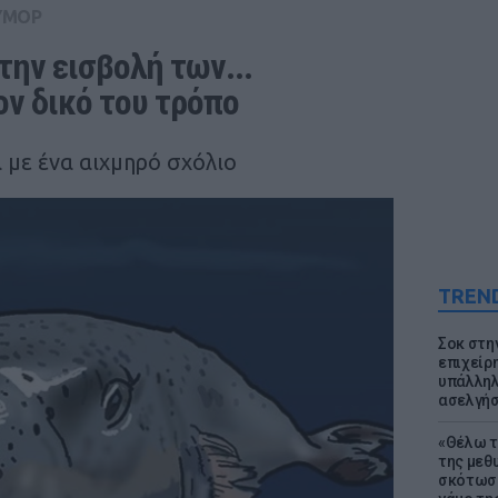
ΥΜΟΡ
την εισβολή των... 
ν δικό του τρόπο
 με ένα αιχμηρό σχόλιο
TREN
Σοκ στη
επιχείρ
υπάλληλ
ασελγήσ
«Θέλω τ
της μεθ
σκότωσε