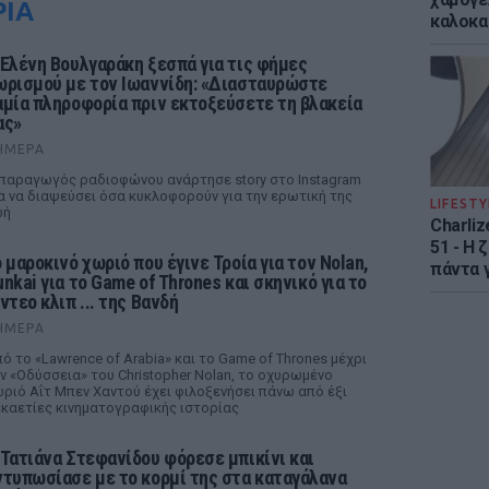
ΡΙΑ
καλοκα
 Ελένη Βουλγαράκη ξεσπά για τις φήμες
ωρισμού με τον Ιωαννίδη: «Διασταυρώστε
αμία πληροφορία πριν εκτοξεύσετε τη βλακεία
ας»
ΉΜΕΡΑ
παραγωγός ραδιοφώνου ανάρτησε story στο Instagram
α να διαψεύσει όσα κυκλοφορούν για την ερωτική της
LIFESTY
ωή
Charliz
51 - H 
ο μαροκινό χωριό που έγινε Τροία για τον Nolan,
πάντα γ
unkai για το Game of Thrones και σκηνικό για το
ντεο κλιπ ... της Βανδή
ΉΜΕΡΑ
ό το «Lawrence of Arabia» και το Game of Thrones μέχρι
ν «Οδύσσεια» του Christopher Nolan, το οχυρωμένο
ριό Αΐτ Μπεν Χαντού έχει φιλοξενήσει πάνω από έξι
καετίες κινηματογραφικής ιστορίας
 Τατιάνα Στεφανίδου φόρεσε μπικίνι και
ντυπωσίασε με το κορμί της στα καταγάλανα