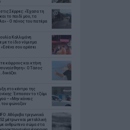
ς
 στις Σέρρες: «Έχασα τη
και το παιδί μου, τα
λα» - Ο πόνος του πατέρα
Ιουλία Καλλιμάνη
 με το ίδιο νόμισμα
 «Εσένα σου αρέσει
ετε κάφρους και κτήνη
νσυναίσθηση»: Ο Τάσος
..δικάζει
ξη στο κέντρο της
νίκης: Έσπασαν το τζάμι
γού – «Μην κάνεις
 του φώναζαν
UFO: Αθόρυβα τριγωνικά
52 μέτρων και μεταλλική
με ανθρώπινο σώμα στα
χαρακτηρισμένα έγγραφα