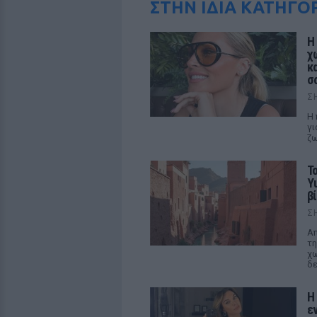
ΣΤΗΝ ΙΔΙΑ ΚΑΤΗΓΟ
Η
χ
κ
σ
Σ
Η 
γι
ζ
Τ
Y
βί
Σ
Απ
τη
χω
δε
Η
ε