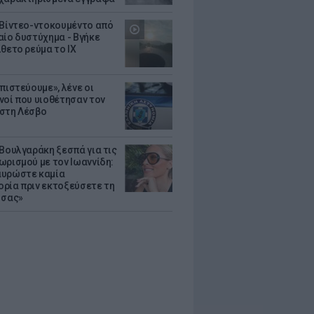
 Βίντεο-ντοκουμέντο από
αίο δυστύχημα - Βγήκε
ίθετο ρεύμα το ΙΧ
πιστεύουμε», λένε οι
νοί που υιοθέτησαν τον
στη Λέσβο
 Βουλγαράκη ξεσπά για τις
ωρισμού με τον Ιωαννίδη:
υρώστε καμία
ρία πριν εκτοξεύσετε τη
 σας»