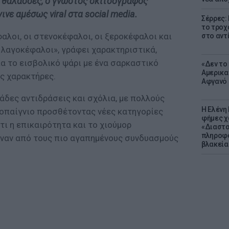
 θάλασσες, ο γνωστός σκιτσογράφος
ινε αμέσως viral στα social media.
Σέρρες:
το τροχ
αλοι, οι στενοκέφαλοι, οι ξεροκέφαλοι και
στο αντ
ι λαγοκέφαλοι», γράφει χαρακτηριστικά,
α το εισβολικό ψάρι με ένα σαρκαστικό
«Δεν το 
Αμερικα
υς χαρακτήρες.
Αφγανό 
άδες αντιδράσεις και σχόλια, με πολλούς
Η Ελένη
γοπαίγνιο προσθέτοντας νέες κατηγορίες
φήμες χ
ι η επικαιρότητα και το χιούμορ
«Διαστα
πληροφο
ναν από τους πιο αγαπημένους συνδυασμούς
βλακεία