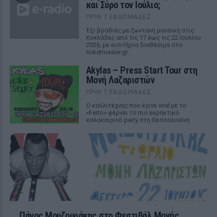
και Σύρο τον Ιούλιο;
ΠΡΙΝ 7 ΕΒΔΟΜΆΔΕΣ
Έξι βραδιές με ζωντανή μουσική στις
Κυκλάδες από τις 17 έως τις 22 Ιουλίου
2026, με εισιτήρια διαθέσιμα στο
ticketmaster.gr.
Akylas – Press Start Tour στη
Μονή Λαζαριστών
ΠΡΙΝ 7 ΕΒΔΟΜΆΔΕΣ
Ο καλλιτέχνης που έγινε viral με το
«Ferto» φέρνει το πιο εκρηκτικό
καλοκαιρινό party στη Θεσσαλονίκη
Πάνος Μουζουράκης στο Φεστιβάλ Μονής