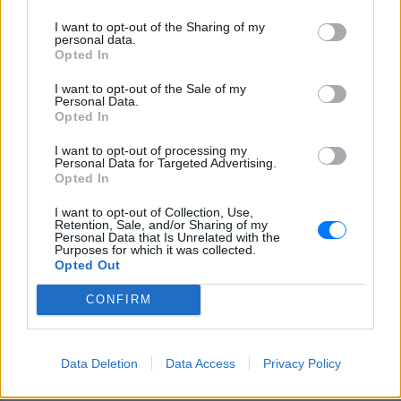
I want to opt-out of the Sharing of my
Ζαφείρης Χαϊτίδης
personal data.
Opted In
Απόδοση
I want to opt-out of the Sale of my
Personal Data.
Νικορέστης Χανιωτάκης / Γρηγόρης Βαλτινός
Opted In
Σκηνικά
I want to opt-out of processing my
Personal Data for Targeted Advertising.
Opted In
Γιάννης Μουρίκης
I want to opt-out of Collection, Use,
Κοστούμια
Retention, Sale, and/or Sharing of my
Personal Data that Is Unrelated with the
Purposes for which it was collected.
Γιώργος Σεγρεδάκης
Opted Out
Φωτισμοί
CONFIRM
Μελίνα Μάσχα
Data Deletion
Data Access
Privacy Policy
Φωτογραφίες