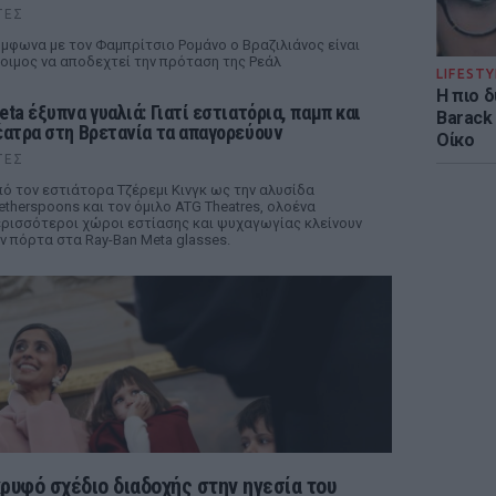
ΤΕΣ
μφωνα με τον Φαμπρίτσιο Ρομάνο ο Βραζιλιάνος είναι
οιμος να αποδεχτεί την πρόταση της Ρεάλ
LIFESTY
Η πιο 
eta έξυπνα γυαλιά: Γιατί εστιατόρια, παμπ και
Barack
έατρα στη Βρετανία τα απαγορεύουν
Οίκο
ΤΕΣ
ό τον εστιάτορα Τζέρεμι Κινγκ ως την αλυσίδα
therspoons και τον όμιλο ATG Theatres, ολοένα
ρισσότεροι χώροι εστίασης και ψυχαγωγίας κλείνουν
ν πόρτα στα Ray-Ban Meta glasses.
κρυφό σχέδιο διαδοχής στην ηγεσία του