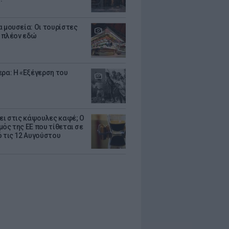
α μουσεία: Οι τουρίστες
 πλέον εδώ
ερα: Η «Εξέγερση του
ζει στις κάψουλες καφέ; Ο
μός της ΕΕ που τίθεται σε
ό τις 12 Αυγούστου