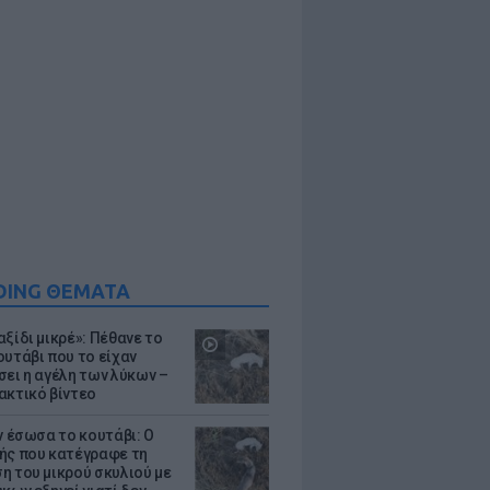
DING ΘΕΜΑΤΑ
ξίδι μικρέ»: Πέθανε το
ουτάβι που το είχαν
σει η αγέλη των λύκων –
ακτικό βίντεο
ν έσωσα το κουτάβι: Ο
ής που κατέγραφε τη
η του μικρού σκυλιού με