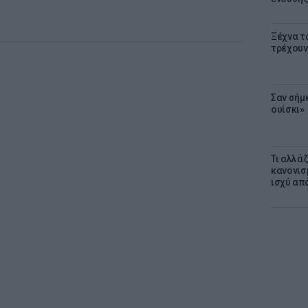
Ξέχνα τ
τρέχουν
Σαν σήμ
ουίσκι»
Τι αλλά
κανονισ
ισχύ απ