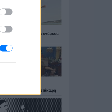
 αποφύγεις το σύγκαμα ανάμεσα
μηρούς
LTURE
δία που σατίρισε τον
υτισμό και παραμένει επίκαιρη