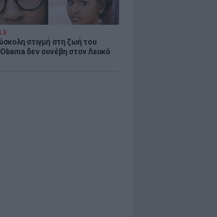
LE
δύσκολη στιγμή στη ζωή του
 Obama δεν συνέβη στον Λευκό