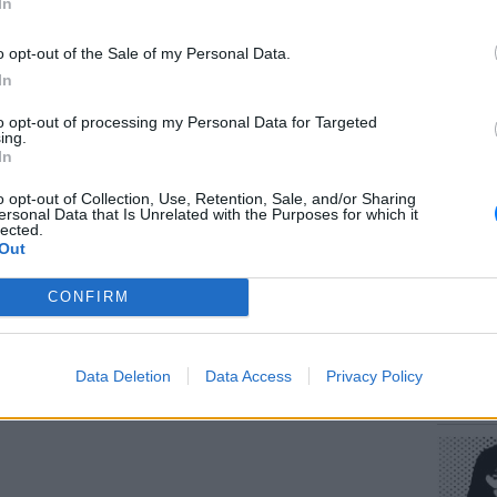
In
r και στο Instagram
o opt-out of the Sale of my Personal Data.
ΔΙΑΦΗΜΙΣΗ
In
to opt-out of processing my Personal Data for Targeted
ΕΥ ΖΗΝ
ing.
Πώς να
In
στους 
o opt-out of Collection, Use, Retention, Sale, and/or Sharing
ersonal Data that Is Unrelated with the Purposes for which it
lected.
Out
CONFIRM
POP CU
Data Deletion
Data Access
Privacy Policy
Η κωμω
νεοπλο