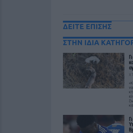
ΔΕΙΤΕ ΕΠΙΣΗΣ
ΣΤΗΝ ΙΔΙΑ ΚΑΤΗΓΟ
Γ
κ
α
Χ
«Κ
να
κτ
εί
ζω
κα
Γ
Υ
Β