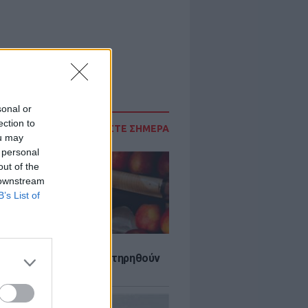
sonal or
ection to
ΔΙΑΒΑΣΤΕ ΣΗΜΕΡΑ
ou may
 personal
out of the
 downstream
B’s List of
τα που μπορουν να διατηρηθούν
ψυγείου το καλοκαίρι