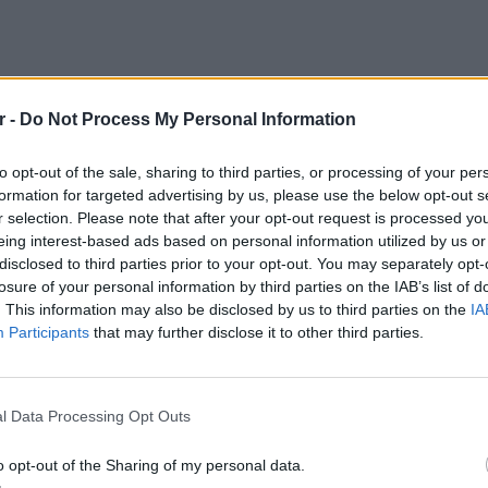
ΔΙΑΦΗΜΙΣΗ
r -
Do Not Process My Personal Information
to opt-out of the sale, sharing to third parties, or processing of your per
formation for targeted advertising by us, please use the below opt-out s
r selection. Please note that after your opt-out request is processed y
eing interest-based ads based on personal information utilized by us or
disclosed to third parties prior to your opt-out. You may separately opt-
losure of your personal information by third parties on the IAB’s list of
. This information may also be disclosed by us to third parties on the
IA
Participants
that may further disclose it to other third parties.
gr στο
Google News
και μάθετε πρώτοι
τα
ΕΥ ΖΗΝ
6 φρού
l Data Processing Opt Outs
εκτός 
 μπείτε στην
ροή ειδήσεων
του E-Daily.gr
o opt-out of the Sharing of my personal data.