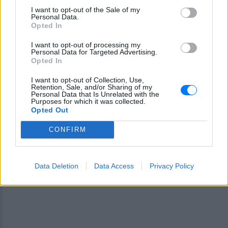
Εσύ μπήκες στο E-Daily.gr; Τα νέα της ημέρας
I want to opt-out of the Sale of my
και ότι σου κάνει κλικ!
Personal Data.
Opted In
Ακολουθήστε το E-Radio.gr και στο Instagram
I want to opt-out of processing my
Personal Data for Targeted Advertising.
ΔΙΑΦΗΜΙΣΗ
Opted In
I want to opt-out of Collection, Use,
Retention, Sale, and/or Sharing of my
Personal Data that Is Unrelated with the
Purposes for which it was collected.
Opted Out
CONFIRM
Data Deletion
Data Access
Privacy Policy