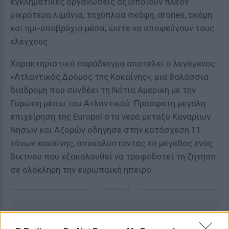
εγκληματικές οργανώσεις αξιοποιούν πλέον
μικρότερα λιμάνια, ταχύπλοα σκάφη, drones, ακόμη
και ημι-υποβρύχια μέσα, ώστε να αποφεύγουν τους
ελέγχους.
Χαρακτηριστικό παράδειγμα αποτελεί ο λεγόμενος
«Ατλαντικός Δρόμος της Κοκαΐνης», μια θαλάσσια
διαδρομή που συνδέει τη Νότια Αμερική με την
Ευρώπη μέσω του Ατλαντικού. Πρόσφατη μεγάλη
επιχείρηση της Europol στα νερά μεταξύ Καναρίων
Νήσων και Αζορών οδήγησε στην κατάσχεση 11
τόνων κοκαΐνης, αποκαλύπτοντας το μέγεθος ενός
δικτύου που εξακολουθεί να τροφοδοτεί τη ζήτηση
σε ολόκληρη την ευρωπαϊκή ήπειρο.
ΔΙΑΦΗΜΙΣΗ