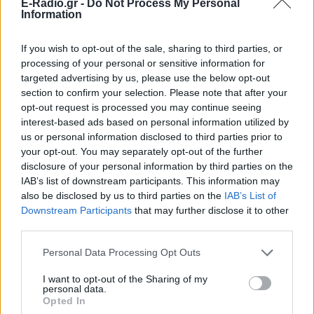
E-Radio.gr -
Do Not Process My Personal
Information
If you wish to opt-out of the sale, sharing to third parties, or
processing of your personal or sensitive information for
targeted advertising by us, please use the below opt-out
section to confirm your selection. Please note that after your
opt-out request is processed you may continue seeing
interest-based ads based on personal information utilized by
us or personal information disclosed to third parties prior to
your opt-out. You may separately opt-out of the further
disclosure of your personal information by third parties on the
IAB’s list of downstream participants. This information may
also be disclosed by us to third parties on the
IAB’s List of
Downstream Participants
that may further disclose it to other
third parties.
Personal Data Processing Opt Outs
Ακολουθήστε το E-Radio.gr στο
Google News
I want to opt-out of the Sharing of my
και μάθετε πρώτοι
τα πιο hot νέα
.
personal data.
Opted In