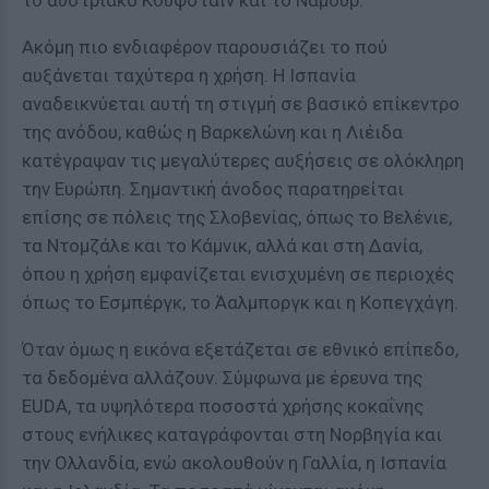
το αυστριακό Κούφσταϊν και το Ναμούρ.
Ακόμη πιο ενδιαφέρον παρουσιάζει το πού
αυξάνεται ταχύτερα η χρήση. Η Ισπανία
αναδεικνύεται αυτή τη στιγμή σε βασικό επίκεντρο
της ανόδου, καθώς η Βαρκελώνη και η Λιέιδα
κατέγραψαν τις μεγαλύτερες αυξήσεις σε ολόκληρη
την Ευρώπη. Σημαντική άνοδος παρατηρείται
επίσης σε πόλεις της Σλοβενίας, όπως το Βελένιε,
τα Ντομζάλε και το Κάμνικ, αλλά και στη Δανία,
όπου η χρήση εμφανίζεται ενισχυμένη σε περιοχές
όπως το Εσμπέργκ, το Άαλμποργκ και η Κοπεγχάγη.
Όταν όμως η εικόνα εξετάζεται σε εθνικό επίπεδο,
τα δεδομένα αλλάζουν. Σύμφωνα με έρευνα της
EUDA, τα υψηλότερα ποσοστά χρήσης κοκαΐνης
στους ενήλικες καταγράφονται στη Νορβηγία και
την Ολλανδία, ενώ ακολουθούν η Γαλλία, η Ισπανία