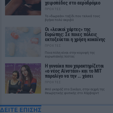
χειροπέδες στο αεροδρόμιο
ΠΡΟΧΤΈΣ
Το «δωρεάν» ταξίδι που τελικά τους
βγήκε πολύ ακριβό
Οι «λευκοί χάρτες» της
Ευρώπης: Σε ποιες πόλεις
εκτοξεύεται η χρήση κοκαΐνης
ΠΡΟΧΤΈΣ
Ποια πόλη είναι στην κορυφή της
ευρωπαϊκής λίστας
Η γυναίκα που χαρακτηρίζεται
«ο νέος Αϊνστάιν» και το MIT
παραλίγο να την ... χάσει
ΠΡΟΧΤΈΣ
Από γκαράζ στο Σικάγο, στην αιχμή της
θεωρητικής φυσικής στο Χάρβαρντ
ΔΕΙΤΕ ΕΠΙΣΗΣ