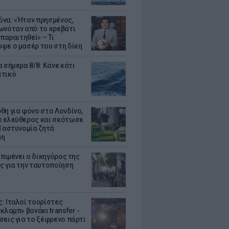
να: «Ήταν πρησμένος,
ωνόταν από το κρεβάτι
 παραιτηθεί» – Τι
ψε ο μασέρ του στη δίκη
 σήμερα 8/8: Κάνε κάτι
ετικό
θη για φόνο στο Λονδίνο,
 ελεύθερος και σκότωσε
Η αστυνομία ζητά
μη
Επιμένει ο δικηγόρος της
ς για την ταυτοποίηση
: Ιταλοί τουρίστες
κλαμπ» βανάκι transfer -
σεις για το ξέφρενο πάρτι