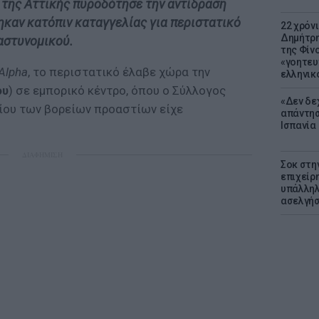
 της Αττικής πυροδότησε την αντίδραση
ηκαν κατόπιν καταγγελίας για περιστατικό
22 χρόν
Δημήτρη
 αστυνομικού.
της Φίνο
«γοητευ
Alpha
, το περιστατικό έλαβε χώρα την
ελληνικ
ου
) σε εμπορικό κέντρο, όπου ο Σύλλογος
«Δεν δε
ίου των βορείων προαστίων είχε
απάντησ
Ισπανία
ΔΙΑΦΗΜΙΣΗ
Σοκ στη
επιχείρ
υπάλληλ
ασελγήσ