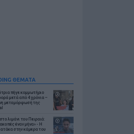
DING ΘΕΜΑΤΑ
τρια πήγε κομμωτήριο
ορά μετά από 4 χρόνια –
νη μεταμόρφωσή της
al
στο λιμάνι του Πειραιά:
ακοπές έναν μήνα» - Η
 ατάκα στην κάμερα του