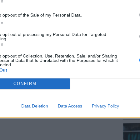
In
έρθηκε στο Αστυνομικό τμήμα», πρόσθεσε.
o opt-out of the Sale of my Personal Data.
αν
12χρονο
με την κατηγορία ότι απείλησε
In
to opt-out of processing my Personal Data for Targeted
ΕΙΔΗΣΕΙ
ΔΙΑΦΗΜΙΣΗ
ing.
Αύγουσ
In
56.000 
o opt-out of Collection, Use, Retention, Sale, and/or Sharing
ersonal Data that Is Unrelated with the Purposes for which it
lected.
Out
CONFIRM
LIFESTY
Data Deletion
Data Access
Privacy Policy
Μαρίνα
λαγοκέ