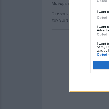
Opted 
Μάθαμε πως το παιδάκι μεταφ
I want t
Οι αστυνομικοί συνέλαβαν έν
Opted 
τον γιο του αστυνομικού.
I want 
Advertis
Opted 
I want t
of my P
was col
Opted 