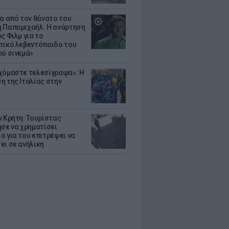
ια από τον θάνατο του
 Παπαμιχαήλ: Η ανάρτηση
ς Φιλμ για το
τικό λεβεντόπαιδο του
ού σινεμά»
χόμαστε τελεσίγραφα»: Η
η της Ιταλίας στην
ν Κρήτη: Τουρίστας
ησε να χρηματίσει
ο για του επιτρέψει να
ει σε ανήλικη