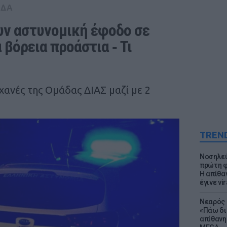
ΑΔΑ
υν αστυνομική έφοδο σε 
βόρεια προάστια ‑ Τι 
χανές της Ομάδας ΔΙΑΣ μαζί με 2
TREN
Νοσηλεύ
πρώτη φ
Η απίθα
έγινε vir
Νεαρός 
«Πάω δι
απίθανη