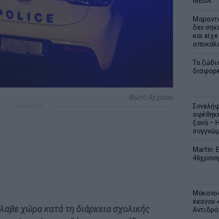
MEGA
Μαραντό
δεν σηκ
και είχε
αποκάλυ
Τα ζώδια
διαφορ
Φωτό Αρχείου
Συνελήφ
ΔΙΑΦΗΜΙΣΗ
αφέθηκε
ξανά – 
συγγνώ
Marfin: 
46χρονη
Μύκονος
έκαναν «
έλαβε χώρα κατά τη διάρκεια σχολικής
Αντιδρά