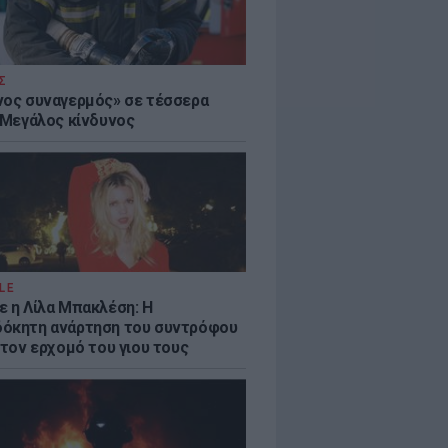
Σ
νος συναγερμός» σε τέσσερα
- Μεγάλος κίνδυνος
LE
ε η Λίλα Μπακλέση: Η
όκητη ανάρτηση του συντρόφου
 τον ερχομό του γιου τους