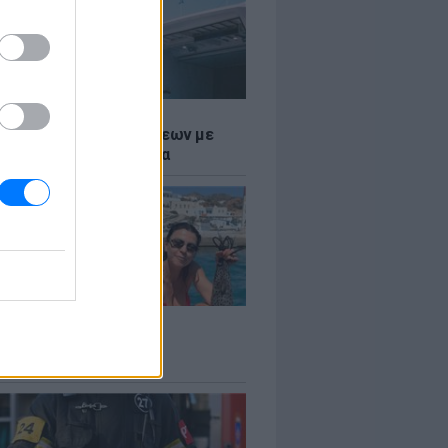
Σ
τος: Ρεκόρ Αναχωρήσεων με
Ταξιδιώτες στα Λιμάνια
LE
 Βερνίκου: Πόζαρε με
φαλο στο χέρι