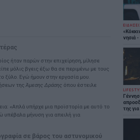
ΕΙΔΗΣΕΙ
«Κόκκι
νησιά 
ατέρας
ίος ήταν παρών στην επιχείρηση, μίλησε
είπε μόλις βγεις έξω θα σε περιμένω με τους
ο ξύλο. Εγώ ήμουν στην εργασία μου.
ρήσεων της
Άμεσης Δράσης
όπου έστειλε
LIFESTY
Γέννησ
απροσδ
α: «Απλά υπήρχε μια προϊστορία με αυτό το
της για
γώ υπέβαλα μήνυση για απειλή για
ικογραφία σε βάρος του αστυνομικού