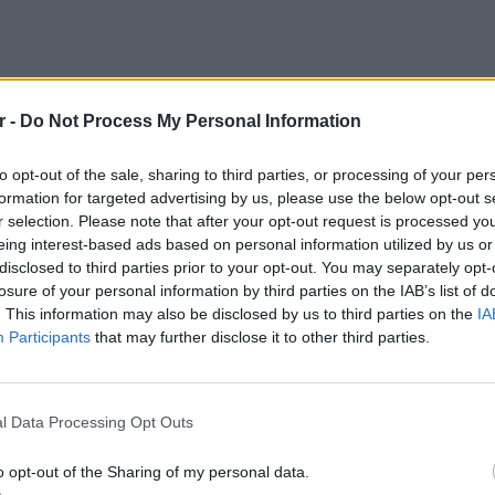
r -
Do Not Process My Personal Information
to opt-out of the sale, sharing to third parties, or processing of your per
formation for targeted advertising by us, please use the below opt-out s
r selection. Please note that after your opt-out request is processed y
eing interest-based ads based on personal information utilized by us or
disclosed to third parties prior to your opt-out. You may separately opt-
ές
της Ομάδας
ΔΙΑΣ
και
2 περιπολικά
losure of your personal information by third parties on the IAB’s list of
η ανησυχία στους παρευρισκόμενους.
. This information may also be disclosed by us to third parties on the
IA
Participants
that may further disclose it to other third parties.
γράφει τι συνέβη
ί, γύρω στα
15 άτομα
, και τα παιδιά
ΕΙΔΗΣΕΙ
Καιρός:
l Data Processing Opt Outs
αστυνομικούς ένστολους με πλήρη εξοπλισμό
σήμερα
, μπήκε μέσα με μάσκα», ανέφερε αυτόπτης
o opt-out of the Sharing of my personal data.
οιο παιδί έκανε μπούλινγκ στο άλλο.