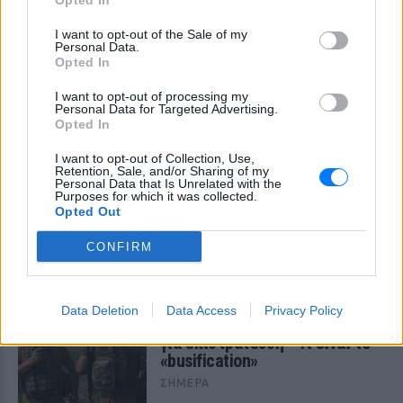
Opted In
I want to opt-out of the Sale of my
Personal Data.
Opted In
I want to opt-out of processing my
Personal Data for Targeted Advertising.
Opted In
I want to opt-out of Collection, Use,
Retention, Sale, and/or Sharing of my
Personal Data that Is Unrelated with the
Purposes for which it was collected.
Opted Out
ΔΕΙΤΕ ΕΠΙΣΗΣ
CONFIRM
ΣΤΗΝ ΙΔΙΑ ΚΑΤΗΓΟΡΙΑ
Ουκρανία: Βίντεο σοκ με
Data Deletion
Data Access
Privacy Policy
19χρονο να οδηγείται με τη βία
για επιστράτευση ‑ Τι είναι το
«busification»
ΣΉΜΕΡΑ