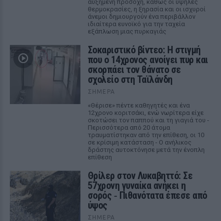
αυξημένη προσοχή, καθώς οι υψηλές
θερμοκρασίες, η ξηρασία και οι ισχυροί
άνεμοι δημιουργούν ένα περιβάλλον
ιδιαίτερα ευνοϊκό για την ταχεία
εξάπλωση μιας πυρκαγιάς
Σοκαριστικό βίντεο: Η στιγμή
που ο 14χρονος ανοίγει πυρ και
σκορπάει τον θάνατο σε
σχολείο στη Ταϊλάνδη
ΣΉΜΕΡΑ
«Θέρισε» πέντε καθηγητές και ένα
12χρονο κοριτσάκι, ενώ νωρίτερα είχε
σκοτώσει τον παππού και τη γιαγιά του -
Περισσότερα από 20 άτομα
τραυματίστηκαν από την επίθεση, οι 10
σε κρίσιμη κατάσταση - Ο ανήλικος
δράστης αυτοκτόνησε μετά την ένοπλη
επίθεση
Θρίλερ στον Λυκαβηττό: Σε
57χρονη γυναίκα ανήκει η
σορός ‑ Πιθανότατα έπεσε από
ύψος
ΣΉΜΕΡΑ