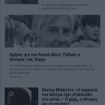
Οι πρώτες πληροφορίες από την
ιατροδικαστική εξέταση
Θρήνος για τον Λιονέλ Μέσι: Πέθανε ο
πατέρας του, Χόρχε
Στο πένθος έχει βυθιστεί η οικογένεια του Λιονέλ Μέσι, με
τον πατέρα του, Χόρχε, να αφήνει την τελευταία του πνοή σε
ηλικία 68 ετών.
ΣΉΜΕΡΑ
Χάντερ Μπάιντεν: «Ο καρκίνος
του πατέρα έχει εξαπλωθεί
στα οστά» – Η χάρη, ο εθισμός
και το ντιμπέιτ