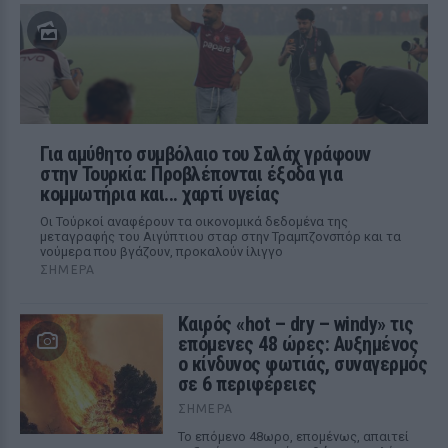
Για αμύθητο συμβόλαιο του Σαλάχ γράφουν
στην Τουρκία: Προβλέπονται έξοδα για
κομμωτήρια και... χαρτί υγείας
Οι Τούρκοί αναφέρουν τα οικονομικά δεδομένα της
μεταγραφής του Αιγύπτιου σταρ στην Τραμπζονσπόρ και τα
νούμερα που βγάζουν, προκαλούν ίλιγγο
ΣΉΜΕΡΑ
Καιρός «hot – dry – windy» τις
επόμενες 48 ώρες: Αυξημένος
ο κίνδυνος φωτιάς, συναγερμός
σε 6 περιφέρειες
ΣΉΜΕΡΑ
Το επόμενο 48ωρο, επομένως, απαιτεί