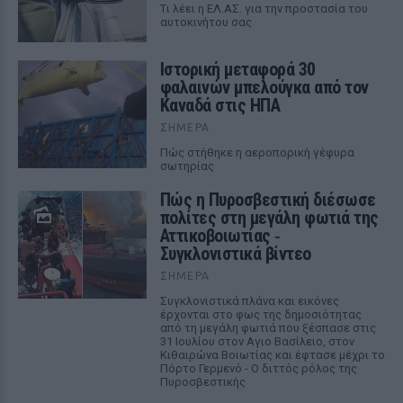
Tι λέει η ΕΛ.ΑΣ. για την προστασία του
αυτοκινήτου σας
Ιστορική μεταφορά 30
φαλαινών μπελούγκα από τον
Καναδά στις ΗΠΑ
ΣΉΜΕΡΑ
Πώς στήθηκε η αεροπορική γέφυρα
σωτηρίας
Πώς η Πυροσβεστική διέσωσε
πολίτες στη μεγάλη φωτιά της
Αττικοβοιωτίας ‑
Συγκλονιστικά βίντεο
ΣΉΜΕΡΑ
Συγκλονιστικά πλάνα και εικόνες
έρχονται στο φως της δημοσιότητας
από τη μεγάλη φωτιά που ξέσπασε στις
31 Ιουλίου στον Αγιο Βασίλειο, στον
Κιθαιρώνα Βοιωτίας και έφτασε μέχρι το
Πόρτο Γερμενό - Ο διττός ρόλος της
Πυροσβεστικής