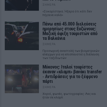
ΣΉΜΕΡΑ
«Σοκαρίστηκα. Ήξερα ότι κάτι δεν
πήγαινε καλά»
Πάνω από 45.000 διελεύσεις
ημερησίως στους Ευζώνους:
Μαζική άφιξη τουριστών από
τα Βαλκάνια
ΣΉΜΕΡΑ
Προσωρινή αναστολή των βιομετρικών
ελέγχων για να επισπευστεί η διέλευση
των ταξιδιωτών
Μύκονος: Ιταλοί τουρίστες
έκαναν «κλαμπ» βανάκι transfer
‑ Αντιδράσεις για το ξέφρενο
πάρτι
ΣΉΜΕΡΑ
Χοροί, φωνές, φωτογραφίες: Λες και
ήταν σε κλαμπ