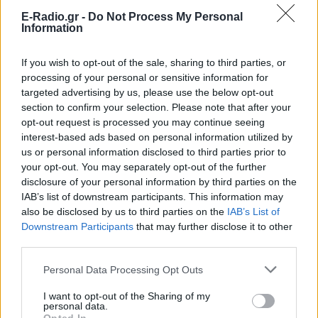
E-Radio.gr -
Do Not Process My Personal
Ακολουθήστε το E-Radio.gr στο
Google News
Information
και μάθετε πρώτοι
τα πιο hot νέα
.
If you wish to opt-out of the sale, sharing to third parties, or
Για ακόμη περισσότερα
νέα
, μπείτε στην
ροή
processing of your personal or sensitive information for
ειδήσεων
του E-Daily.gr
targeted advertising by us, please use the below opt-out
section to confirm your selection. Please note that after your
Ακολουθήστε το E-Radio.gr και στο Instagram
opt-out request is processed you may continue seeing
interest-based ads based on personal information utilized by
ΔΙΑΦΗΜΙΣΗ
us or personal information disclosed to third parties prior to
your opt-out. You may separately opt-out of the further
disclosure of your personal information by third parties on the
IAB’s list of downstream participants. This information may
also be disclosed by us to third parties on the
IAB’s List of
Downstream Participants
that may further disclose it to other
third parties.
Personal Data Processing Opt Outs
I want to opt-out of the Sharing of my
personal data.