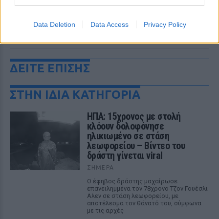
Data Deletion
Data Access
Privacy Policy
ΔΕΙΤΕ ΕΠΙΣΗΣ
ΣΤΗΝ ΙΔΙΑ ΚΑΤΗΓΟΡΙΑ
ΗΠΑ: 15χρονος με στολή
κλόουν δολοφόνησε
ηλικιωμένο σε στάση
λεωφορείου – Βίντεο του
δράστη γίνεται viral
ΣΉΜΕΡΑ
Ο έφηβος δράστης μαχαίρωσε
επανειλημμένα τον 78χρονο Τζον Γουέσλι
Αλεν σε στάση λεωφορείου, με
αποτέλεσμα τον θάνατό του, σύμφωνα
με τις αρχές