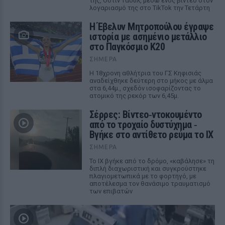
της, Όστιν Τάουλ, μέσω ενός βίντεο στον
λογαριασμό της στο TikTok την Τετάρτη
Η Έβελυν Μητροπούλου έγραψε
ιστορία με ασημένιο μετάλλιο
στο Παγκόσμιο Κ20
ΣΉΜΕΡΑ
Η 18χρονη αθλήτρια του ΓΣ Κηφισιάς
αναδείχθηκε δεύτερη στο μήκος με άλμα
στα 6,44μ., σχεδόν ισοφαρίζοντας το
ατομικό της ρεκόρ των 6,45μ.
Σέρρες: Βίντεο‑ντοκουμέντο
από το τροχαίο δυστύχημα ‑
Βγήκε στο αντίθετο ρεύμα το ΙΧ
ΣΉΜΕΡΑ
Το ΙΧ βγήκε από το δρόμο, «καβάλησε» τη
διπλή διαχωριστική και συγκρούστηκε
πλαγιομετωπικά με το φορτηγό, με
αποτέλεσμα τον θανάσιμο τραυματισμό
των επιβατών