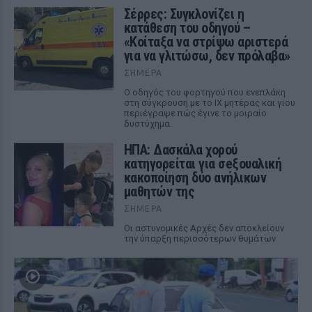
Σέρρες: Συγκλονίζει η
κατάθεση του οδηγού –
«Κοίταξα να στρίψω αριστερά
για να γλιτώσω, δεν πρόλαβα»
ΣΉΜΕΡΑ
Ο οδηγός του φορτηγού που ενεπλάκη
στη σύγκρουση με το ΙΧ μητέρας και γιου
περιέγραψε πώς έγινε το μοιραίο
δυστύχημα.
ΗΠΑ: Δασκάλα χορού
κατηγορείται για σeξουαλική
κακοποίηση δύο ανήλικων
μαθητών της
ΣΉΜΕΡΑ
Οι αστυνομικές Αρχές δεν αποκλείουν
την ύπαρξη περισσότερων θυμάτων