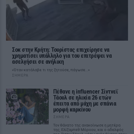
Σοκ στην Κρήτη: Τουρίστας επιχείρησε να
χρηματίσει υπάλληλο για του επιτρέψει να
ασελγήσει σε ανήλικη
«Όταν κατάλαβε τι της ζητούσε, πάγωσε...»
ΣΉΜΕΡΑ
Πέθανε η influencer Σίντνεϊ
Τάουλ σε ηλικία 26 ετών
έπειτα από μάχη με σπάνια
μορφή καρκίνου
ΣΉΜΕΡΑ
Τον θάνατο της ανακοίνωσε η μητέρα
της, Ελίζαμπεθ Μόροου, και ο αδελφός