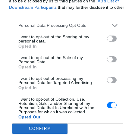
also be disclosed by us to third parties on the
IAB’s List of
ειδήσεων
του E-Daily.gr
Downstream Participants
that may further disclose it to other
third parties.
Ακολουθήστε το E-Radio.gr και στο Instagram
Personal Data Processing Opt Outs
ΔΙΑΦΗΜΙΣΗ
I want to opt-out of the Sharing of my
personal data.
Opted In
I want to opt-out of the Sale of my
Personal Data.
Opted In
I want to opt-out of processing my
Personal Data for Targeted Advertising.
Opted In
I want to opt-out of Collection, Use,
Retention, Sale, and/or Sharing of my
Personal Data that Is Unrelated with the
Purposes for which it was collected.
Opted Out
CONFIRM