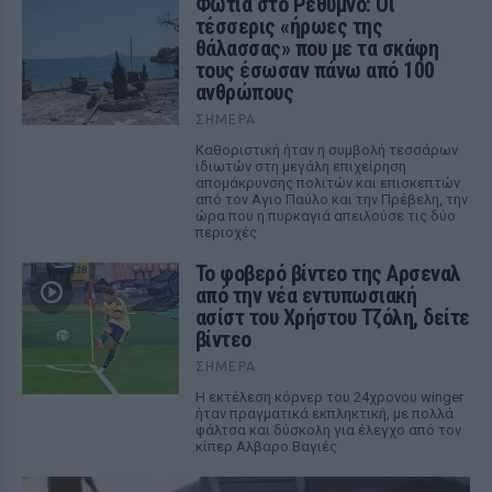
Φωτιά στο Ρέθυμνο: Οι
τέσσερις «ήρωες της
θάλασσας» που με τα σκάφη
τους έσωσαν πάνω από 100
ανθρώπους
ΣΉΜΕΡΑ
Καθοριστική ήταν η συμβολή τεσσάρων
ιδιωτών στη μεγάλη επιχείρηση
απομάκρυνσης πολιτών και επισκεπτών
από τον Αγιο Παύλο και την Πρέβελη, την
ώρα που η πυρκαγιά απειλούσε τις δύο
περιοχές
Το φοβερό βίντεο της Αρσεναλ
από την νέα εντυπωσιακή
ασίστ του Χρήστου Τζόλη, δείτε
βίντεο
ΣΉΜΕΡΑ
Η εκτέλεση κόρνερ του 24χρονου winger
ήταν πραγματικά εκπληκτική, με πολλά
φάλτσα και δύσκολη για έλεγχο από τον
κίπερ Αλβαρο Βαγιές