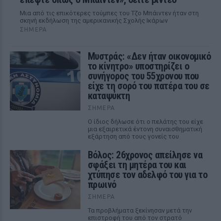
Μια από τις επικότερες τούμπες του Τζο Μπάιντεν ήταν στη
σκηνή εκδήλωση της αμερικανικής Σχολής Ικάρων
ΣΉΜΕΡΑ
Μυστράς: «Δεν ήταν οικονομικό
το κίνητρο» υποστηρίζει ο
συνήγορος του 55χρονου που
είχε τη σορό του πατέρα του σε
καταψύκτη
ΣΉΜΕΡΑ
Ο ίδιος δήλωσε ότι ο πελάτης του είχε
μια εξαιρετικά έντονη συναισθηματική
εξάρτηση από τους γονείς του
Βόλος: 26χρονος απείλησε να
σφάξει τη μητέρα του και
χτύπησε τον αδελφό του για το
πρωινό
ΣΉΜΕΡΑ
Τα προβλήματα ξεκίνησαν μετά την
επιστροφή του από τον στρατό