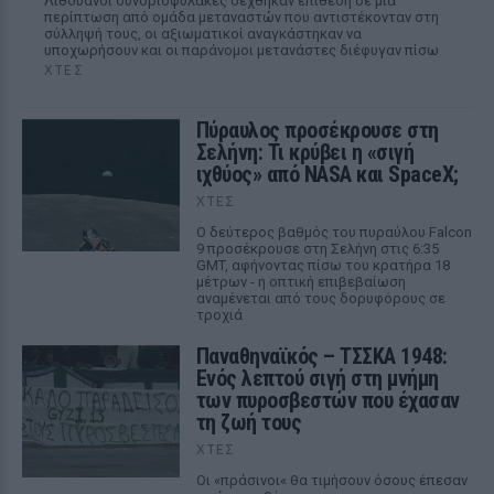
Λιθουανοί συνοριοφύλακες δέχθηκαν επίθεση σε μία
περίπτωση από ομάδα μεταναστών που αντιστέκονταν στη
σύλληψή τους, οι αξιωματικοί αναγκάστηκαν να
υποχωρήσουν και οι παράνομοι μετανάστες διέφυγαν πίσω
ΧΤΕΣ
Πύραυλος προσέκρουσε στη
Σελήνη: Τι κρύβει η «σιγή
ιχθύος» από NASA και SpaceX;
ΧΤΕΣ
Ο δεύτερος βαθμός του πυραύλου Falcon
9 προσέκρουσε στη Σελήνη στις 6:35
GMT, αφήνοντας πίσω του κρατήρα 18
μέτρων - η οπτική επιβεβαίωση
αναμένεται από τους δορυφόρους σε
τροχιά
Παναθηναϊκός – ΤΣΣΚΑ 1948:
Ενός λεπτού σιγή στη μνήμη
των πυροσβεστών που έχασαν
τη ζωή τους
ΧΤΕΣ
Οι «πράσινοι« θα τιμήσουν όσους έπεσαν