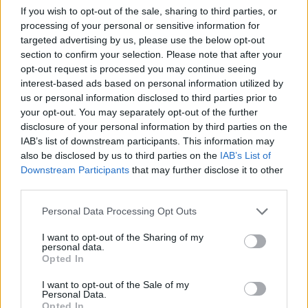
If you wish to opt-out of the sale, sharing to third parties, or
processing of your personal or sensitive information for
targeted advertising by us, please use the below opt-out
section to confirm your selection. Please note that after your
opt-out request is processed you may continue seeing
ΔΕΙΤΕ ΕΠΙΣΗΣ
interest-based ads based on personal information utilized by
us or personal information disclosed to third parties prior to
your opt-out. You may separately opt-out of the further
ΣΤΗΝ ΙΔΙΑ ΚΑΤΗΓΟΡΙΑ
disclosure of your personal information by third parties on the
IAB’s list of downstream participants. This information may
Δεκαπενταύγουστος: Πώς
also be disclosed by us to third parties on the
IAB’s List of
αμείβεται η εργασία την αργία
Downstream Participants
that may further disclose it to other
στον ιδιωτικό τομέα
third parties.
ΣΉΜΕΡΑ
Personal Data Processing Opt Outs
Διευκρινίσεις για την αμοιβή των
εργαζομένων του ιδιωτικού τομέα την
αργία του Δεκαπενταύγουστου παρέχει
I want to opt-out of the Sharing of my
η ΓΣΕΕ. Μέσω του Κέντρου
personal data.
Πληροφόρησης Εργαζόμενων
Opted In
Μυστράς ‑πτώμα σε
I want to opt-out of the Sale of my
καταψύκτη: Σε παθολογικά
Personal Data.
αίτια οφείλεται ο θάνατος του
Opted In