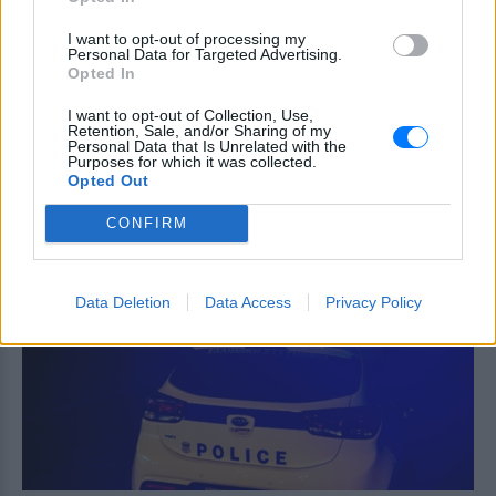
ηλικιωμένου
I want to opt-out of processing my
ΣΉΜΕΡΑ
Personal Data for Targeted Advertising.
Opted In
Η σορός βρέθηκε σε κατάσταση βαθιάς
κατάψυξης σε ξενοδοχείο που
διατηρούσε ο 55χρονος γιος του, ο
I want to opt-out of Collection, Use,
οποίος την είχε κλειδωμένη για χρόνια.
Retention, Sale, and/or Sharing of my
Personal Data that Is Unrelated with the
Purposes for which it was collected.
Παναγία Σουμελά: Τουρκικός
Opted Out
καβγάς μετά τη σύγκριση με τη
Μέκκα – Σφοδρή αντεπίθεση
CONFIRM
από απόστρατο
ΣΉΜΕΡΑ
Έντονες επικρίσεις από γνωστό Τούρκο
Data Deletion
Data Access
Privacy Policy
απόστρατο αξιωματικό