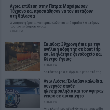
Αγρια επίθεση στην Πάτρα: Μαχαίρωσαν
18χρονο και προσπάθησαν να τον πετάξουν
στη θάλασσα
Ο νεαρός φέρεται να περικυκλώθηκε από ομάδα 5-6 ατόμων
που τον χτύπησαν άγρια
ΣΉΜΕΡΑ
Σκιάθος: 39χρονη ήπιε με την
ανήλικη κόρη της σε boat trip
και λεηλάτησε ξενοδοχείο και
Κέντρο Υγείας
ΣΉΜΕΡΑ
Κατέστρεφε ό,τι έβρισκε μπροστά της
Ανω Λιόσια: Έκλεβαν καλώδια,
συνεργός έπαθε
ηλεκτροπληξία και τον άφησαν
νεκρό σε αυτοκίνητο
ΣΉΜΕΡΑ
Μια κλοπή που εξελίχθηκε σε τραγωδία