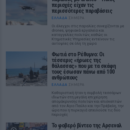
περιοχές είχαν τις
περισσότερες παραβάσεις
ΕΛΛΆΔΑ
ΣΉΜΕΡΑ
Οι έλεγχοι στις παραλίες συνεχίζονται με
drones, ψηφιακά εργαλεία και
καταγγελίες πολιτών, καθώς οι
Κτηματικές Υπηρεσίες εντείνουν τις
αυτοψίες σε όλη τη χώρα
Φωτιά στο Ρέθυμνο: Οι
τέσσερις «ήρωες της
θάλασσας» που με τα σκάφη
τους έσωσαν πάνω από 100
ανθρώπους
ΕΛΛΆΔΑ
ΣΉΜΕΡΑ
Καθοριστική ήταν η συμβολή τεσσάρων
ιδιωτών στη μεγάλη επιχείρηση
απομάκρυνσης πολιτών και επισκεπτών
από τον Αγιο Παύλο και την Πρέβελη, την
ώρα που η πυρκαγιά απειλούσε τις δύο
περιοχές
Το φοβερό βίντεο της Αρσεναλ