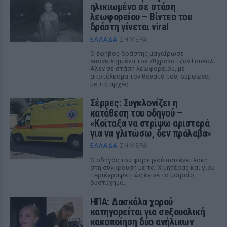
ηλικιωμένο σε στάση
λεωφορείου – Βίντεο του
δράστη γίνεται viral
ΕΛΛΆΔΑ
ΣΉΜΕΡΑ
Ο έφηβος δράστης μαχαίρωσε
επανειλημμένα τον 78χρονο Τζον Γουέσλι
Αλεν σε στάση λεωφορείου, με
αποτέλεσμα τον θάνατό του, σύμφωνα
με τις αρχές
Σέρρες: Συγκλονίζει η
κατάθεση του οδηγού –
«Κοίταξα να στρίψω αριστερά
για να γλιτώσω, δεν πρόλαβα»
ΕΛΛΆΔΑ
ΣΉΜΕΡΑ
Ο οδηγός του φορτηγού που ενεπλάκη
στη σύγκρουση με το ΙΧ μητέρας και γιου
περιέγραψε πώς έγινε το μοιραίο
δυστύχημα.
ΗΠΑ: Δασκάλα χορού
κατηγορείται για σeξουαλική
κακοποίηση δύο ανήλικων