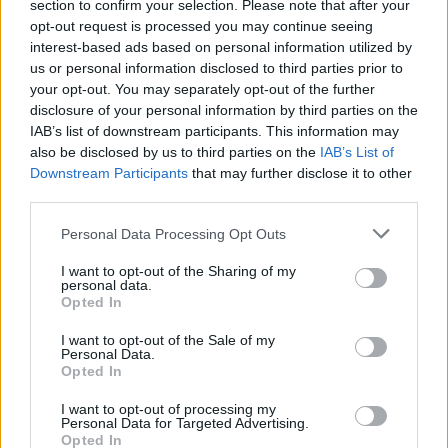
section to confirm your selection. Please note that after your
opt-out request is processed you may continue seeing
interest-based ads based on personal information utilized by
us or personal information disclosed to third parties prior to
your opt-out. You may separately opt-out of the further
disclosure of your personal information by third parties on the
IAB’s list of downstream participants. This information may
also be disclosed by us to third parties on the
IAB’s List of
Downstream Participants
that may further disclose it to other
third parties.
Personal Data Processing Opt Outs
ΔΕΙΤΕ ΕΠΙΣΗΣ
I want to opt-out of the Sharing of my
personal data.
Opted In
ΣΤΗΝ ΙΔΙΑ ΚΑΤΗΓΟΡΙΑ
I want to opt-out of the Sale of my
Personal Data.
Καταδίωξη στο κέντρο της
Opted In
Θεσσαλονίκης: Έσπασαν το
τζάμι του οδηγού – «Μην κάνεις
I want to opt-out of processing my
Personal Data for Targeted Advertising.
μ@@@», του φώναζαν
Opted In