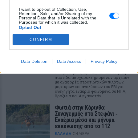
ΕΛΛΆΔΑ
ΣΉΜΕΡΑ
I want to opt-out of Collection, Use,
Εξαιτίας των υψηλών ταχυτήτων το
Retention, Sale, and/or Sharing of my
λευκό όχημα έχασε τον έλεγχο και
Personal Data that Is Unrelated with the
καρφώθηκε πάνω σε κολονάκια.
Purposes for which it was collected.
Opted Out
Αρχεία UFO: Αθόρυβα τριγωνικά
σκάφη 152 μέτρων και
CONFIRM
μεταλλική σφαίρα με
ανθρώπινο σώμα στα νέα
αποχαρακτηρισμένα έγγραφα
Data Deletion
Data Access
Privacy Policy
ΕΛΛΆΔΑ
ΣΉΜΕΡΑ
Η κυβέρνηση Τραμπ δημοσίευσε την 5η
παρτίδα αποχαρακτηρισμένων αρχείων
με αναφορές στρατιωτικών πιλότων,
μαρτύρων και αναλύσεων του FBI για
ανεξήγητα εναέρια φαινόμενα σε ΗΠΑ,
Βραζιλία και Αφγανιστάν.
Φωτιά στην Κόρινθο:
Συναγερμός στο Στεφάνι ‑
Εναέρια μέσα και μήνυμα
εκκένωσης από το 112
ΕΛΛΆΔΑ
ΣΉΜΕΡΑ