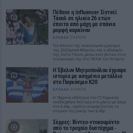
Πέθανε η influencer Σίντνεϊ
Τάουλ σε ηλικία 26 ετών
έπειτα από μάχη με σπάνια
μορφή καρκίνου
ΕΛΛΆΔΑ
ΣΉΜΕΡΑ
Τον θάνατο της ανακοίνωσε η μητέρα
της, Ελίζαμπεθ Μόροου, και ο αδελφός
της, Όστιν Τάουλ, μέσω ενός βίντεο στον
λογαριασμό της στο TikTok την Τετάρτη
Η Έβελυν Μητροπούλου έγραψε
ιστορία με ασημένιο μετάλλιο
στο Παγκόσμιο Κ20
ΕΛΛΆΔΑ
ΣΉΜΕΡΑ
Η 18χρονη αθλήτρια του ΓΣ Κηφισιάς
αναδείχθηκε δεύτερη στο μήκος με άλμα
στα 6,44μ., σχεδόν ισοφαρίζοντας το
ατομικό της ρεκόρ των 6,45μ.
Σέρρες: Βίντεο‑ντοκουμέντο
από το τροχαίο δυστύχημα ‑