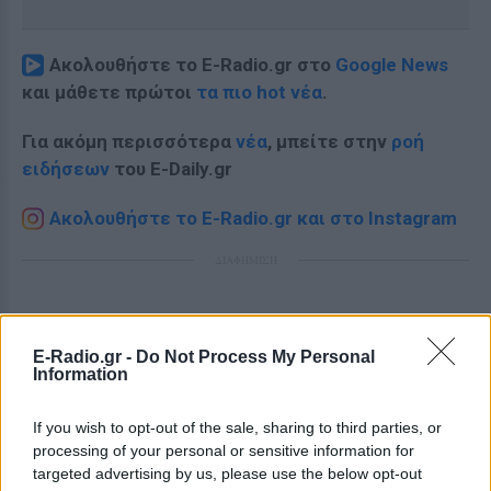
Ακολουθήστε το E-Radio.gr στο
Google News
και μάθετε πρώτοι
τα πιο hot νέα
.
Για ακόμη περισσότερα
νέα
, μπείτε στην
ροή
ειδήσεων
του E-Daily.gr
Ακολουθήστε το E-Radio.gr και στο Instagram
ΔΙΑΦΗΜΙΣΗ
E-Radio.gr -
Do Not Process My Personal
Information
If you wish to opt-out of the sale, sharing to third parties, or
processing of your personal or sensitive information for
targeted advertising by us, please use the below opt-out