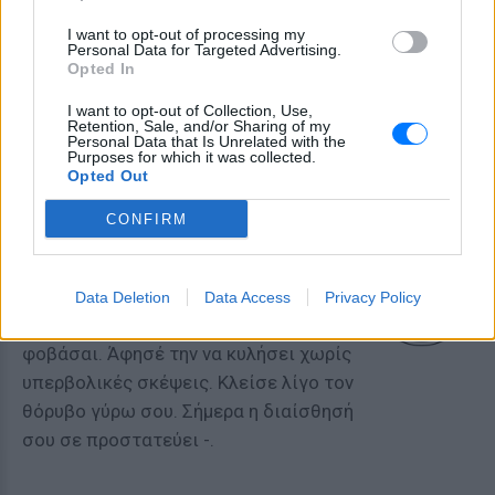
I want to opt-out of processing my
ΥΔΡΟΧΟΟΣ
Personal Data for Targeted Advertising.
Opted In
Μια σκέψη σου μοιάζει εκτός
I want to opt-out of Collection, Use,
πλαισίου, αλλά έχει νόημα. Μην τη
Retention, Sale, and/or Sharing of my
Personal Data that Is Unrelated with the
θάψεις. Κάνε ένα μικρό πείραμα.
Purposes for which it was collected.
Σήμερα το διαφορετικό σου ανοίγει
Opted Out
δρόμο -.
CONFIRM
ΙΧΘΕΙΣ
Data Deletion
Data Access
Privacy Policy
Η μέρα είναι πιο ήσυχη απ’ όσο
φοβάσαι. Άφησέ την να κυλήσει χωρίς
υπερβολικές σκέψεις. Κλείσε λίγο τον
θόρυβο γύρω σου. Σήμερα η διαίσθησή
σου σε προστατεύει -.