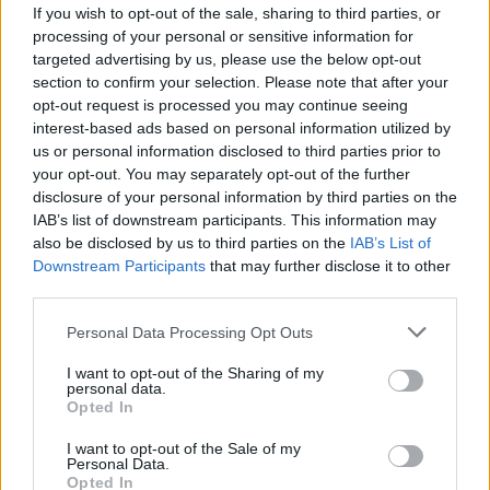
ελαφρότητα -.
If you wish to opt-out of the sale, sharing to third parties, or
processing of your personal or sensitive information for
targeted advertising by us, please use the below opt-out
ΤΟΞΟΤΗΣ
section to confirm your selection. Please note that after your
opt-out request is processed you may continue seeing
Η μέρα σου θυμίζει να μείνεις λίγο
interest-based ads based on personal information utilized by
εδώ, στο τώρα. Μην τρέχεις συνέχεια
us or personal information disclosed to third parties prior to
στο “μετά”. Απόλαυσε μια απλή
your opt-out. You may separately opt-out of the further
disclosure of your personal information by third parties on the
στιγμή. Σήμερα η γείωση σου δίνει
IAB’s list of downstream participants. This information may
καθαρότερη ματιά -.
also be disclosed by us to third parties on the
IAB’s List of
Downstream Participants
that may further disclose it to other
third parties.
ΑΙΓΟΚΕΡΩΣ
Personal Data Processing Opt Outs
Η σκέψη σου είναι πρακτική.
I want to opt-out of the Sharing of my
Εκμεταλλεύσου τη για να οργανώσεις
personal data.
κάτι σημαντικό. Μην φορτώνεσαι
Opted In
περισσότερα απ’ όσα αντέχεις.
I want to opt-out of the Sale of my
Σήμερα η ισορροπία φέρνει πρόοδο -.
Personal Data.
Opted In