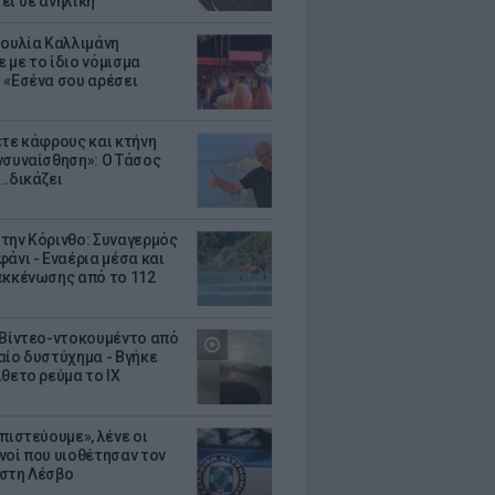
ει σε ανήλικη
Ιουλία Καλλιμάνη
 με το ίδιο νόμισμα
 «Εσένα σου αρέσει
ετε κάφρους και κτήνη
νσυναίσθηση»: Ο Τάσος
..δικάζει
την Κόρινθο: Συναγερμός
άνι - Εναέρια μέσα και
εκκένωσης από το 112
 Βίντεο-ντοκουμέντο από
αίο δυστύχημα - Βγήκε
ίθετο ρεύμα το ΙΧ
πιστεύουμε», λένε οι
νοί που υιοθέτησαν τον
στη Λέσβο