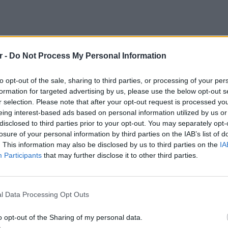
r -
Do Not Process My Personal Information
to opt-out of the sale, sharing to third parties, or processing of your per
formation for targeted advertising by us, please use the below opt-out s
r selection. Please note that after your opt-out request is processed y
eing interest-based ads based on personal information utilized by us or
disclosed to third parties prior to your opt-out. You may separately opt-
losure of your personal information by third parties on the IAB’s list of
αν από το δικαστήριο ξεκινούν το καλοκαίρι
. This information may also be disclosed by us to third parties on the
IA
ν περίπου 10 ετών και φέρεται να χτυπήθηκε
Participants
that may further disclose it to other third parties.
ικείμενο, με αποτέλεσμα να τραυματιστεί.
LIFESTY
όδιο, όταν η μητέρα φέρεται να πέταξε
Η Τατι
l Data Processing Opt Outs
παιδί, προκαλώντας τραυματισμό στο χέρι
και εν
καταγά
o opt-out of the Sharing of my personal data.