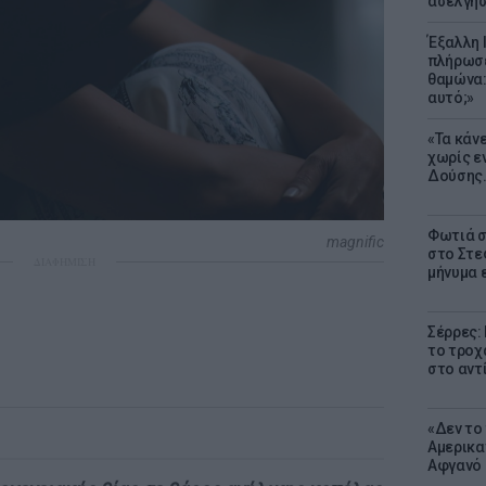
ασελγήσ
Έξαλλη 
πλήρωσε
θαμώνα:
αυτό;»
«Τα κάν
χωρίς ε
Δούσης.
Φωτιά σ
magnific
στο Στεφ
ΔΙΑΦΗΜΙΣΗ
μήνυμα 
Σέρρες:
το τροχ
στο αντ
«Δεν το 
Αμερικα
Αφγανό 