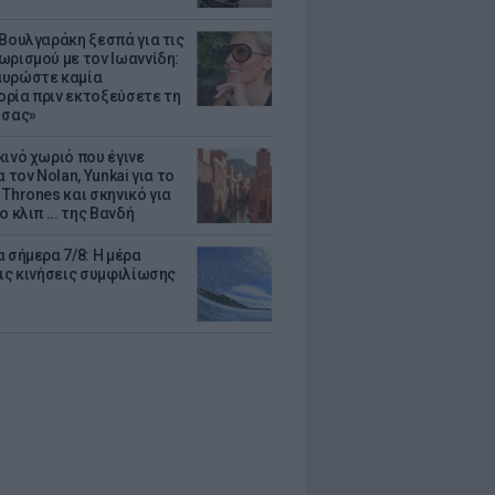
 Βουλγαράκη ξεσπά για τις
ωρισμού με τον Ιωαννίδη:
υρώστε καμία
ρία πριν εκτοξεύσετε τη
 σας»
κινό χωριό που έγινε
α τον Nolan, Yunkai για το
Thrones και σκηνικό για
ο κλιπ ... της Βανδή
 σήμερα 7/8: Η μέρα
τις κινήσεις συμφιλίωσης