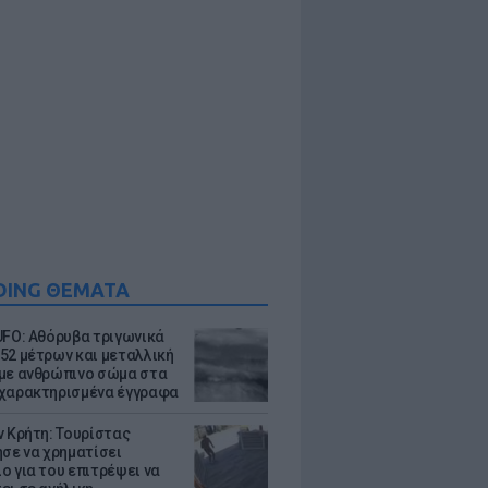
DING ΘΕΜΑΤΑ
UFO: Αθόρυβα τριγωνικά
52 μέτρων και μεταλλική
με ανθρώπινο σώμα στα
χαρακτηρισμένα έγγραφα
ν Κρήτη: Τουρίστας
ησε να χρηματίσει
ο για του επιτρέψει να