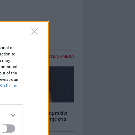
sonal or
ection to
ΔΙΑΒΑΣΤΕ ΣΗΜΕΡΑ
ou may
 personal
out of the
 downstream
B’s List of
LE
άνα Στεφανίδου φόρεσε μπικίνι
τυπωσίασε με το κορμί της στα
λανα νερά του Ιονίου