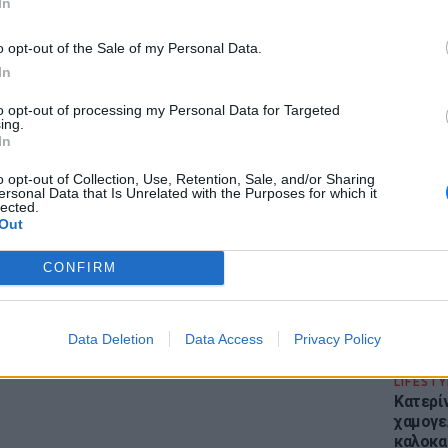
In
έγινε τον Νοέμβριο του 2025, όταν η ανήλικη
μο μέσα στο σπίτι, με κίνδυνο να
o opt-out of the Sale of my Personal Data.
In
ΔΙΑΦΗΜΙΣΗ
to opt-out of processing my Personal Data for Targeted
ing.
ΕΙΔΗΣΕΙ
In
Απόψε 
την επ
o opt-out of Collection, Use, Retention, Sale, and/or Sharing
ersonal Data that Is Unrelated with the Purposes for which it
προς Κα
lected.
εισιτήρ
Out
CONFIRM
Data Deletion
Data Access
Privacy Policy
LIFESTY
Κατερί
χαμογε
καλοκα