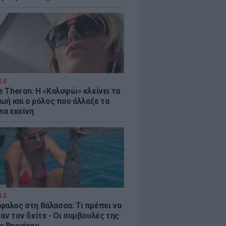
LE
e Theron: Η «Καλυψώ» κλείνει τα
ζωή και ο ρόλος που άλλαξε τα
ια εκείνη
LE
φαλος στη θάλασσα: Τι πρέπει να
αν τον δείτε - Οι συμβουλές της
ς Βερνίκου