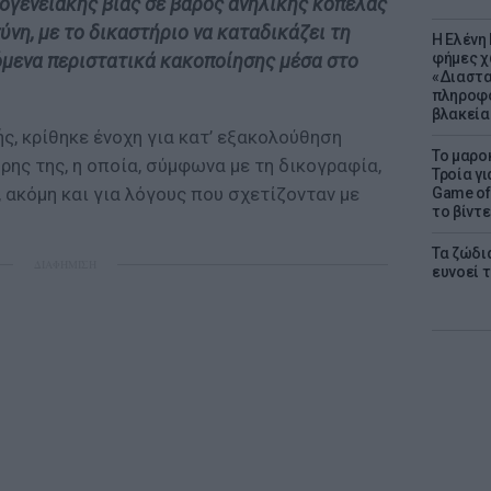
ογενειακής βίας σε βάρος ανήλικης κοπέλας
νη, με το δικαστήριο να καταδικάζει τη
Η Ελένη
φήμες χ
όμενα περιστατικά κακοποίησης μέσα στο
«Διαστα
πληροφο
βλακεία
ς, κρίθηκε ένοχη για κατ’ εξακολούθηση
Το μαρο
ρης της, η οποία, σύμφωνα με τη δικογραφία,
Τροία γι
, ακόμη και για λόγους που σχετίζονταν με
Game of 
το βίντε
Τα ζώδια
ΔΙΑΦΗΜΙΣΗ
ευνοεί 