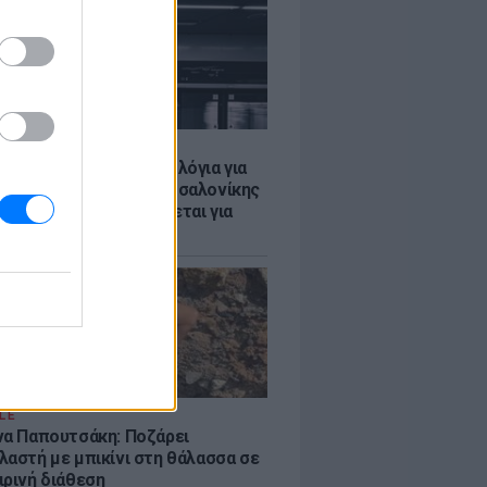
Σ
τα δοκιμαστικά δρομολόγια για
έκταση του Μετρό Θεσσαλονίκης
λαμαριά - Τι προβλέπεται για
ια
LE
να Παπουτσάκη: Ποζάρει
λαστή με μπικίνι στη θάλασσα σε
ιρινή διάθεση