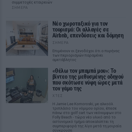
συμμετοχές εταιρειών
ΣΉΜΕΡΑ
Νέο χωροταξικό για τον
τουρισμό: Οι αλλαγές σε
Airbnb, επενδύσεις και δόμηση
ΣΉΜΕΡΑ
Επιμένουν οι ξενοδόχοι ότι ο πυρήνας
των περιορισμών παραμένει
αμετάβλητος
«Θέλω τον μπαμπά μου»: Το
βίντεο της μεθυσμένης οδηγού
που σκότωσε νύφη ώρες μετά
τον γάμο της
ΧΤΕΣ
Η Jamie Lee Komoroski, με αλκοόλ
τριπλάσιο του νόμιμου ορίου, έπεσε
πάνω στο golf cart των νεόνυμφων στο
Folly Beach - τώρα νέο υλικό από το
αστυνομικό τμήμα αποκαλύπτει τη
συμπεριφορά της λίγο μετά τη μοιραία
σύγκρουση