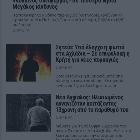
«Κόκκινος συναγερμός» σε τέσσερα νησιά ‑
Μεγάλος κίνδυνος
Για πολύ υψηλό κίνδυνο πυρκαγιάς (κατηγορία κινδύνου 4)
προειδοποιεί η Πολιτική Προστασία σήμερα, Σάββατο (8/8),
σε 4 νησιά.
ΣΉΜΕΡΑ
Σητεία: Υπό έλεγχο η φωτιά
στα Αχλάδια – Σε επιφυλακή η
Κρήτη για νέες πυρκαγιές
ΣΉΜΕΡΑ
Οριοθετήθηκε η πυρκαγιά μετά από
ολονύχτια κινητοποίηση - Κατηγορία
κινδύνου 4 για ολόκληρο το νησί
Νέα Αγχίαλος: Ηλικιωμένος
αυνανιζόταν κοιτάζοντας
13χρονη από το παράθυρό του
ΣΉΜΕΡΑ
Μάθετε για τη σύλληψη 66χρονου που
αυνανιζόταν στη Νέα Αγχίαλο. Δείτε τις
λεπτομέρειες και την απόφαση του