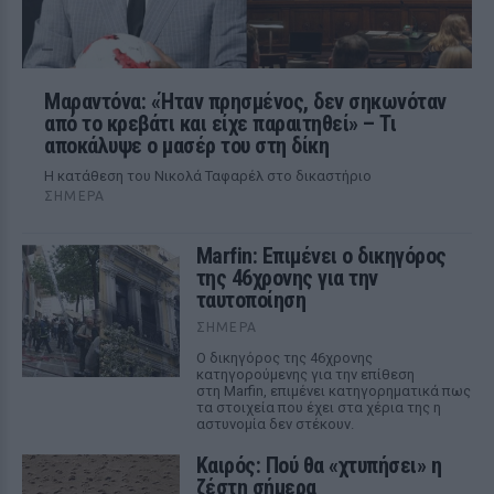
Μαραντόνα: «Ήταν πρησμένος, δεν σηκωνόταν
από το κρεβάτι και είχε παραιτηθεί» – Τι
αποκάλυψε ο μασέρ του στη δίκη
Η κατάθεση του Νικολά Ταφαρέλ στο δικαστήριο
ΣΉΜΕΡΑ
Marfin: Επιμένει ο δικηγόρος
της 46χρονης για την
ταυτοποίηση
ΣΉΜΕΡΑ
Ο δικηγόρος της 46χρονης
κατηγορούμενης για την επίθεση
στη Marfin, επιμένει κατηγορηματικά πως
τα στοιχεία που έχει στα χέρια της η
αστυνομία δεν στέκουν.
Καιρός: Πού θα «χτυπήσει» η
ζέστη σήμερα