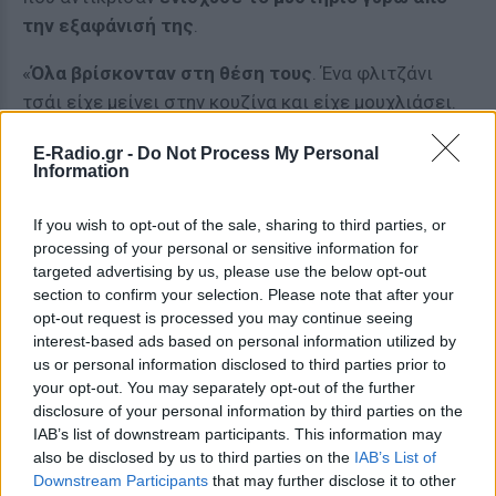
την εξαφάνισή της
.
«
Όλα βρίσκονταν στη θέση τους
. Ένα φλιτζάνι
τσάι είχε μείνει στην κουζίνα και είχε μουχλιάσει.
Τα φώτα στα ενυδρεία ήταν αναμμένα και τα ρολά
E-Radio.gr -
Do Not Process My Personal
ανοιχτά. Η εικόνα έδειχνε πως είχε φύγει για λίγο
Information
και περίμενε να επιστρέψει σύντομα».
If you wish to opt-out of the sale, sharing to third parties, or
Παράλληλα,
κανένα από τα προσωπικά της
processing of your personal or sensitive information for
αντικείμενα δεν έλειπε από το σπίτι
.
targeted advertising by us, please use the below opt-out
section to confirm your selection. Please note that after your
«Τα ρούχα της, τα κοσμήματα, τα ρολόγια της, όλα
opt-out request is processed you may continue seeing
παρέμεναν εδώ.
Δεν φαίνεται να έχει πάρει
interest-based ads based on personal information utilized by
us or personal information disclosed to third parties prior to
τίποτα μαζί της
», εξήγησε.
your opt-out. You may separately opt-out of the further
disclosure of your personal information by third parties on the
«Δεν αποκλείω πλέον το χειρότερο σενάριο»
IAB’s list of downstream participants. This information may
also be disclosed by us to third parties on the
IAB’s List of
Σήμερα, ο σύζυγός της δηλώνει
αδυναμία να
Downstream Participants
that may further disclose it to other
εξηγήσει τι μπορεί να έχει συμβεί
. «Δεν μπορώ να