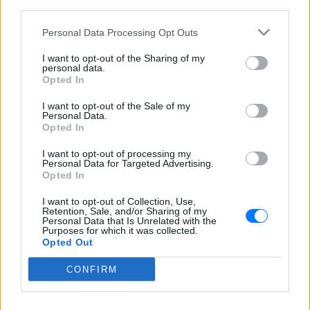
third parties.
καταλάβω τι έχει γίνει
. Δεν είχαμε προβλήματα ή
Personal Data Processing Opt Outs
διαφορές με κανέναν
. Όμως, μετά από τόσες
ημέρες απουσίας, δεν μπορώ πλέον να αποκλείσω
I want to opt-out of the Sharing of my
personal data.
ούτε το χειρότερο σενάριο».
Opted In
Όπως σημειώνει, ακόμη και το
ενδεχόμενο ενός
I want to opt-out of the Sale of my
Personal Data.
ατυχήματος
μοιάζει δύσκολο να εξηγήσει την
Opted In
εξαφάνιση.
I want to opt-out of processing my
Personal Data for Targeted Advertising.
«
Αν είχε συμβεί κάποιο ατύχημα, θεωρώ πως
Opted In
μέσω των βάσεων δεδομένων της Αστυνομίας θα
είχαμε ήδη κάποια ενημέρωση
. Μέχρι σήμερα,
I want to opt-out of Collection, Use,
Retention, Sale, and/or Sharing of my
όμως, δεν υπάρχει κανένα στοιχείο που να εξηγεί τι
Personal Data that Is Unrelated with the
Purposes for which it was collected.
συνέβη».
Opted Out
[ΠΗΓΗ]
CONFIRM