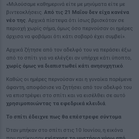
«Μιλούσαμε καθημερινά είτε με μηνύματα είτε με
βιντεοκλήσεις.
Από τις 21 Μαΐου δεν είχα κανένα
νέο της
. Αρχικά πίστεψα ότι ίσως βρισκόταν σε
περιοχή χωρίς σήμα, όμως όσο περνούσαν οι ημέρες
άρχισα να φοβάμαι ότι κάτι σοβαρό έχει συμβεί».
Αρχικά ζήτησε από τον αδελφό του να περάσει έξω
από το σπίτι για να ελέγξει αν υπήρχε κάτι ύποπτο,
χωρίς όμως να διαπιστωθεί κάτι ανησυχητικό
.
Καθώς οι ημέρες περνούσαν και η γυναίκα παρέμενε
άφαντη, αποφάσισε να ζητήσει από τον αδελφό του
να επιστρέψει στο σπίτι και να εισέλθει σε αυτό
χρησιμοποιώντας τα εφεδρικά κλειδιά
.
Το σπίτι έδειχνε πως θα επέστρεφε σύντομα
Όταν μπήκαν στο σπίτι στις 10 Ιουνίου, η εικόνα
που αντίκρισαν
ενίσχυσε το μυστήριο γύρω από