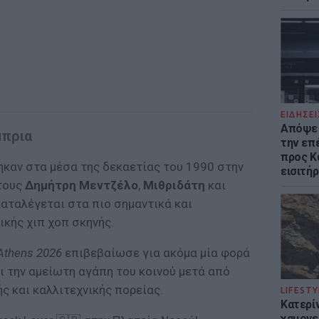
ΕΙΔΗΣΕΙ
Απόψε 
μπρια
την επ
προς Κα
καν στα μέσα της δεκαετίας του 1990 στην
εισιτήρ
 τους
Δημήτρη Μεντζέλο
,
Μιθριδάτη
και
καταλέγεται στα πιο σημαντικά και
ικής χιπ χοπ σκηνής.
Athens 2026
επιβεβαίωσε για ακόμα μία φορά
ι την αμείωτη αγάπη του κοινού μετά από
ς και καλλιτεχνικής πορείας.
LIFESTY
Κατερί
χαμογε