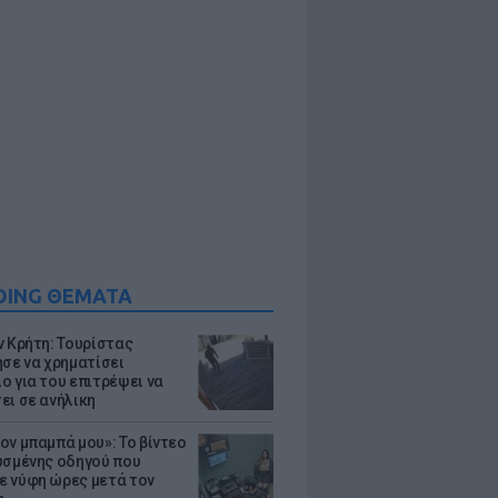
DING ΘΕΜΑΤΑ
ν Κρήτη: Τουρίστας
ησε να χρηματίσει
ο για του επιτρέψει να
ει σε ανήλικη
ον μπαμπά μου»: Το βίντεο
υσμένης οδηγού που
 νύφη ώρες μετά τον