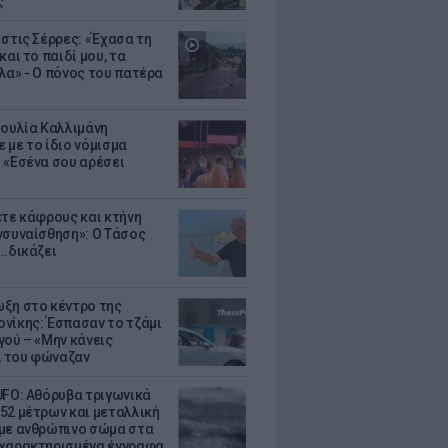
ς
 στις Σέρρες: «Έχασα τη
και το παιδί μου, τα
λα» - Ο πόνος του πατέρα
Ιουλία Καλλιμάνη
 με το ίδιο νόμισμα
 «Εσένα σου αρέσει
ετε κάφρους και κτήνη
νσυναίσθηση»: Ο Τάσος
..δικάζει
ξη στο κέντρο της
νίκης: Έσπασαν το τζάμι
γού – «Μην κάνεις
 του φώναζαν
UFO: Αθόρυβα τριγωνικά
52 μέτρων και μεταλλική
με ανθρώπινο σώμα στα
χαρακτηρισμένα έγγραφα