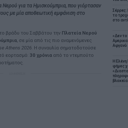
α Νερού για τα Ημισκούμπρια, που γιόρτασαν
Σέρρες:
τους με μία αποθεωτική εμφάνιση στο
το τροχ
στο αντ
το βράδυ του Σαββάτου την
Πλατεία Νερού
«Δεν το 
ούμπρια
, σε μία από τις πιο αναμενόμενες
Αμερικα
Αφγανό 
se Athens 2026
. Η συναυλία σηματοδοτούσε
τό εορτασμό:
30 χρόνια
από το ντεμπούτο
Η Ελένη
ροτήματος.
φήμες χ
«Διαστα
ΔΙΑΦΗΜΙΣΗ
πληροφο
βλακεία