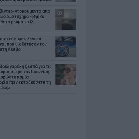
 Βίντεο-ντοκουμέντο από
αίο δυστύχημα - Βγήκε
ίθετο ρεύμα το ΙΧ
πιστεύουμε», λένε οι
νοί που υιοθέτησαν τον
στη Λέσβο
 Βουλγαράκη ξεσπά για τις
ωρισμού με τον Ιωαννίδη:
υρώστε καμία
ρία πριν εκτοξεύσετε τη
 σας»