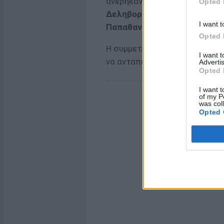
ανέβηκαν στη σκηνή δίπλα στ
Opted 
Δεληβοριάς
, η
Ευριδίκη
, ο
Νί
I want t
Παπαθανασίου
από τους
Goin
Opted 
Η συμμετοχή τους πρόσθεσε μο
I want 
να ανταποκρίνεται με ενθουσι
Advertis
Opted 
I want t
of my P
was col
Opted 