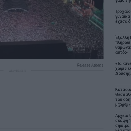
γάμο τη
Τροχαίο
γυναίκα 
έχασα ό
Έξαλλη 
πλήρωσε
θαμώνα:
αυτό;»
«Τα κάν
Release Athens
χωρίς ε
ΔΙΑΦΗΜΙΣΗ
Δούσης.
Καταδίω
Θεσσαλο
του οδη
μ@@@»,
Αρχεία 
σκάφη 1
σφαίρα 
νέα απο