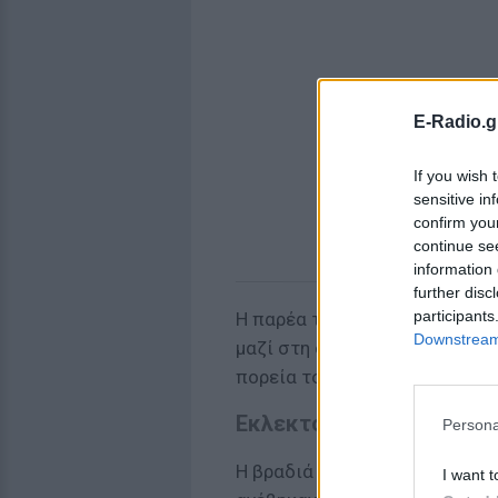
E-Radio.g
If you wish 
sensitive in
confirm you
continue se
information 
further disc
participants
Η παρέα του
Μυθριδάτη
, του
Downstream 
μαζί στη σκηνή, χαρίζοντας στ
πορεία τους από τα μέσα της 
Εκλεκτοί καλεσμένοι στ
Persona
Η βραδιά απέκτησε ακόμα μεγ
I want t