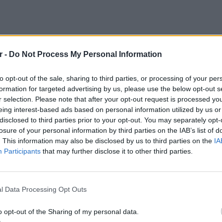
r -
Do Not Process My Personal Information
to opt-out of the sale, sharing to third parties, or processing of your per
formation for targeted advertising by us, please use the below opt-out s
r selection. Please note that after your opt-out request is processed y
eing interest-based ads based on personal information utilized by us or
disclosed to third parties prior to your opt-out. You may separately opt-
losure of your personal information by third parties on the IAB’s list of
. This information may also be disclosed by us to third parties on the
IA
Πρύτανη
και του
Μιτζέλου
βρέθηκε ξανά
Participants
that may further disclose it to other third parties.
ο κοινό ένα αξέχαστο live με αναδρομή στην
δεκαετίας του '90 μέχρι σήμερα.
LIFESTY
Το μαρο
η σκηνή
l Data Processing Opt Outs
τον Nol
Thrones
αλύτερη αίγλη χάρη στους καλεσμένους που
o opt-out of the Sharing of my personal data.
της Βα