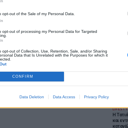
ο συγκρότημα. Παρόντες ήταν ο
Φοίβος
In
κος Βουρλιώτης
και ο
Μιχάλης
o opt-out of the Sale of my Personal Data.
' Through
.
In
ναδικές στιγμές στη συναυλία, με το κοινό
to opt-out of processing my Personal Data for Targeted
ασμό σε κάθε εμφάνιση επί σκηνής.
ing.
In
ΕΙΔΗΣΕΙ
ΔΙΑΦΗΜΙΣΗ
Φωτιά 
o opt-out of Collection, Use, Retention, Sale, and/or Sharing
ersonal Data that Is Unrelated with the Purposes for which it
Στεφάνι
lected.
εκκένω
Out
CONFIRM
Data Deletion
Data Access
Privacy Policy
LIFESTY
Η Τατι
και εν
καταγά