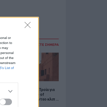
sonal or
ection to
ΔΙΑΒΑΣΤΕ ΣΗΜΕΡΑ
ou may
 personal
out of the
 downstream
B’s List of
LE
κινό χωριό που έγινε Τροία για
an, Yunkai για το Game of
 και σκηνικό για το βίντεο κλιπ ...
νδή