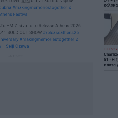
eek Lover 🇬🇷 στην Πλατεία Νερού!
καλοκα
oubria
#makingmemoriestogether
♬
Athens Festival
Τα ΗΜΙΖ είναι στο Release Athens 2026
Σ 📍1 SOLD OUT SHOW
#releaseathens26
niversary
#makingmemoriestogether
♬
a – Seiji Ozawa
LIFESTY
Charliz
ΔΙΑΦΗΜΙΣΗ
51 - H 
πάντα γ