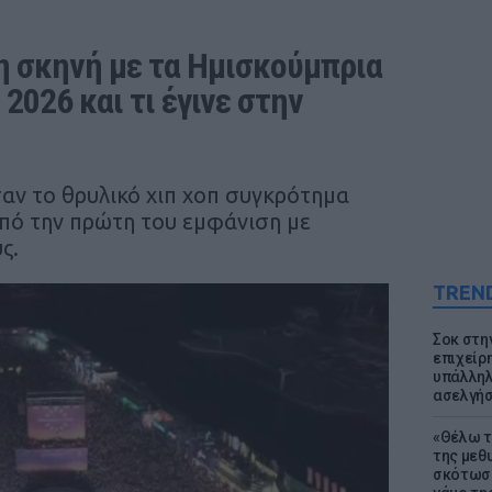
η σκηνή με τα Ημισκούμπρια 
2026 και τι έγινε στην 
αν το θρυλικό χιπ χοπ συγκρότημα
από την πρώτη του εμφάνιση με
ς.
TREN
Σοκ στη
επιχείρ
υπάλληλ
ασελγήσ
«Θέλω τ
της μεθ
σκότωσε