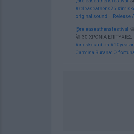
@releaseathensfestival
Gr
#releaseathens26
#imisk
original sound – Release 
@releaseathensfestival
🚀
🚀 30 ΧΡΟΝΙΑ ΕΠΙΤΥΧΙΕ
#imiskoumbria
#10yearan
Carmina Burana: O fortun