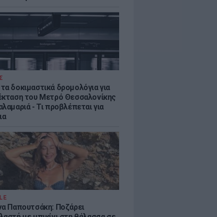
Σ
τα δοκιμαστικά δρομολόγια για
έκταση του Μετρό Θεσσαλονίκης
λαμαριά - Τι προβλέπεται για
ια
LE
να Παπουτσάκη: Ποζάρει
λαστή με μπικίνι στη θάλασσα σε