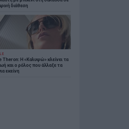
ιρινή διάθεση
LE
e Theron: Η «Καλυψώ» κλείνει τα
ζωή και ο ρόλος που άλλαξε τα
ια εκείνη