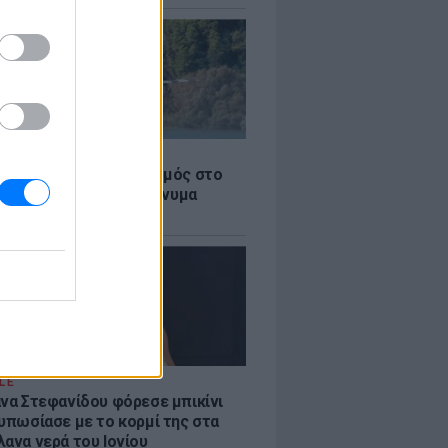
Σ
στην Κόρινθο: Συναγερμός στο
 - Εναέρια μέσα και μήνυμα
σης από το 112
LE
άνα Στεφανίδου φόρεσε μπικίνι
τυπωσίασε με το κορμί της στα
λανα νερά του Ιονίου